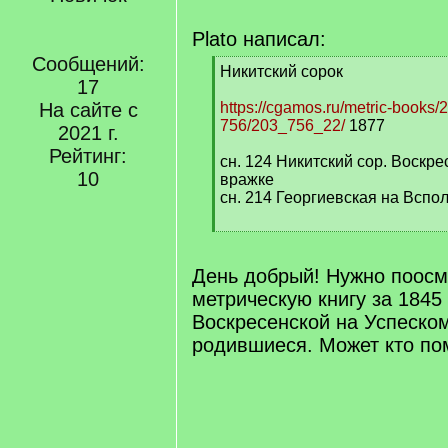
Plato написал:
Сообщений:
[
Никитский сорок
17
q
]
На сайте с
https://cgamos.ru/metric-books/
756/203_756_22/
1877
2021 г.
Рейтинг:
сн. 124 Никитский сор. Воскр
10
вражке
сн. 214 Георгиевская на Вспо
[
/
q
День добрый! Нужно поосм
]
метрическую книгу за 1845
Воскресенской на Успеско
родившиеся. Может кто по