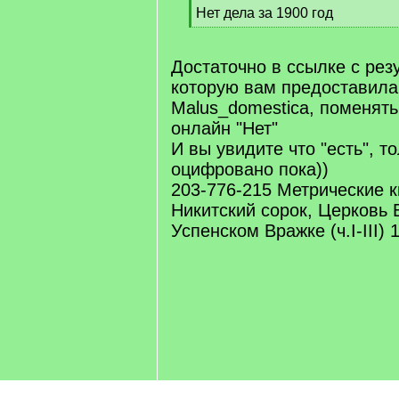
Нет дела за 1900 год
q
[
]
/
q
Достаточно в ссылке с рез
]
которую вам предоставил
Malus_domestica, поменят
онлайн "Нет"
И вы увидите что "есть", т
оцифровано пока))
203-776-215 Метрические к
Никитский сорок, Церковь 
Успенском Вражке (ч.I-III) 