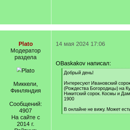
Plato
14 мая 2024 17:06
Модератор
раздела
OBaskakov написал:
[
Добрый день!
q
]
Миккели,
Интересуют Ивановский соро
(Рождества Богородицы) на К
Финляндия
Никитский сорок. Космы и Дам
1900
Сообщений:
В онлайне не вижу. Может ес
4907
[
На сайте с
/
2014 г.
q