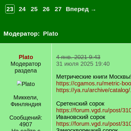
23
24
25
26
27
Вперед →
Модератор:
Plato
Plato
4 янв. 2021 9:43
Модератор
31 июля 2025 19:40
раздела
Метрические книги Москвы!
https://cgamos.ru/metric-boo
https://ya.ru/archive/catalog
Миккели,
Сретенский сорок
Финляндия
https://forum.vgd.ru/post/
Ивановский сорок
Сообщений:
https://forum.vgd.ru/post/
4907
Замоскворецкий сорок