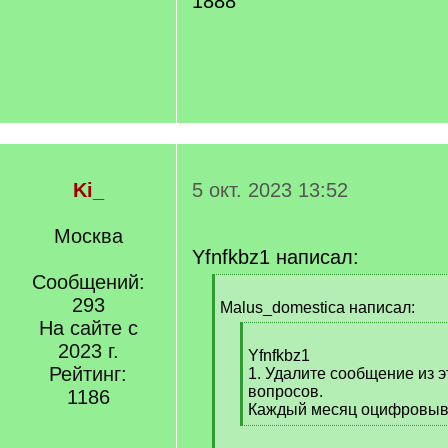
1888
Ki_
5 окт. 2023 13:52
Москва
Yfnfkbz1 написал:
Сообщений:
[
293
q
Malus_domestica написал:
]
На сайте с
[
2023 г.
q
Yfnfkbz1
Рейтинг:
]
1. Удалите сообщение из э
вопросов.
1186
Каждый месяц оцифровыв
[
/