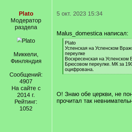
Plato
5 окт. 2023 15:34
Модератор
раздела
Malus_domestica написал:
[
Plato
q
Успенская на Успенском Вражк
]
Миккели,
переулке
Воскресенская на Успенском В
Финляндия
Брюсовом переулке. МК за 190
оцифрована.
Сообщений:
[
/
4907
q
На сайте с
]
О! Знаю обе церкви, не по
2014 г.
прочитал так невнимательн
Рейтинг:
1052