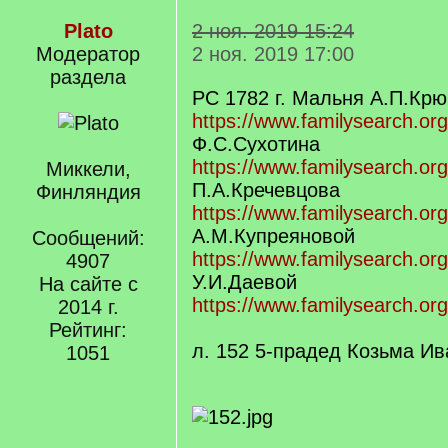
Plato
2 ноя. 2019 15:24
Модератор
2 ноя. 2019 17:00
раздела
РС 1782 г. Мальня А.П.Кр
https://www.familysearch.or
Ф.С.Сухотина
https://www.familysearch.or
Миккели,
П.А.Кречевцова
Финляндия
https://www.familysearch.or
А.М.Купреяновой
Сообщений:
https://www.familysearch.or
4907
У.И.Даевой
На сайте с
https://www.familysearch.or
2014 г.
Рейтинг:
л. 152 5-прадед Козьма И
1051