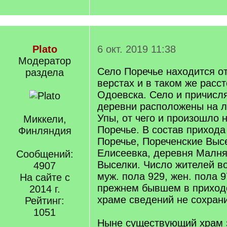
Plato
6 окт. 2019 11:38
Модератор
Село Поречье находится от
раздела
верстах и в таком же расс
Одоевска. Село и причисл
деревни расположены на л
Упы, от чего и произошло 
Миккели,
Поречье. В состав прихода
Финляндия
Поречье, Пореченские Выс
Елисеевка, деревня Малня
Сообщений:
Выселки. Число жителей в
4907
муж. пола 929, жен. пола 
На сайте с
прежнем бывшем в приход
2014 г.
храме сведений не сохран
Рейтинг:
1051
Ныне существующий храм 