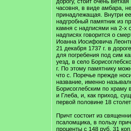
дорогу, стоит очень ветхая
часовня, в виде амбара, н
принадлежащая. Внутри ее
надгробный памятник из пр
камня с надписями на 2-х 
надписях говорится о смер
Иоанна Иосифовича Леонт
21 декабря 1737 г. в дорог
для погребения под сим к
уезд, в село Борисоглебск
г. По этому памятнику мож
что с. Поречье прежде нос
название, именно называл
Борисоглебским по храму в
и Глеба, и, как приход, су
первой половине 18 столет
Причт состоит из священни
псаломщика, в пользу при
проценты с 148 руб. 31 коп