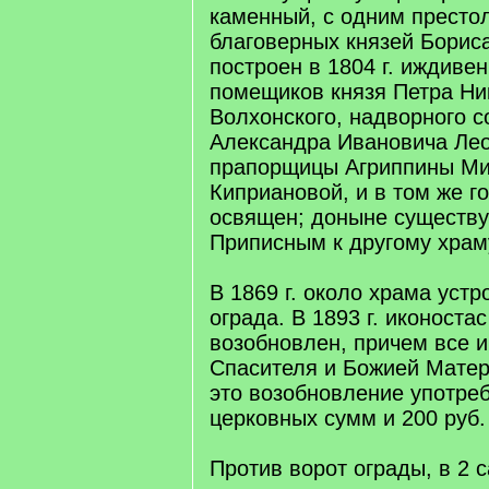
каменный, с одним престо
благоверных князей Бориса
построен в 1804 г. иждиве
помещиков князя Петра Ни
Волхонского, надворного с
Александра Ивановича Лео
прапорщицы Агриппины М
Киприановой, и в том же г
освящен; доныне существуе
Приписным к другому храм
В 1869 г. около храма уст
ограда. В 1893 г. иконоста
возобновлен, причем все и
Спасителя и Божией Матер
это возобновление употреб
церковных сумм и 200 руб
Против ворот ограды, в 2 