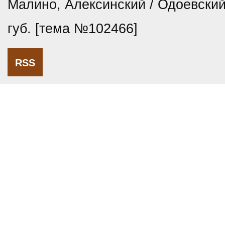
Малино, Алексинский / Одоевский 
губ. [тема №102466]
RSS