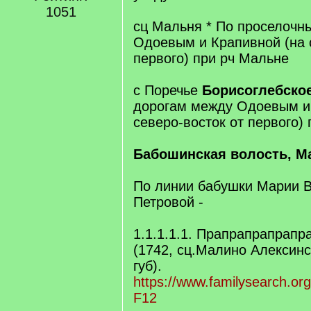
1051
сц Мальня * По проселочн
Одоевым и Крапивной (на 
первого) при рч Мальне
с Поречье
Борисоглебско
дорогам между Одоевым и
северо-восток от первого) 
Бабошинская волость, М
По линии бабушки Марии 
Петровой -
1.1.1.1.1. Прапрапрапрап
(1742, сц.Малино Алексинск
губ).
https://www.familysearch.org
F12