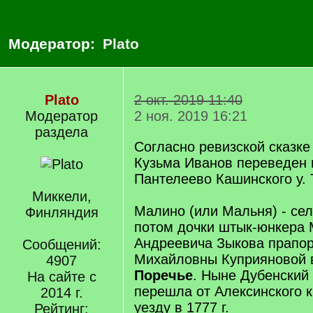
Модератор:
Plato
Plato
2 окт. 2019 11:40
Модератор
2 ноя. 2019 16:21
раздела
Согласно ревизской сказке 
Кузьма Иванов переведен
Пантелеево Кашинского у. 
Миккели,
Малино (или Мальня) - се
Финляндия
потом дочки штык-юнкера
Андреевича Зыкова прапо
Сообщений:
Михайловны Куприяновой
4907
Поречье
. Ныне Дубенский
На сайте с
перешла от Алексинского 
2014 г.
уезду в 1777 г.
Рейтинг: