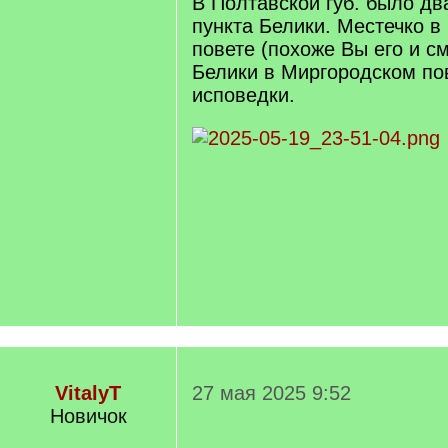
В Полтавской губ. было д
]
пункта Белики. Местечко в
повете (похоже Вы его и с
Белики в Миргородском пов
исповедки.
VitalyT
27 мая 2025 9:52
Новичок