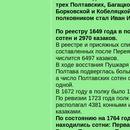
трех Полтавских, Багацко
Борковской и Кобеляцко
полковником стал Иван И
По реестру
1649 года в п
сотен и 2970 казаков.
В реестре и присяжных спи
составленных после Перея
числится 6497 казаков.
В ходе восстания Пушкаря
Полтава подверглась бол
а число Полтавских сотен 
одной.
В 1672 году в полку было 1
По ревизии 1723 года полк
располагал 4381 конными 
казаками.
По состоянию на 1764 год
находились сотни: Перва