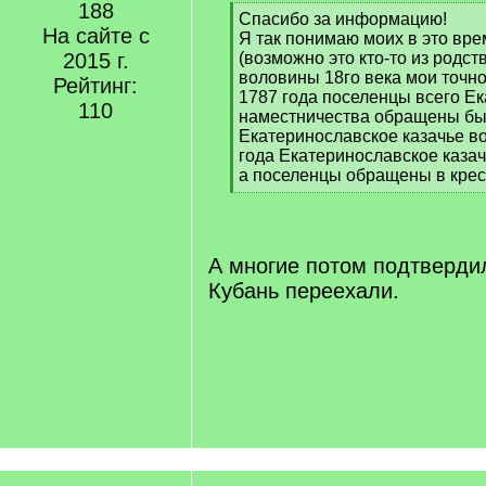
188
[
Спасибо за информацию!
На сайте с
q
Я так понимаю моих в это вре
]
2015 г.
(возможно это кто-то из родст
воловины 18го века мои точно
Рейтинг:
1787 года поселенцы всего Е
110
наместничества обращены бы
Екатеринославское казачье во
года Екатеринославское казач
а поселенцы обращены в крес
[
/
q
]
А многие потом подтвердил
Кубань переехали.