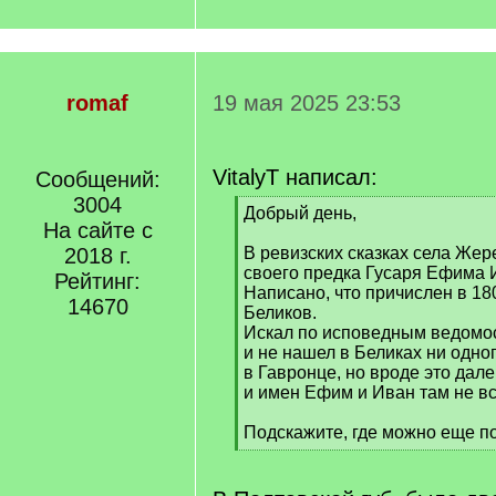
romaf
19 мая 2025 23:53
VitalyT написал:
Сообщений:
3004
[
Добрый день,
На сайте с
q
]
2018 г.
В ревизских сказках села Жер
своего предка Гусаря Ефима И
Рейтинг:
Написано, что причислен в 180
14670
Беликов.
Искал по исповедным ведомос
и не нашел в Беликах ни одног
в Гавронце, но вроде это дале
и имен Ефим и Иван там не вс
Подскажите, где можно еще п
[
/
q