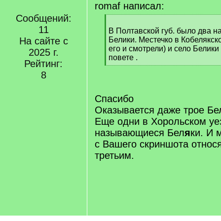
romaf написал:
Сообщений:
[
11
q
В Полтавской губ. было два н
]
На сайте с
Белики. Местечко в Кобелякск
его и смотрели) и село Белик
2025 г.
повете .
Рейтинг:
[
8
/
q
]
Спасибо
Оказывается даже трое Бе
Еще одни в Хорольском уе
называющиеся Бел
я
ки. И 
с Вашего скриншота относя
третьим.