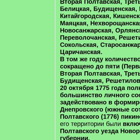
Вторая Полтавская, Трет
Белицкая, Будищенская, 
Китайгородская, Кишенск
Маяцкая, Нехворощанска
Новосанжарская, Орлянс
Переволочанская, Решет
Сокольская, Старосанжар
Царичанская.
В том же году количеств
сокращено до пяти (Перв
Вторая Полтавская, Трет
Будищенская, Решетилов
20 октября 1775 года пол
большинство личного со
задействовано в формир
Днепровского (южные сотн
Полтавского (1776) пики
его территории были
вклю
Полтавского уезда Ново
губернии.