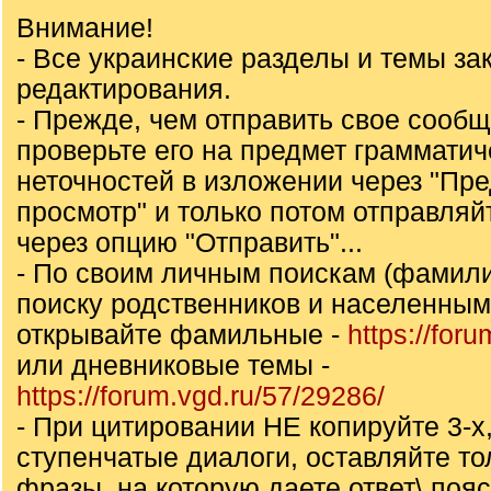
Внимание!
- Все украинские разделы и темы за
редактирования.
- Прежде, чем отправить свое сообщ
проверьте его на предмет грамматич
неточностей в изложении через "Пр
просмотр" и только потом отправля
через опцию "Отправить"...
- По своим личным поискам (фамили
поиску родственников и населенны
открывайте фамильные -
https://for
или дневниковые темы -
https://forum.vgd.ru/57/29286/
- При цитировании НЕ копируйте 3-х,
ступенчатые диалоги, оставляйте то
фразы, на которую даете ответ\ пояс