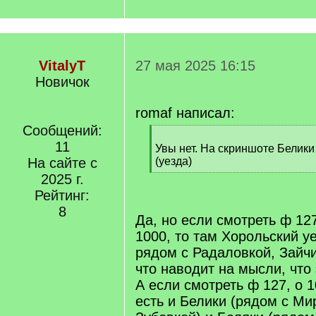
VitalyT
27 мая 2025 16:15
Новичок
romaf написал:
Сообщений:
[
11
q
Увы нет. На скриншоте Белики
]
На сайте с
(уезда)
[
2025 г.
/
Рейтинг:
q
8
]
Да, но если смотреть ф 127
1000, то там Хорольский у
рядом с Радаловкой, Зайч
что наводит на мысли, что
А если смотреть ф 127, о 1
есть и Белики (рядом с Ми