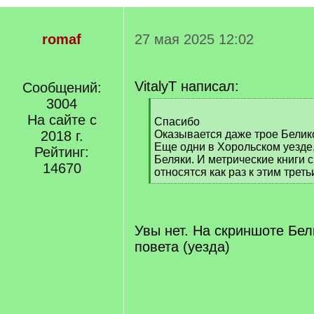
romaf
27 мая 2025 12:02
VitalyT написал:
Сообщений:
3004
[
На сайте с
q
Спасибо
]
2018 г.
Оказывается даже трое Белик
Еще одни в Хорольском уезд
Рейтинг:
Беляки. И метрические книги 
14670
относятся как раз к этим треть
[
/
q
]
Увы нет. На скриншоте Бел
повета (уезда)