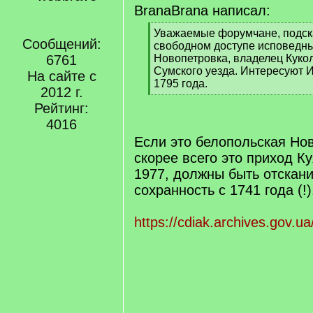
BranaBrana написал:
[
Уважаемые форумчане, подска
Сообщений:
q
свободном доступе исповедны
]
6761
Новопетровка, владелец Кукол
Сумского уезда. Интересуют 
На сайте с
1795 года.
2012 г.
[
Рейтинг:
/
q
4016
]
Если это белопольская Нов
скорее всего это приход Ку
1977, должны быть отскан
сохранность с 1741 года (!)
https://cdiak.archives.gov.ua