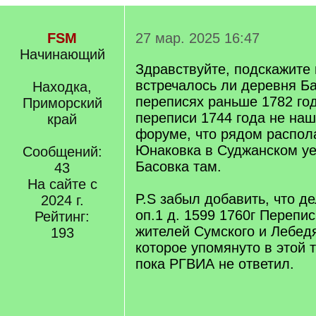
FSM
27 мар. 2025 16:47
Начинающий
Здравствуйте, подскажите 
встречалось ли деревня Ба
Находка,
переписях раньше 1782 год
Приморский
переписи 1744 года не наш
край
форуме, что рядом распо
Юнаковка в Суджанском уе
Сообщений:
Басовка там.
43
На сайте с
P.S забыл добавить, что д
2024 г.
оп.1 д. 1599 1760г Перепи
Рейтинг:
жителей Сумского и Лебедя
193
которое упомянуто в этой т
пока РГВИА не ответил.