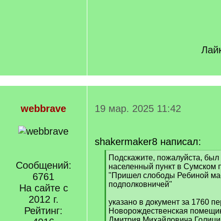
Лайк
webbrave
19 мар. 2025 11:42
shakermaker8 написал:
[
Подскажите, пожалуйста, был
Сообщений:
q
населенный пункт в Сумском 
]
6761
"Пришел слободы Ребиной ма
подполковничей"
На сайте с
2012 г.
указано в документ за 1760 пе
Рейтинг:
Новорождественская помещик
Дмитрия Михайловича Голици