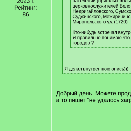
2023 г.
]
населении (пришлых вольн
церковнослужителей Бело
Рейтинг:
Недригайловского, Сумско
86
Суджинского, Межиричинск
Миропольского у.у. (1720)
Кто-нибудь встречал внут
Я правильно понимаю что 
городов ?
[
/
q
]
Я делал внутреннюю опись)))
[
/
q
]
Добрый день. Можете прод
а то пишет "не удалось заг