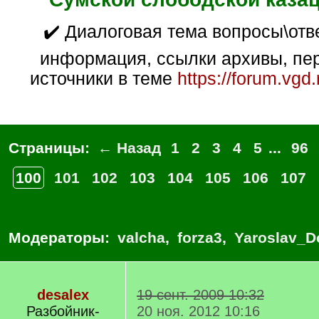
✔️ Диалоговая тема вопросы\ответы. Общая
информация, ссылки архивы, пер
источники в теме
https://forum.vgd
Страницы:
← Назад
1
2
3
4
5
...
96
100
101
102
103
104
105
106
107
Модераторы:
valcha
,
forza3
,
Yaroslav_D
desalex
19 сент. 2009 10:32
Разбойник-
20 ноя. 2012 10:16