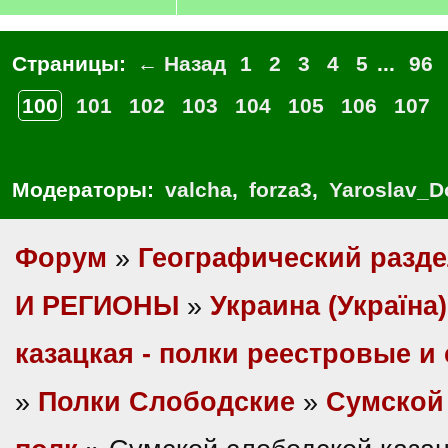
Страницы:
← Назад
1
2
3
4
5
...
96
100
101
102
103
104
105
106
107
Модераторы:
valcha
,
forza3
,
Yaroslav_D
Форум
»
Географический разд
И РЕГИОНЫ
»
Украина (Україна)
казацкая - полки реестровые и
»
Полки Слободские
»
Сумской