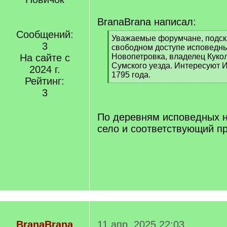
BranaBrana написал:
Сообщений:
[
Уважаемые форумчане, подска
3
q
свободном доступе исповедны
]
На сайте с
Новопетровка, владелец Кукол
Сумского уезда. Интересуют 
2024 г.
1795 года.
Рейтинг:
[
3
/
q
]
По деревням исповедных не
село и соответствующий п
BranaBrana
11 апр. 2025 22:03