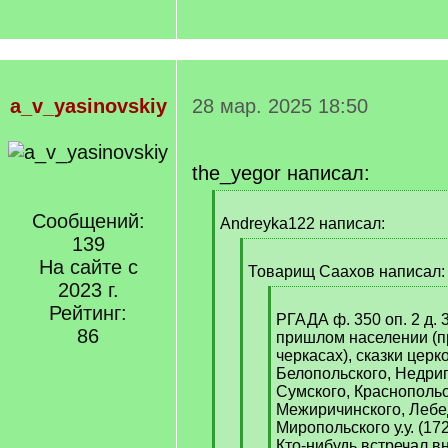
a_v_yasinovskiy
28 мар. 2025 18:50
the_yegor написал:
[
Сообщений:
q
Andreyka122 написал:
]
139
[
На сайте с
q
Товарищ Саахов написал:
2023 г.
]
[
Рейтинг:
q
РГАДА ф. 350 оп. 2 д. 
86
]
пришлом населении (
черкасах), сказки цер
Белопольского, Недриг
Сумского, Краснопольс
Межиричинского, Лебе
Миропольского у.у. (17
Кто-нибудь встречал 