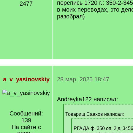
перепись 1720 г.: 350-2-34
2477
в моих переводах, это дел
разобрал)
a_v_yasinovskiy
28 мар. 2025 18:47
Andreyka122 написал:
[
Сообщений:
q
Товарищ Саахов написал:
]
139
[
На сайте с
q
РГАДА ф. 350 оп. 2 д. 345