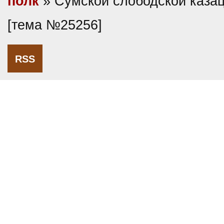
полк
» Сумской слободской казац
[тема №25256]
RSS