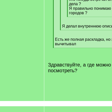
дела ?
Я правильно понимаю 
городов ?
[
/
Я делал внутреннюю опись
q
[
]
/
Есть же полная раскладка, но
q
вычитывал
]
[
/
q
]
Здравствуйте, а где можно
посмотреть?