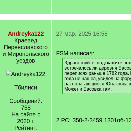
Andreyka122
27 мар. 2025 16:58
Краевед
Переяславского
FSM написал:
и Миропольского
уездов
[
Здравствуйте, подскажите пож
q
встречалось ли деревня Басов
]
переписях раньше 1782 года. 
года не нашел, увидел на фор
располагающиеся Юнаковка в
Тбилиси
Может и Басовка там.
[
/
Сообщений:
q
758
]
На сайте с
2 РС: 350-2-3459 1301об-1
2020 г.
Рейтинг: