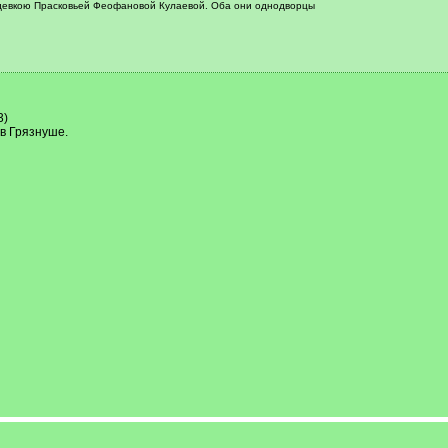
с девкою Прасковьей Феофановой Кулаевой. Оба они однодворцы
3)
в Грязнуше.