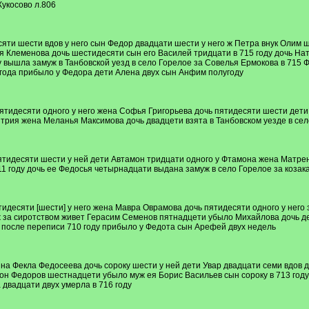
укосово л.806
яти шести вдов у него сын Федор двадцати шести у него ж Петра внук Олим
 Клеменова дочь шестидесяти сын его Василей тридцати в 715 году дочь Ната
 вышла замуж в Танбовской уезд в село Горелое за Совелья Ермокова в 715 
 года прибыло у Федора дети Алена двух сын Анфим полугоду
ятидесяти одного у него жена Софья Григорьева дочь пятидесяти шести дет
трия жена Меланья Максимова дочь двадцети взята в Танбовском уезде в сел
ятидесяти шести у ней дети Автамон тридцати одного у Фтамона жена Матре
1 году дочь ее Федосья четырнадцати выдана замуж в село Горелое за козак
десяти [шести] у него жена Мавра Оврамова дочь пятидесяти одного у него 
ж за сиротством живет Герасим Семенов пятнадцети убыло Михайлова дочь д
а после переписи 710 году прибыло у Федота сын Арефей двух недель
на Фекла Федосеева дочь сороку шести у ней дети Увар двадцати семи вдов 
он Федоров шестнадцети убыло муж ея Борис Васильев сын сороку в 713 году
двадцати двух умерла в 716 году