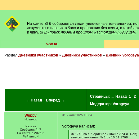
На сайте ВГД собираются люди, увлеченные генеалогией, исто
документы о павших в боях и пропавших без вести, в какой а
и чину.
ВГД - поиск людей в прошлом, настоящем и будущем!
VGD.RU
Раздел
Дневники участников
»
Дневники участников
»
Дневник Vorogeya
Страницы:
← Назад
1
2
← Назад
Вперед →
Модератор:
Vorogeya
Wuppy
31 июля 2025 10:34
Новичок
Vorogeya написал:
Рязань
Сообщений: 7
На сайте с 2025 г.
[
мк 1768 по с. Черленое (1049.5.373 л. 4 об)
Рейтинг: 4
q
запись о венчании № 1 от 10.01.1768