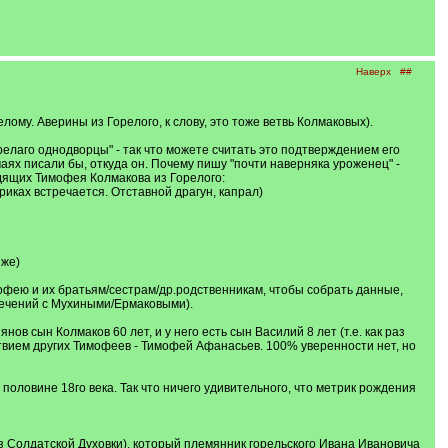
Наверх
##
ому. Аверины из Горелого, к слову, это тоже ветвь Колмаковых).
елаго однодворцы" - так что можете считать это подтверждением его
учаях писали бы, откуда он. Почему пишу "почти наверняка уроженец" -
одящих Тимофея Колмакова из Горелого:
триках встречается. Отставной драгун, капрал)
иже)
офею и их братьям/сестрам/др.родственникам, чтобы собрать данные,
есечений с Мухиными/Ермаковыми).
в сын Колмаков 60 лет, и у него есть сын Василий 8 лет (т.е. как раз
ствием других Тимофеев - Тимофей Афанасьев. 100% уверенности нет, но
половине 18го века. Так что ничего удивительного, что метрик рождения
из Солдатской Духовки), который племянник горельского Ивана Ивановича