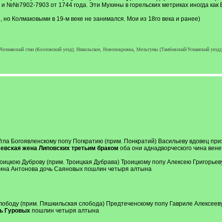
а и №№7902-7903 от 1744 года. Эти Мухины в горельских метриках иногда как
, но Колмаковыми в 19-м веке не занимался. Мои из 18го века и ранее)
 Челнавский стан (Козловский уезд); Никольское, Новопокровка, Мельгуны (Тамбовский/Усманский уезд);
 Угла Богоявленскому попу Погкратию (прим. Понкратий) Васильеву вдовец п
евская жена Липовских третьим браком
оба они аднадворческого чина вене
Троицкою Дуброву (прим. Троицкая Дубрава) Троицкому попу Алексею Григорь
лина Антонова дочь Саяновых пошлин четыря алтына
слободу (прим. Пяшкильская слобода) Предтеченскому попу Гавриле Алексее
чь Гуровых
пошлин четыря алтына