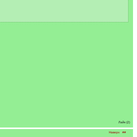
Лайк (2)
Наверх
##