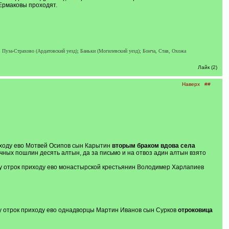
 Ермаковы проходят.
 Пуза-Страхово (Ардатовский уезд); Баньки (Могилевский уезд); Бонча, Став, Охожа
Лайк (2)
Наверх
##
риходу ево Мотвей Осипов сын Карытин
вторым браком вдова села
чных пошлин десять алтын, да за письмо и на отвоз адин алтын взято
еву отрок приходу ево монастырской крестьянин Володимер Харлапиев
ву отрок приходу ево однадворцы Мартин Иванов сын Сурков
отроковица