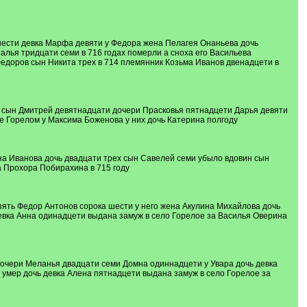
 шести девка Марфа девяти у Федора жена Пелагея Онаньева дочь
лья тридцати семи в 716 годах померли а сноха его Васильева
Федоров сын Никита трех в 714 племянник Козьма Иванов двенадцети в
и сын Дмитрей девятнадцати дочери Прасковья пятнадцети Дарья девяти
е Горелом у Максима Боженова у них дочь Катерина полгоду
на Иванова дочь двадцати трех сын Савелей семи убыло вдовин сын
а Прохора Побирахина в 715 году
зять Федор Антонов сорока шести у него жена Акулина Михайлова дочь
евка Анна одинадцети выдана замуж в село Горелое за Василья Оверина
дочери Меланья двадцати семи Домна одиннадцети у Увара дочь девка
 умер дочь девка Алена пятнадцети выдана замуж в село Горелое за