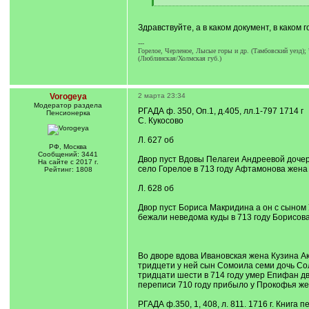
[
/
q
Здравствуйте, а в каком документ, в каком
]
---
Горелое, Черленое, Лысые горы и др. (Тамбовский уезд);
(Люблинская/Холмская губ.)
Vorogeya
2 марта 23:34
Модератор раздела
РГАДА ф. 350, Оп.1, д.405, лл.1-797 1714 г
Пенсионерка
С. Кукосово
Л. 627 об
РФ, Москва
Сообщений: 3441
Двор пуст Вдовы Пелагеи Андреевой дочери
На сайте с 2017 г.
село Горелое в 713 году Афтамонова жена
Рейтинг: 1808
Л. 628 об
Двор пуст Бориса Макридина а он с сыном
бежали неведома куды в 713 году Борисова
Во дворе вдова Ивановская жена Кузина А
тридцети у ней сын Сомоила семи дочь Со
тридцати шести в 714 году умер Епифан дв
переписи 710 году прибыло у Прокофья же
РГАДА ф.350, 1, 408, л. 811. 1716 г. Книг