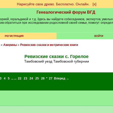
Нарисуйте свое древо. Бесплатно. Онлайн.
[х]
Генеалогический форум ВГД
рией, геральдикой и т.д. Здесь вы найдете собеседников, экспертов, умелых
рхив обратиться при исследовании родословной своей семьи, помогут опреде
РЕГИСТРАЦИЯ
ВОЙТИ
»
Аверины
»
Ревизские сказки и метрические книги
Ревизские сказки с. Горелое
Тамбовский уезд Тамбовской губернии
3
4
5
... ...
22
23
24
25
26
*
27
Вперед →