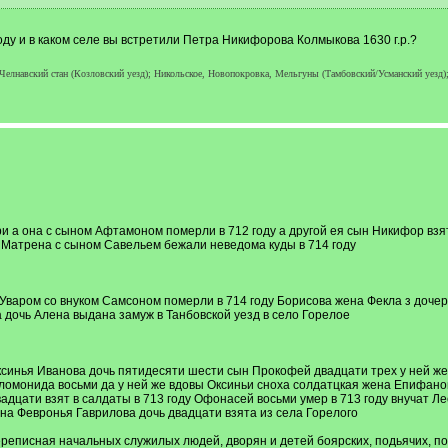
 году и в каком селе вы встретили Петра Никифорова Колмыкова 1630 г.р.?
 Челнавский стан (Козловский уезд); Никольское, Новопокровка, Мельгуны (Тамбовский/Усманский уезд);
 а она с сыном Афтамоном померли в 712 году а другой ея сын Никифор взят 
 Матрена с сыном Савельем бежали неведома куды в 714 году
 Уваром со внуком Самсоном померли в 714 году Борисова жена Фекла з до
 дочь Алена выдана замуж в Танбовской уезд в село Горелое
ксинья Иванова дочь пятидесяти шести сын Прокофей двадцати трех у ней ж
ломонида восьми да у ней же вдовы Оксиньи сноха солдатцкая жена Епифан
адцати взят в салдаты в 713 году Офонасей восьми умер в 713 году внучат Ле
на Февронья Гаврилова дочь двадцати взята из села Горелого
а переписная начальных служилых людей, дворян и детей боярских, подьячих, п