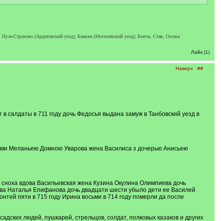
 Пуза-Страхово (Ардатовский уезд); Баньки (Могилевский уезд); Бонча, Став, Охожа
Лайк (1)
Наверх
##
в салдаты в 711 году дочь Федосья выдана замуж в Танбовский уезд в
черми Меланьею Домною Уварова жена Василиса з дочерью Анисьею
е сноха вдова Васильевская жена Кузина Окулина Олимпиева дочь
ова Наталья Епифанова дочь двадцати шести убыло дети ее Василей
онтей пяти в 715 году Ирина восьми в 714 году померли да после
осадских людей, пушкарей, стрельцов, солдат, полковых казаков и других