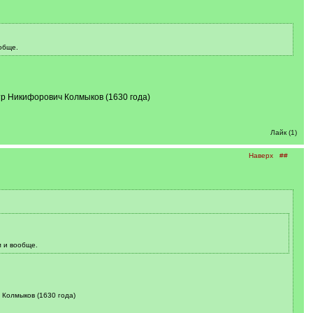
обще.
етр Никифорович Колмыков (1630 года)
Лайк (1)
Наверх
##
м и вообще.
 Колмыков (1630 года)