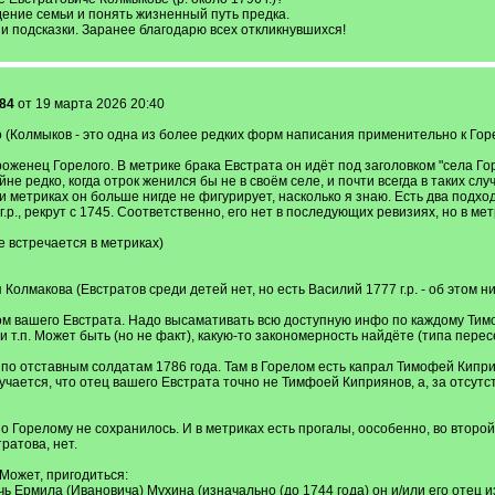
ение семьи и понять жизненный путь предка.
и подсказки. Заранее благодарю всех откликнувшихся!
i84
от 19 марта 2026 20:40
 (Колмыков - это одна из более редких форм написания применительно к Горел
женец Горелого. В метрике брака Евстрата он идёт под заголовком "села Гор
не редко, когда отрок женился бы не в своём селе, и почти всегда в таких сл
 и метриках он больше нигде не фигурирует, насколько я знаю. Есть два подх
.р., рекрут с 1745. Соответственно, его нет в последующих ревизиях, но в ме
е встречается в метриках)
олмакова (Евстратов среди детей нет, но есть Василий 1777 г.р. - об этом н
цом вашего Евстрата. Надо высамативать всю доступную инфо по каждому Тим
 и т.п. Может быть (но не факт), какую-то закономерность найдёте (типа пер
по отставным солдатам 1786 года. Там в Горелом есть капрал Тимофей Киприяно
учается, что отец вашего Евстрата точно не Тимфоей Киприянов, а, за отсут
 Горелому не сохранилось. И в метриках есть прогалы, оособенно, во второй 
ратова, нет.
Может, пригодиться:
чь Ермила (Ивановича) Мухина (изначально (до 1744 года) он и/или его отец 