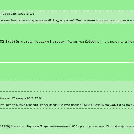
т 17 января 2022 17:01
се таки был Герасим Герасимович!!! А куда пропал? Мне он очень подходит и по годам и во
2-1759) был отец - Герасим Петрович Колмыков (1650 г.р.) - а у него папа П
imas от 17 января 2022 17:01
ет" Все таки был Герасим Герасимович!!! А куда пропал? Мне он очень подходит и по года
1759) был отец - Герасим Петрович Колмыков (1650 г.р.) - а у него папа Петр Никифорович