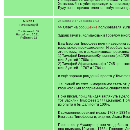
Хотелось бы глубже проследить происхожд
Буду очень признателен за любую помощь 
NikitaT
24 марта 0:47
24 марта 1:03
Начинающий
>> Ответ на
сообщение
пользователя
Yuri
Сообщений: 32
На сайте с 2021 г.
Здравствуйте, Колмаковых в Горелом много
Рейтинг: 62
Ваш Евстрат Тимофеев почти наверняка уро
горельского происхождения. И вообще, край
это потому, что в сохранившихся ревизиях
1) Тимофей Киприанов/Куприянов (ок.1729 г
мин.2 детей 1780х г.р.
2) Тимофей Афанасьевич (ок.1745 г.р. - тож
мин.2 детей - 1767 и 1784 г.р.
и ещё парочка рождений просто у Тимофея К
Т.е. любой из этих Тимофеев мог стать от
кто/у кого был восприемником, свидетелем
Пока писал, пришла идея заглянуть в дело 
тот Василий Тимофеев 1777 г.р.выше). Пол
из опыта я бы дал почти 100%.
К сожалению, ревизий между 1763 и 1834 по
Евстрата Тимофеева и, видимо, Ивана Евст
Про невесту Мухину ещё кое-что добавлю. 
она родилась 19 марта 1768 в Горелом. До