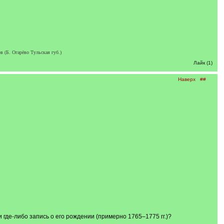
в (Б. Огарёво Тульская губ.)
Лайк (1)
Наверх
##
 где-либо запись о его рождении (примерно 1765–1775 гг.)?