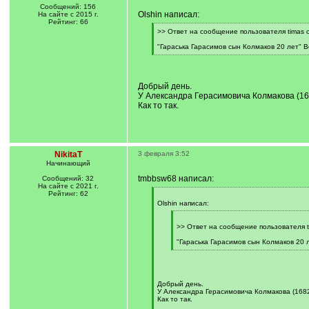
Сообщений: 156
Olshin написал:
На сайте с 2015 г.
Рейтинг: 66
[
>> Ответ на сообщение пользователя timas о
q
]
"Гараська Гарасимов сын Колмаков 20 лет" В
[
/
q
]
Добрый день.
У Александра Герасимовича Колмакова (168
Как то так.
NikitaT
3 февраля 3:52
Начинающий
tmbbsw68 написал:
Сообщений: 32
На сайте с 2021 г.
Рейтинг: 62
[
q
Olshin написал:
]
[
q
>> Ответ на сообщение пользователя t
]
"Гараська Гарасимов сын Колмаков 20 л
[
/
q
]
Добрый день.
У Александра Герасимовича Колмакова (1682-
Как то так.