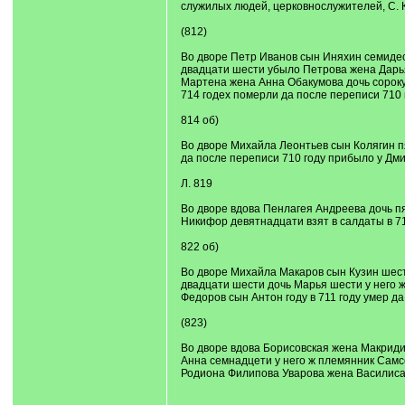
служилых людей, церковнослужителей, С. К
(812)
Во дворе Петр Иванов сын Иняхин семидес
двадцати шести убыло Петрова жена Дарья
Мартена жена Анна Обакумова дочь сороку
714 годех померли да после переписи 710
814 об)
Во дворе Михайла Леонтьев сын Колягин п
да после переписи 710 году прибыло у Дми
Л. 819
Во дворе вдова Пенлагея Андреева дочь п
Никифор девятнадцати взят в салдаты в 71
822 об)
Во дворе Михайла Макаров сын Кузин шести
двадцати шести дочь Марья шести у него 
Федоров сын Антон году в 711 году умер д
(823)
Во дворе вдова Борисовская жена Макриди
Анна семнадцети у него ж племянник Самс
Родиона Филипова Уварова жена Василиса 