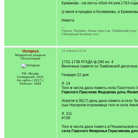
Ермакова - см.листы 43об-44 рев.1763 год
(у меня в предках и Колмаковы, и Ермаковы
Никита
---
Горелое, Черленое, Лысые горы и др. (Тамбовский уезд);
(Люблинская/Холмская губ.)
Vorogeya
14 апреля 14:14
Модератор раздела
Пенсионерка
1731-1738 РГАДА ф.280 оп. 4
Венечные памяти по Тамбовской десятине
РФ, Москва
Генваря 22 дня
Сообщений: 3441
На сайте с 2017 г.
Л. 14
Рейтинг: 1808
Того ж числа дана паметь села Пахотного
Горелого Праскева Федорова дочь Яковл
Апреля в ЗI(17) день дана память в село 
сын Нагорнов отроковица того ж села Аки
Л. 311
#709
Того ж числа дана память в Пяшкильскою 
села Горелого Февронья Герасимова до
---