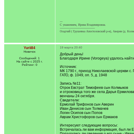
---
C уважением, Ирина Владимировна.
---------------------------------------
Осадчий ( Грушевка Апостоловский р-н), Аверин (д. Колм
Yurii84
19 марта 20:40
Новичок
Добрый день!
Благодаря Ирине (Vorogeya) удалось найт
Сообщений: 1
На сайте с 2025 г.
Рейтинг: 0
Источник:
МК 1790 г., приход Николаевской церкви с.
ГАТО, ф. 1049, оп. 5, д. 1948
Запись №11:
Отрок Евстрат Тимофеев сын Колмыков
и отроковица того же села Дарья Ермилов
венчаны 24 октября.
Свидетели:
Ермолай Трифонов сын Аверин
Иван Денисов сын Толмачев
Логин Осипов сын Попов
Аврам Христофоров сын Ермаков
Интересуют следующие вопросы:
Встречалась ли вам информация, был ли Ев
Попадались ли сведения о его сыне - Иване