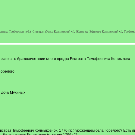
аковка Тамбовская губ.), Синицын (Устье Калязинский у.), Жуков (д. Ефимово Калязинский у.), Трофимо
и запись о бракосочетании моего предка Евстрата Тимофеевича Колмыкова
 Горелого
а дочь Мухиных
страт Тимофеевич Колмыков (ок. 1770 г.р.) уроженцем села Горелого? Есть ли
 Евстратовиче Колмыкове (р. около 1796 г.)?