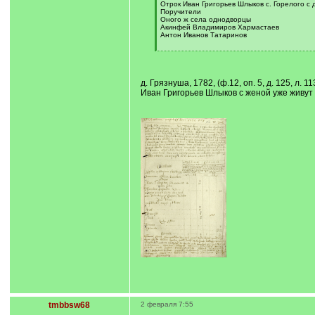
]
Отрок Иван Григорьев Шлыков с. Горелого 
Поручители
Оного ж села однодворцы
Акинфей Владимиров Хармастаев
Антон Иванов Татаринов
[
/
q
]
д. Грязнуша, 1782, (ф.12, оп. 5, д. 125, л. 11
Иван Григорьев Шлыков с женой уже живут 
tmbbsw68
2 февраля 7:55