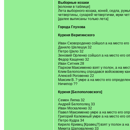
Выборные козаки
[колонки в таблице]
Лета выборного козака, коней, седла, ружь
четвертины, сухарей четвертички, муки че
[далее выписаны только лета]
Города Глухова
Куреня Веригинского
Иван Сковороденко сойшол а на место ег
Данило Шелешук 32
Петро Шило 32
Зеновий Орленко сойшол а на место его о
Федор Кащенко 32
Иван Ситник 28
Пархом Максименко взят у полон, а на ме
Клим Белополец спродався войсковому кан
Алексей Роговенко 22
Максим В..? умре а на место его определе
Ничипор ??
Куреня [Белополовского]
Семен Липка 32
Андрей Белополец 33
Иван Москаленко 32
Павел Максименко умре а на место его опр
Григорий Калюжный умре а на место его о
Петро Кудра 34
Кирило Кривец [Кравец?] взят у полон а н
Микита Шаповаленко 33