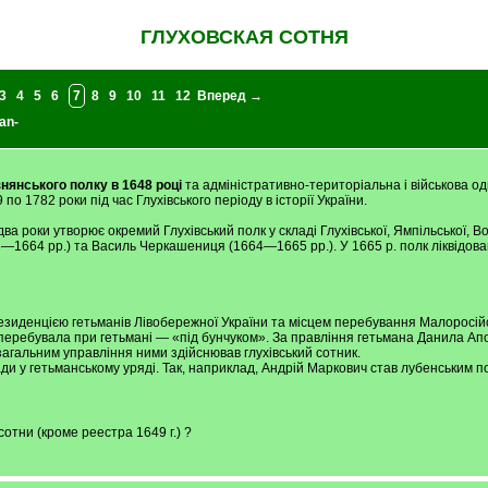
ГЛУХОВСКАЯ СОТНЯ
3
4
5
6
7
8
9
10
11
12
Вперед →
an-
нянського полку в 1648 році
та адміністративно-територіальна і військова о
о 1782 роки під час Глухівського періоду в історії України.
ва роки утворює окремий Глухівський полк у складі Глухівської, Ямпільської, 
1664 pp.) та Василь Черкашениця (1664—1665 pp.). У 1665 р. полк ліквідовано,
в резиденцією гетьманів Лівобережної України та місцем перебування Малоросій
 перебувала при гетьмані — «під бунчуком». За правління гетьмана Данила А
загальним управління ними здійснював глухівський сотник.
ади у гетьманському уряді. Так, наприклад, Андрій Маркович став лубенським п
отни (кроме реестра 1649 г.) ?