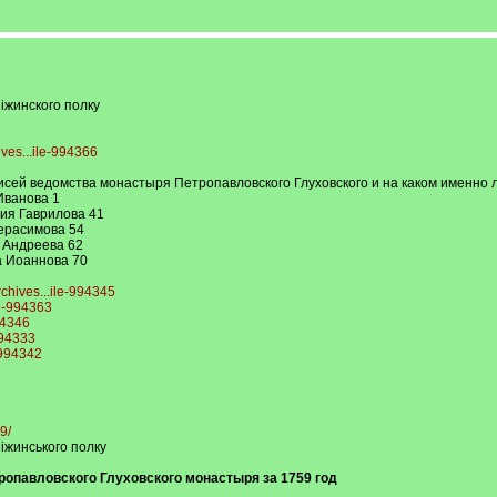
Ніжинского полку
ives...ile-994366
писей ведомства монастыря Петропавловского Глуховского и на каком именно 
Иванова 1
ия Гаврилова 41
ерасимова 54
 Андреева 62
а Иоаннова 70
rchives...ile-994345
le-994363
94346
994333
e-994342
9/
Ніжинського полку
опавловского Глуховского монастыря за 1759 год