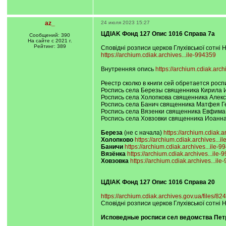
az_
24 июля 2023 15:27
ЦДIAK Фонд 127 Опис 1016 Справа 7а
Сообщений: 390
На сайте с 2021 г.
Рейтинг: 389
Сповідні розписи церков Глухівської сотні 
https://archium.cdiak.archives...ile-994359
Внутренняя опись
https://archium.cdiak.arch
Реестр сколко в книги сей обретается рос
Роспись села Березы священника Кирила 
Роспись села Холопкова священника Алекс
Роспись села Банич священника Матфея Г
Роспись села Вязенки священника Евфима
Роспись села Ховзовки священника Иоанн
Береза
(не с начала)
https://archium.cdiak.a
Холопково
https://archium.cdiak.archives...i
Баничи
https://archium.cdiak.archives...ile-9
Вязёнка
https://archium.cdiak.archives...ile-
Ховзовка
https://archium.cdiak.archives...il
ЦДIAK Фонд 127 Опис 1016 Справа 20
https://archium.cdiak.archives.gov.ua/files/824
Сповідні розписи церков Глухівської сотні 
Исповедные росписи сел ведомства Петр