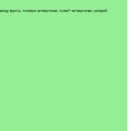
свинцу фунты, толокна четвертички, толки? четвертички, сухарей