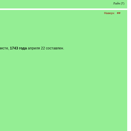
Лайк (7)
Наверх
##
листе,
1743 года
априля 22 составлен.