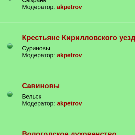
Сызрань
Модератор:
akpetrov
Крестьяне Кирилловского уез
Суриновы
Модератор:
akpetrov
Савиновы
Вельск
Модератор:
akpetrov
Вологодское духовенство