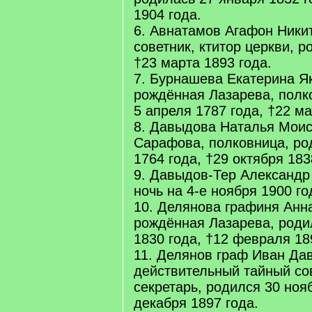
1904 года.
6. Авнатамов Агафон Ники
советник, ктитор церкви, р
†23 марта 1893 года.
7. Бурнашева Екатерина Я
рождённая Лазарева, полк
5 апреля 1787 года, †22 ма
8. Давыдова Наталья Моис
Сарафова, полковница, ро
1764 года, †29 октября 183
9. Давыдов-Тер Александр
ночь на 4-е ноября 1900 го
10. Делянова графиня Анн
рождённая Лазарева, роди
1830 года, †12 февраля 18
11. Делянов граф Иван Да
действительный тайный сов
секретарь, родился 30 ноя
декабря 1897 года.