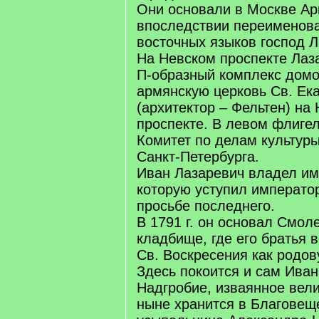
Они основали в Москве Ар
впоследствии переименова
восточных языков господ 
На Невском проспекте Лаз
П-образный комплекс дом
армянскую церковь Св. Ек
(архитектор – Фельтен) на
проспекте. В левом флиге
Комитет по делам культур
Санкт-Петербурга.
Иван Лазаревич владел и
которую уступил императо
просьбе последнего.
В 1791 г. он основал Смол
кладбище, где его братья 
Св. Воскресения как родов
Здесь покоится и сам Иван
Надгробие, изваянное вел
ныне хранится в Благовещ