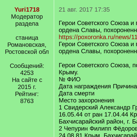
Yuri1718
21 авг. 2017 17:35
Модератор
Герои Советского Союза и
раздела
ордена Славы, похороненн
https://poxoronka.ru/news/1
станица
Герои Советского Союза и
Романовская,
ордена Славы, похороненн
Ростовской обл
Герои Советского Союза, 
Сообщений:
Крыму.
4253
№ ФИО
На сайте с
Дата награждения Причина
2015 г.
Дата смерти
Рейтинг:
Место захоронения
8763
1 Свидерский Александр Г
16.05.44 от ран 17.04.44 К
Бахчисарайский район, г. 
2 Чепурин Филипп Фёдоров
24.08.81 Крым, Бахчисарайс