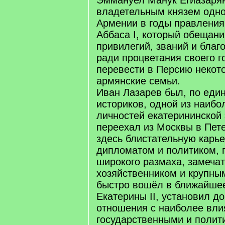
Эммануел Манук Егиазаря
владетельным князем одно
Армении в годы правления
Аббаса I, который обещан
привилегий, званий и благ
ради процветания своего г
перевести в Персию некот
армянские семьи.
Иван Лазарев был, по ед
историков, одной из наибо
личностей екатерининской э
переехал из Москвы в Пете
здесь блистательную карье
дипломатом и политиком,
широкого размаха, замеча
хозяйственником и крупны
быстро вошёл в ближайше
Екатерины II, установил д
отношения с наиболее вл
государственными и полит