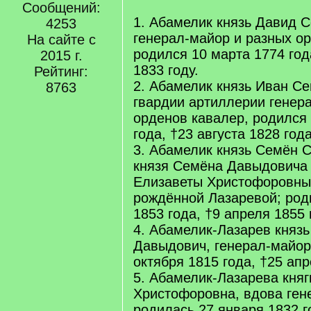
Сообщений:
1. Абамелик князь Давид 
4253
генерал-майор и разных о
На сайте с
родился 10 марта 1774 год
2015 г.
1833 году.
Рейтинг:
2. Абамелик князь Иван Се
8763
гвардии артиллерии генер
орденов кавалер, родился 
года, †23 августа 1828 года
3. Абамелик князь Семён 
князя Семёна Давыдовича 
Елизаветы Христофоровны
рождённой Лазаревой; род
1853 года, †9 апреля 1855 
4. Абамелик-Лазарев княз
Давыдович, генерал-майор
октября 1815 года, †25 апр
5. Абамелик-Лазарева княг
Христофоровна, вдова ген
родилась 27 января 1832 г