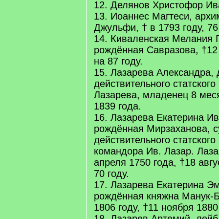
12. Делянов Христофор Ива
13. Иоаннес Магтеси, архи
Джульфи, † в 1793 году, 76
14. Киваленская Мелания 
рождённая Савразова, †12 
на 87 году.
15. Лазарева Александра, 
действительного статского 
Лазарева, младенец 8 мес
1839 года.
16. Лазарева Екатерина И
рождённая Мирзаханова, с
действительного статского
командора Ив. Лазар. Лаза
апреля 1750 года, †18 авгу
70 году.
17. Лазарева Екатерина Э
рождённая княжна Манук-Б
1806 году, †11 ноября 1880
18. Лазарев Артемий, лейб