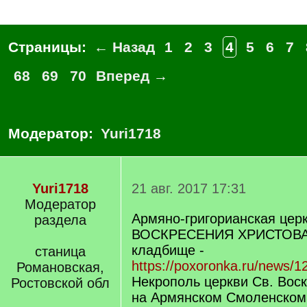
Страницы:
← Назад
1
2
3
4
5
6
7
68
69
70
Вперед →
Модератор:
Yuri1718
Yuri1718
21 авг. 2017 17:31
Модератор
Армяно-григорианская цер
раздела
ВОСКРЕСЕНИЯ ХРИСТОВА 
кладбище -
станица
https://poxoronka.ru/news/12
Романовская,
Некрополь церкви Св. Вос
Ростовской обл
на Армянском Смоленском