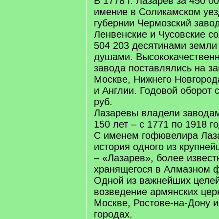
В 1778 г. Лазарев за 450 0
имение в Соликамском уе
губернии Чермозский завод
Ленвенские и Чусовские с
504 203 десятинами земли
душами. Высококачественн
завода поставлялись на за
Москве, Нижнего Новгород
и Англии. Годовой оборот 
руб.
Лазаревы владели заводам
150 лет – с 1771 по 1918 го
С именем гофювелира Лаз
история одного из крупне
– «Лазарев», более извест
хранящегося в Алмазном 
Одной из важнейших целе
возведение армянских церк
Москве, Ростове-на-Дону и
городах.