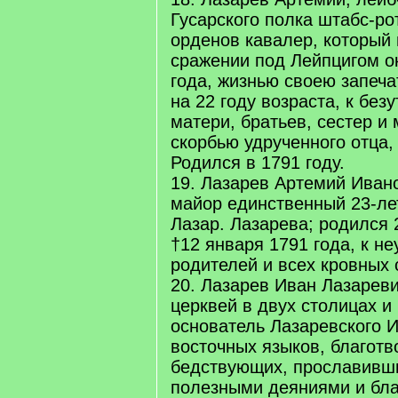
Гусарского полка штабс-ро
орденов кавалер, который
сражении под Лейпцигом ок
года, жизнью своею запеч
на 22 году возраста, к без
матери, братьев, сестер и 
скорбью удрученного отца,
Родился в 1791 году.
19. Лазарев Артемий Иван
майор единственный 23-ле
Лазар. Лазарева; родился 
†12 января 1791 года, к н
родителей и всех кровных 
20. Лазарев Иван Лазареви
церквей в двух столицах и 
основатель Лазаревского И
восточных языков, благотв
бедствующих, прославивш
полезными деяниями и бл