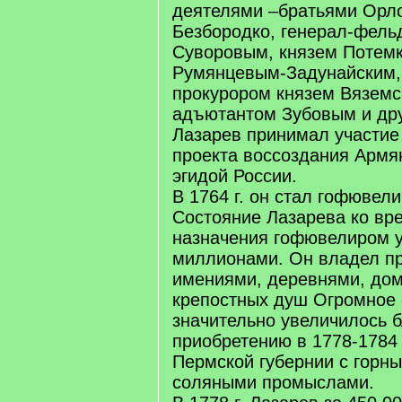
деятелями –братьями Орл
Безбородко, генерал-фел
Суворовым, князем Потем
Румянцевым-Задунайским,
прокурором князем Вяземс
адъютантом Зубовым и др
Лазарев принимал участие
проекта воссоздания Армя
эгидой России.
В 1764 г. он стал гофювел
Состояние Лазарева ко вр
назначения гофювелиром 
миллионами. Он владел п
имениями, деревнями, дом
крепостных душ Огромное 
значительно увеличилось 
приобретению в 1778-1784 
Пермской губернии с горн
соляными промыслами.