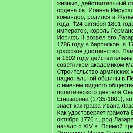
жизнью, действительный ст
ордена св. Иоанна Иеруса
командор, родился в Жуль
года, †24 октября 1801 год
император, король Германс
Иосифъ II возвёл его Лаза
1786 году в баронское, в 1
графское достоинство. Пам
в 1802 году действительны
советником академиком М
Строительство армянских 
национальной общины в Пе
с именем видного обществ
политического деятеля Ов
Егиазаряна (1735-1801), ко
знает как графа Ивана Лаз
Как удостоверяет грамота Е
октября 1776 г., род Лазар
начало с ХIV в. Прямой пр