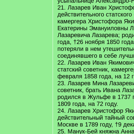
усыпальнице Александро-Н
21. Лазарев Иван Христоф
действительного статского 
камергера Христофора Яки
Екатерины Эмануиловны Ла
Лазаревича Лазарева; род
года, †26 ноября 1850 год
потеряли в нем утешитель
соединявшего в себе лучш
22. Лазарев Иван Якимови
статский советник, камерге
февраля 1858 года, на 12 г
23. Лазарев Мина Лазарев
советник, брать Ивана Лаз
родился в Жульфе в 1737 г
1809 года, на 72 году.
24. Лазарев Христофор Як
действительный тайный со
Москве в 1789 году, †9 дек
25. Манук-Бей княжна Анн