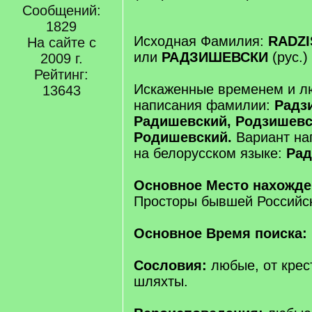
Сообщений:
1829
Исходная Фамилия:
RADZ
На сайте с
или
РАДЗИШЕВСКИ
(рус.)
2009 г.
Рейтинг:
Искаженные временем и л
13643
написания фамилии:
Радз
Радишевский, Родзишевс
Родишевский.
Вариант на
на белорусском языке:
Рад
Основное Место нахожд
Просторы бывшей Российс
Основное Время поиска:
Сословия:
любые, от крес
шляхты.