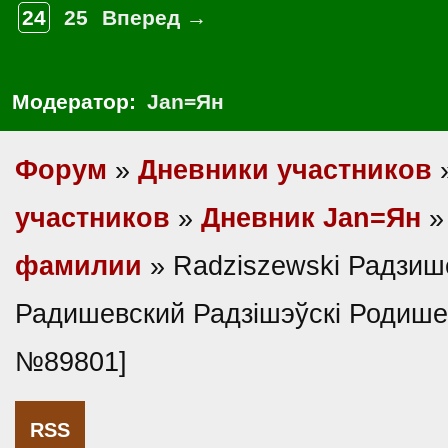
24
25
Вперед →
Модератор:
Jan=Ян
Форум
»
Дневники участников
участников
»
Дневник Jan=Ян
фамилии
» Radziszewski Радзиш
Радишевский Радзiшэўскi Родише
№89801]
RSS