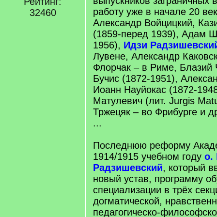
выпускников заграничных в
Рейтинг:
работу уже в начале 20 ве
32460
Александр Войцицкий, Каз
(1859-перед 1939), Адам Ш
1956),
Идзи Радзишевски
Лувене, Александр Каковс
Флорчак – в Риме, Блазий 
Бучис (1872-1951), Алексан
Иоанн Науйокас (1872-1948
Матулевич (лит. Jurgis Matu
Тржецяк – во Фрибурге и д
...
Последнюю реформу Акаде
1914/1915 учебном году
о.
Радзишевский
, который в
новый устав, программу об
специализации в трёх секц
догматической, нравствен
педагогическо-философской