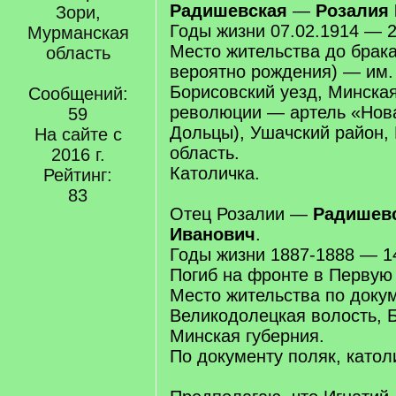
Радишевская
—
Розалия 
Зори,
Годы жизни 07.02.1914 — 2
Мурманская
Место жительства до брака
область
вероятно рождения) — им
Борисовский уезд, Минская
Сообщений:
революции — артель «Нов
59
Дольцы), Ушачский район,
На сайте с
область.
2016 г.
Католичка.
Рейтинг:
83
Отец Розалии —
Радишевс
Иванович
.
Годы жизни 1887-1888 — 1
Погиб на фронте в Первую
Место жительства по доку
Великодолецкая волость, Б
Минская губерния.
По документу поляк, катол