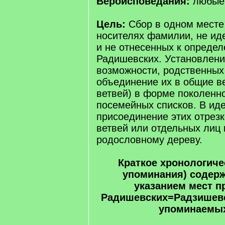
Вероисповедания:
любые
Цель:
Сбор в одном месте
носителях фамилии, не и
и не отнесенных к опреде
Радишевских. Установлени
возможности, родственных 
объединение их в общие ве
ветвей) в форме поколенн
посемейных списков. В ид
присоединение этих отрез
ветвей или отдельных лиц 
родословному дереву.
Краткое хронологиче
упоминания) содер
указанием мест 
Радишевских=Радзишевс
упоминаемых