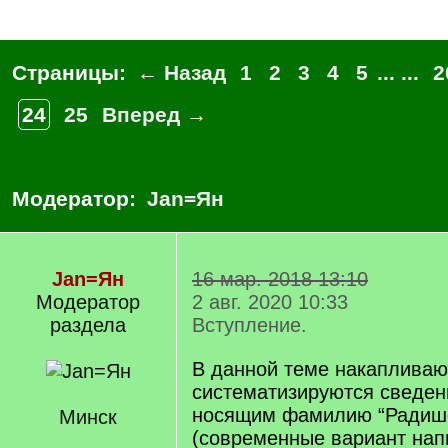
Страницы:
← Назад
1
2
3
4
5
... ...
2
24
25
Вперед →
Модератор:
Jan=Ян
Jan=Ян
16 мар. 2018 13:10
Модератор
2 авг. 2020 10:33
раздела
Вступление.
В данной теме накапливаю
систематизируются сведен
носящим фамилию “Радиш
Минск
(современные вариант нап