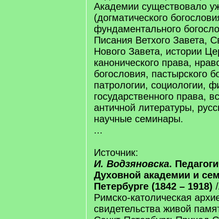
Академии существовало у
(догматического богослови
фундаментального богосло
Писания Ветхого Завета, С
Нового Завета, истории Це
канонического права, нрав
богословия, пастырского б
патрологии, социологии, ф
государственного права, в
античной литературы, русс
научные семинары.
...
Источник:
И. Водзяновска
. Педагог
Духовной академии и сем
Петербурге (1842 – 1918)
/
Римско-католическая архи
свидетельства живой памят