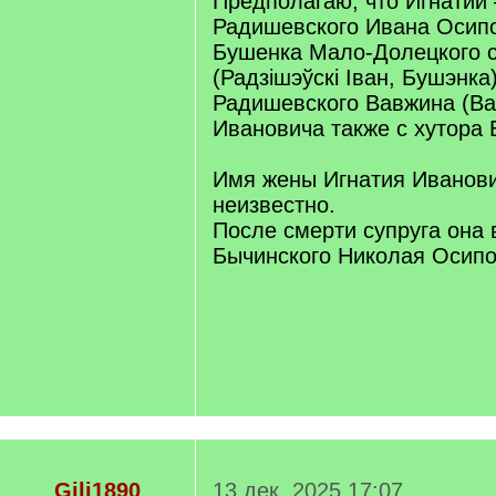
Предполагаю, что Игнатий
Радишевского Ивана Осипо
Бушенка Мало-Долецкого с
(Радзішэўскі Іван, Бушэнка
Радишевского Вавжина (В
Ивановича также с хутора 
Имя жены Игнатия Иванови
неизвестно.
После смерти супруга она
Бычинского Николая Осипо
Gili1890
13 дек. 2025 17:07