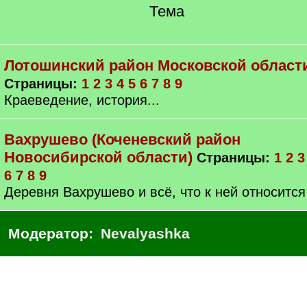
Тема
Лотошинский район Московской област
Страницы:
1
2
3
4
5
6
7
8
9
Краеведение, история...
Вахрушево (Коченевский район
Новосибирской области)
Страницы:
1
2
3
6
7
8
9
Деревня Вахрушево и всё, что к ней относится
Модератор:
Nevalyashka