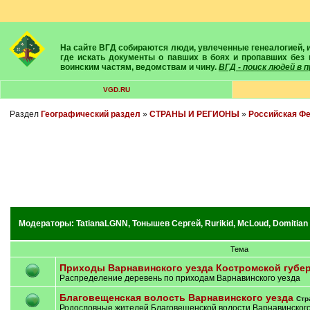
На сайте ВГД собираются люди, увлеченные генеалогией, историей, геральдикой и т.д. Здесь вы найдете собеседников, экспертов, умелых помощников в поисках предков и родственников. Вам подскажут
где искать документы о павших в боях и пропавших без 
воинским частям, ведомствам и чину.
ВГД - поиск людей в
VGD.RU
Раздел
Географический раздел
»
СТРАНЫ И РЕГИОНЫ
»
Российская Ф
Модераторы:
TatianaLGNN
,
Тонышев Сергей
,
Rurikid
,
McLoud
,
Domitian
Тема
Приходы Варнавинского уезда Костромской губе
Распределение деревень по приходам Варнавинского уезда
Благовещенская волость Варнавинского уезда
Стр
Родословные жителей Благовещенской волости Варнавинского