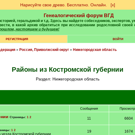
Нарисуйте свое древо. Бесплатно. Онлайн.
[х]
Генеалогический форум ВГД
вести, в какой архив обратиться при исследовании родословной своей
 прошлом, настоящем и будущем!
РЕГИСТРАЦИЯ
ВОЙТИ
едерация
»
Россия, Приволжский округ
»
Нижегородская область
Районы из Костромской губернии
Раздел: Нижегородская область
Сообщения
Просмот
рнии
Страницы:
1
2
11
6604
аницы:
1
2
19
1674
 уезда Костромской губернии