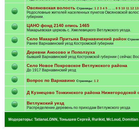
Овсяновская волость
Страницы:
1
2
3
4
5
... ...
8
9
10
11
12
13
Родословные жителей населенных пунктов Овсяновской волос
губернии.
ЦАНО фонд 2140 опись 1465
Макарьевская церковь с. Хмелевицкого Ветлужского уезда.
Село Макарий Притыка Варнавинский район
Стран
Ранее Варнавинский уезд Костромской губернии
Деревни Аносово и Поползуха
бывший Варнавинский уезд Костромской губернии ( сейчас Во
Село Новое Покровское Ветлужского района
До 1917 Варнавинский уезд
Вопрос по Варнавино
Страницы:
1
2
Д Кузнецово Тонкинского района Нижегородской 
Ветлужский уезд
Распределение деревень по приходам Ветлужского уезда
Модераторы:
TatianaLGNN
,
Тонышев Сергей
,
Rurikid
,
McLoud
,
Domitian