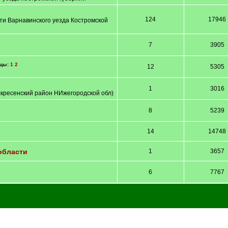
124
17946
ти Варнавинского уезда Костромской
7
3905
ицы:
1
2
12
5305
1
3016
скресенский район НИжегородской обл)
8
5239
14
14748
области
1
3657
6
7767