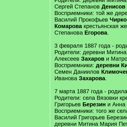
Родители: деревни Митина
Сергей Степанов
Денисов
Восприемники: той же дер
Василий Прокофьев
Чирко
Комарова
крестьянская ж
Степанова
Егорова
.
3 февраля 1887 года - род
Родители: деревни Митина
Алексеев
Захаров
и Матро
Восприемники:
деревни К
Семен Даниилов
Климоче
Иванова
Захарова
.
7 марта 1887 года - родил
Родители: села Вязовки кр
Григорьев
Березин
и Анна 
Восприемники: того же сел
Василий Григорьев Берези
деревни Митина Мария Пе