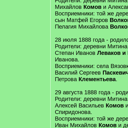
Родители: деревни Митина
Михайлов
Комов
и Алекса
Восприемники: той же дер
сын Матфей Егоров
Волко
Пелагия Михайлова
Волко
28 июля 1888 года - родил
Родители: деревни Митина
Степан Иванов
Леваков и
Иванова.
Восприемники: села Вязов
Василий Сергеев
Паскеви
Петрова
Клементьева
.
29 августа 1888 года - ро
Родители: деревни Митина
Алексей Васильев
Комов
и
Спиридонова.
Восприемники: той же дер
Иван Михайлов
Комов
и д