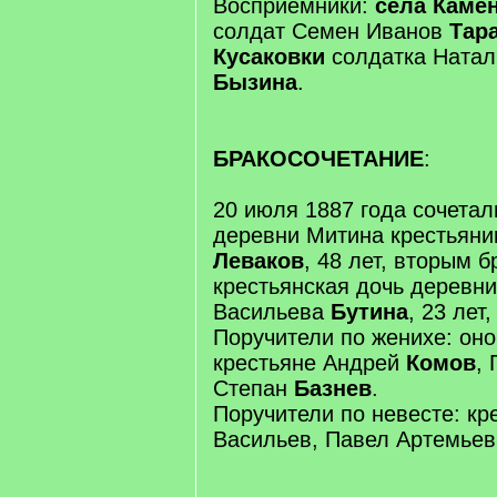
Восприемники:
села Каме
солдат Семен Иванов
Тар
Кусаковки
солдатка Натал
Бызина
.
БРАКОСОЧЕТАНИЕ
:
20 июля 1887 года сочетал
деревни Митина крестьяни
Леваков
, 48 лет, вторым б
крестьянская дочь деревни
Васильева
Бутина
, 23 лет
Поручители по женихе: он
крестьяне Андрей
Комов
,
Степан
Базнев
.
Поручители по невесте: к
Васильев, Павел Артемьев