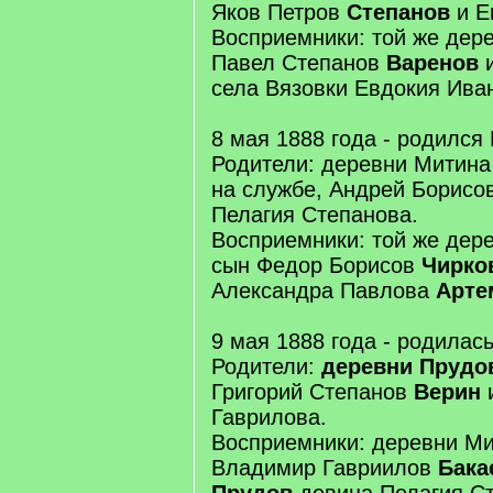
Яков Петров
Степанов
и Е
Восприемники: той же дер
Павел Степанов
Варенов
и
села Вязовки Евдокия Ив
8 мая 1888 года - родился
Родители: деревни Митина 
на службе, Андрей Борисо
Пелагия Степанова.
Восприемники: той же дер
сын Федор Борисов
Чирко
Александра Павлова
Арте
9 мая 1888 года - родилас
Родители:
деревни Прудо
Григорий Степанов
Верин
Гаврилова.
Восприемники: деревни Ми
Владимир Гавриилов
Бака