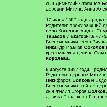
сын Димитрий Степанов
Б
деревни Митина Анна Але
17 июля 1887 года - родил
Родители: проживающий д
села Каменок
солдат Сем
Тарасов
и Екатерина Нико
Восприемники: села Вязов
Никандр Иванов
Соколов
крестьянская девица Ольг
Королева
.
8 августа 1887 года - роди
Родители: деревни Митина
Никифоров
Волков
и Евдо
Восприемники: той же дер
сын Филип Егоров
Волков
девица Параскева Яковле