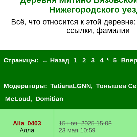
Нижегородского уез
Всё, что относится к этой деревне: факты, дела,
ссылки, фамилии
Страницы:
← Назад
1
2
3
4
*
5
Впе
Модераторы:
TatianaLGNN
,
Тонышев Се
McLoud
,
Domitian
Alla_0403
15 ноя. 2025 15:08
Алла
23 мая 10:59