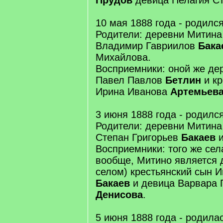
Прудов
девица Пелагия С
10 мая 1888 года - родилс
Родители: деревни Митина
Владимир Гавриилов
Бака
Михайлова.
Восприемники: оной же де
Павел Павлов
Бетлин
и кр
Ирина Иванова
Артемьев
3 июня 1888 года - родилс
Родители: деревни Митина
Степан Григорьев
Бакаев
и
Восприемники: того же села
вообще, Митино является 
селом) крестьянский сын И
Бакаев
и девица Варвара 
Денисова
.
5 июня 1888 года - родила