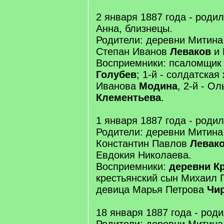
2 января 1887 года - роди
Анна, близнецы.
Родители: деревни Митина
Степан Иванов
Леваков
и 
Восприемники: псаломщик
Голубев
; 1-й - солдатска
Иванова
Модина
, 2-й - О
Клементьева
.
1 января 1887 года - роди
Родители: деревни Митина
Константин Павлов
Левако
Евдокия Николаева.
Восприемники:
деревни К
крестьянский сын Михаил 
девица Марья Петрова
Чи
18 января 1887 года - род