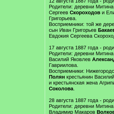
12 августа 1887 года - род
Родители: деревни Митина
Сергеев
Скороходов
и Ел
Григорьева.
Восприемники: той же дер
сын Иван Григорьев
Бакае
Евдокия Сергеева Скорохо
17 августа 1887 года - род
Родители: деревни Митина
Василий Яковлев
Алексан
Гавриилова.
Восприемники: Нижегородс
Полян
крестьянин Васили
и крестьянская жена Агри
Соколова
.
28 августа 1887 года - род
Родители: деревни Митина
Владимир Макаров
Волко