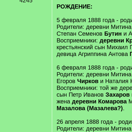
4245
РОЖДЕНИЕ:
5 февраля 1888 года - род
Родители: деревни Митина
Степан Семенов
Бутин
и А
Восприемники:
деревни К
крестьянский сын Михаил 
девица Агриппина Антова
6 февраля 1888 года - род
Родители: деревни Митина
Егоров
Чирков
и Наталия 
Восприемники: той же дер
сын Петр Иванов
Захаров
жена
деревни Комарова
М
Мазалова (Мазалева?)
.
26 апреля 1888 года - род
Родители: деревни Митина