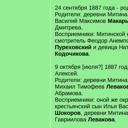
24 сентября 1887 года - р
Родители: деревни Митина
Василий Максимов
Макар
Дмитрева.
Восприемники: Митинской 
смотритель Феодор Анемп
Пуреховский
и девица На
Кодочикова
.
9 октября [июля?] 1887 год
Алексей.
Родители: деревни Митина
Михаил Тимофеев
Левако
Абрамова.
Восприемники: оной же ок
крестьянский сын Илья Ва
Шокоров
, деревни Митин
Гавриилова
Левакова
.