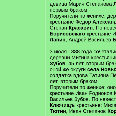
девица Мария Степанова
первым браком.
Поручители по женихе: де
крестьяне Федор
Алексан
Степан
Красавин
. По неве
Борисовскаго
крестьяне 
Лапин
, Андрей Васильев
Б
3 июля 1888 года сочетали
деревни Митина крестьяни
Зубов
, 45 лет, вторым бра
оной же округи
села Новы
солдатка вдова Татияна П
лет, вторым браком.
Поручители по женихе: он
крестьяне Иван Родионов
Васильев Зубов. По невес
Ключищъ
крестьяне: Мих
Тютин
, Иван Степанов
Ко