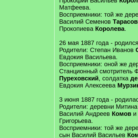
Прокофий Васильев
Корол
Матфеева.
Восприемники: той же дер
Василий Семенов
Тарасов
Прокопиева
Королева
.
26 мая 1887 года - родилс
Родители: Степан Иванов
Евдокия Васильева.
Восприемники: оной же де
Станционный смотритель 
Пуреховский
, солдатка
де
Евдокия Алексеева
Мурзи
3 июня 1887 года - родила
Родители: деревни Митина
Василий Андреев
Комов
и
Григорьева.
Восприемники: той же дер
сын Василий Васильев
Ко