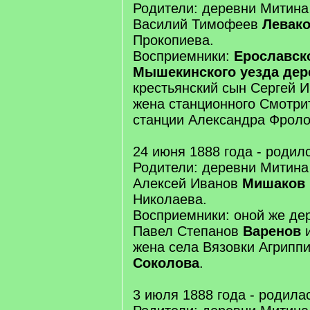
Родители: деревни Митина
Василий Тимофеев
Левак
Прокопиева.
Восприемники:
Ерославск
Мышекинского уезда де
крестьянский сын Сергей 
жена станционного Смотри
станции Александра Фрол
24 июня 1888 года - родил
Родители: деревни Митина
Алексей Иванов
Мишаков
Николаева.
Восприемники: оной же де
Павел Степанов
Варенов
и
жена села Вязовки Агрипп
Соколова
.
3 июля 1888 года - родила