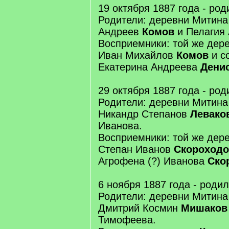
19 октября 1887 года - ро
Родители: деревни Митина
Андреев
Комов
и Пелагия 
Восприемники: той же дер
Иван Михайлов
Комов
и с
Екатерина Андреева
Дени
29 октября 1887 года - ро
Родители: деревни Митина
Никандр Степанов
Левако
Иванова.
Восприемники: той же дер
Степан Иванов
Скороходо
Агрофена (?) Иванова
Ско
6 ноября 1887 года - роди
Родители: деревни Митина
Дмитрий Космин
Мишаков
Тимофеева.