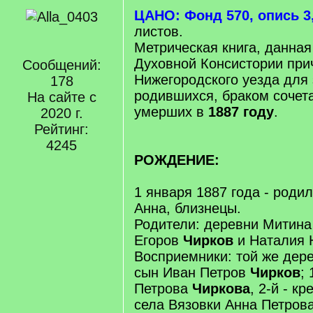
ЦАНО: Фонд 570, опись 3,
листов.
Метрическая книга, данная
Духовной Консистории при
Сообщений:
Нижегородского уезда для
178
родившихся, браком сочет
На сайте с
умерших в
1887 году
.
2020 г.
Рейтинг:
4245
РОЖДЕНИЕ:
1 января 1887 года - роди
Анна, близнецы.
Родители: деревни Митина
Егоров
Чирков
и Наталия 
Восприемники: той же дер
сын Иван Петров
Чирков
;
Петрова
Чиркова
, 2-й - к
села Вязовки Анна Петров