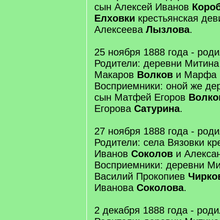
сын Алексей Иванов
Коро
Елховки
крестьянская де
Алексеева
Лызлова
.
25 ноября 1888 года - род
Родители: деревни Митин
Макаров
Волков
и Марфа 
Восприемники: оной же де
сын Матфей Егоров
Волко
Егорова
Сатурина
.
27 ноября 1888 года - род
Родители: села Вязовки кр
Иванов
Соколов
и Алекса
Восприемники: деревни Ми
Василий Прокопиев
Чирко
Иванова
Соколова
.
2 декабря 1888 года - род