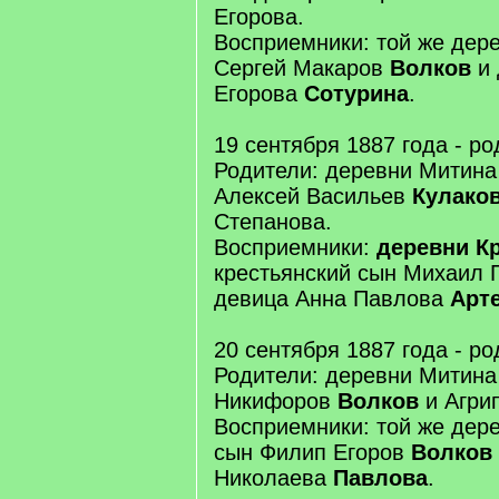
Егорова.
Восприемники: той же дер
Сергей Макаров
Волков
и 
Егорова
Сотурина
.
19 сентября 1887 года - р
Родители: деревни Митина
Алексей Васильев
Кулако
Степанова.
Восприемники:
деревни К
крестьянский сын Михаил 
девица Анна Павлова
Арт
20 сентября 1887 года - р
Родители: деревни Митина
Никифоров
Волков
и Агри
Восприемники: той же дер
сын Филип Егоров
Волков
Николаева
Павлова
.