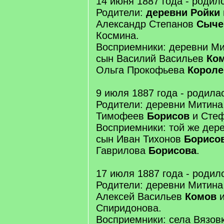
14 июня 1887 года - родил
Родители:
деревни Ройки
Александр Степанов
Сыче
Космина.
Восприемники: деревни Ми
сын Василий Васильев
Ко
Ольга Прокофьева
Короле
9 июля 1887 года - родила
Родители: деревни Митина
Тимофеев
Борисов
и Стеф
Восприемники: той же дер
сын Иван Тихонов
Борисо
Гаврилова
Борисова
.
17 июля 1887 года - родил
Родители: деревни Митина
Алексей Васильев
Комов
и
Спиридонова.
Восприемники: села Вязовк