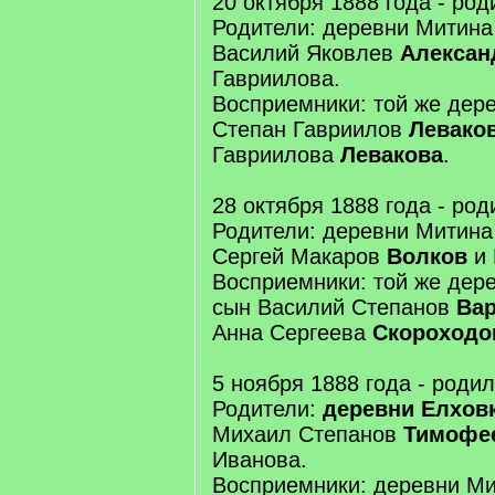
20 октября 1888 года - ро
Родители: деревни Митина
Василий Яковлев
Алексан
Гавриилова.
Восприемники: той же дер
Степан Гавриилов
Левако
Гавриилова
Левакова
.
28 октября 1888 года - ро
Родители: деревни Митина
Сергей Макаров
Волков
и 
Восприемники: той же дер
сын Василий Степанов
Ва
Анна Сергеева
Скороходо
5 ноября 1888 года - роди
Родители:
деревни Елхов
Михаил Степанов
Тимофе
Иванова.
Восприемники: деревни Ми