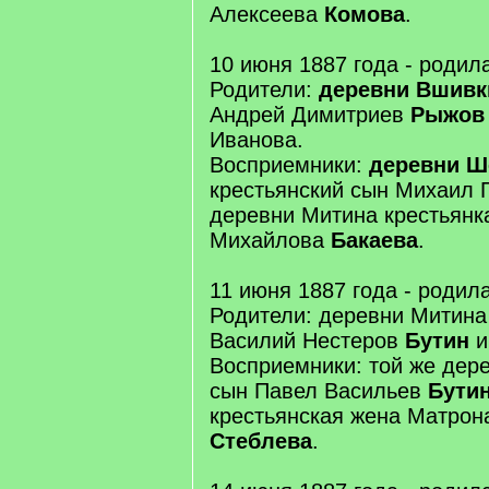
Алексеева
Комова
.
10 июня 1887 года - родил
Родители:
деревни Вшивк
Андрей Димитриев
Рыжов
Иванова.
Восприемники:
деревни 
крестьянский сын Михаил 
деревни Митина крестьянк
Михайлова
Бакаева
.
11 июня 1887 года - родил
Родители: деревни Митина
Василий Нестеров
Бутин
и
Восприемники: той же дер
сын Павел Васильев
Бути
крестьянская жена Матрон
Стеблева
.