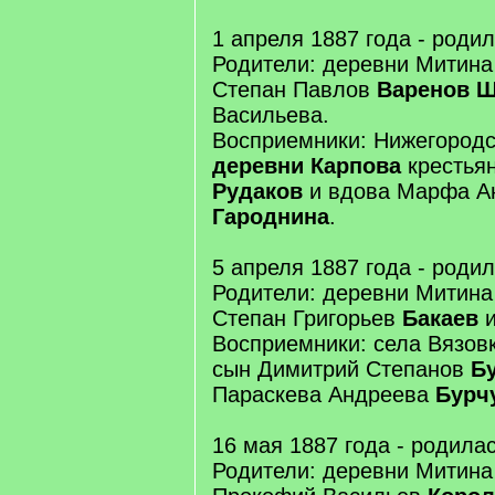
1 апреля 1887 года - роди
Родители: деревни Митина
Степан Павлов
Варенов 
Васильева.
Восприемники: Нижегородс
деревни Карпова
крестья
Рудаков
и вдова Марфа А
Гароднина
.
5 апреля 1887 года - роди
Родители: деревни Митина
Степан Григорьев
Бакаев
и
Восприемники: села Вязовк
сын Димитрий Степанов
Б
Параскева Андреева
Бурч
16 мая 1887 года - родила
Родители: деревни Митина