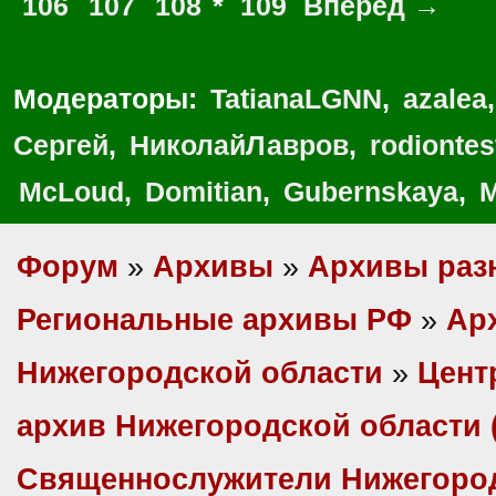
106
107
108
*
109
Вперед →
Модераторы:
TatianaLGNN
,
azalea
Сергей
,
НиколайЛавров
,
rodionte
McLoud
,
Domitian
,
Gubernskaya
,
M
Форум
»
Архивы
»
Архивы раз
Региональные архивы РФ
»
Ар
Нижегородской области
»
Цент
архив Нижегородской области
Священнослужители Нижегоро