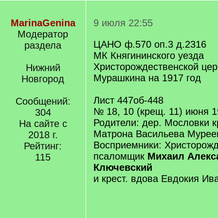
MarinaGenina
9 июля 22:55
Модератор
ЦАНО ф.570 оп.3 д.2316
раздела
МК Княгининского уезда
Христорождественской цер
Нижний
Мурашкина на 1917 год
Новгород
Лист 447об-448
Сообщений:
№ 18, 10 (крещ. 11) июня 
304
Родители: дер. Мословки к
На сайте с
Матрона Васильева Мурее
2018 г.
Восприемники: Христорожд
Рейтинг:
псаломщик
Михаил Алекс
115
Ключевский
и крест. вдова Евдокия И