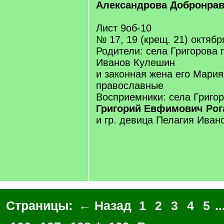
Александрова Добронра
Лист 9об-10
№ 17, 19 (крещ. 21) октяб
Родители: села Григорова
Иванов Кулешин
и законная жена его Мария
православные
Восприемники: села Григо
Григорий Евфимович Рог
и гр. девица Пелагия Иван
Страницы:
← Назад
1
2
3
4
5
..