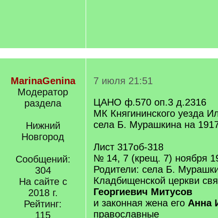
MarinaGenina
7 июля 21:51
Модератор
ЦАНО ф.570 оп.3 д.2316
раздела
МК Княгининского уезда И
села Б. Мурашкина на 1917
Нижний
Новгород
Лист 317об-318
№ 14, 7 (крещ. 7) ноября 
Сообщений:
Родители: села Б. Мурашк
304
Кладбищенской церкви св
На сайте с
Георгиевич Митусов
2018 г.
и законная жена его
Анна 
Рейтинг:
православные
115