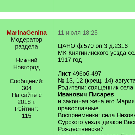
MarinaGenina
11 июля 18:25
Модератор
ЦАНО ф.570 оп.3 д.2316
раздела
МК Княгининского уезда се
1917 год
Нижний
Новгород
Лист 496об-497
№ 13, 12 (крещ. 14) август
Сообщений:
Родители: священник села
304
Иванович Писарев
На сайте с
и законная жена его Мария
2018 г.
православные
Рейтинг:
Восприемники: села Низов
115
Сурского уезда диакон Ва
Рождественский