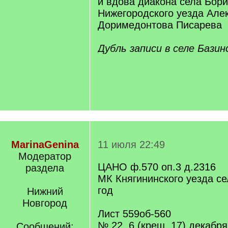
и вдова диакона села Бори
Нижегородского уезда Але
Доримедонтова Писарева
Дубль записи в селе Базин
MarinaGenina
11 июля 22:49
Модератор
ЦАНО ф.570 оп.3 д.2316
раздела
МК Княгининского уезда се
год
Нижний
Новгород
Лист 559об-560
№ 22, 6 (крещ. 17) декабр
Сообщений: