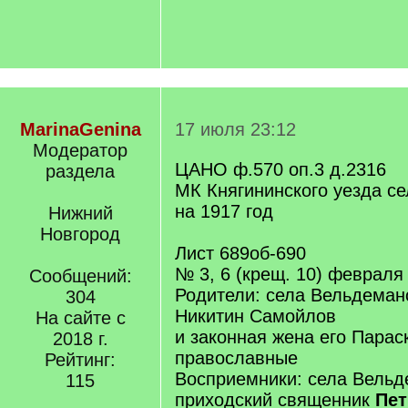
MarinaGenina
17 июля 23:12
Модератор
ЦАНО ф.570 оп.3 д.2316
раздела
МК Княгининского уезда с
на 1917 год
Нижний
Новгород
Лист 689об-690
№ 3, 6 (крещ. 10) февраля
Сообщений:
Родители: села Вельдемано
304
Никитин Самойлов
На сайте с
и законная жена его Парас
2018 г.
православные
Рейтинг:
Восприемники: села Вель
115
приходский священник
Пет