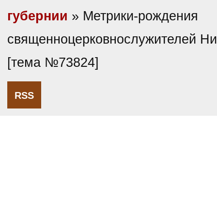
губернии
» Метрики-рождения
священноцерковнослужителей Ниж
[тема №73824]
RSS