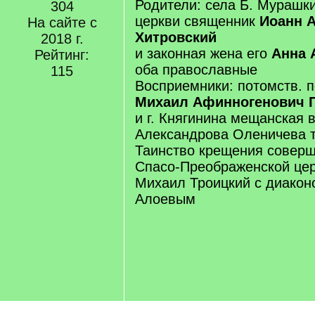
Родители: села Б. Мурашк
304
церкви священник
Иоанн 
На сайте с
Хитровский
2018 г.
и законная жена его
Анна 
Рейтинг:
оба православные
115
Восприемники: потомств. п
Михаил Афинногенович 
и г. Княгинина мещанская 
Александрова Оленичева т
Таинство крещения соверш
Спасо-Преображенской цер
Михаил Троицкий с диако
Алоевым