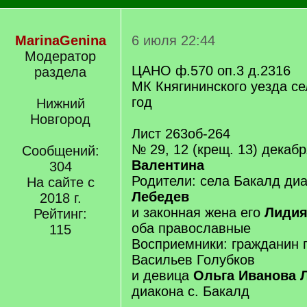
MarinaGenina
6 июля 22:44
Модератор
ЦАНО ф.570 оп.3 д.2316
раздела
МК Княгининского уезда се
год
Нижний
Новгород
Лист 263об-264
№ 29, 12 (крещ. 13) декабр
Сообщений:
Валентина
304
Родители: села Бакалд ди
На сайте с
Лебедев
2018 г.
и законная жена его
Лидия
Рейтинг:
оба православные
115
Восприемники: гражданин г
Васильев Голубков
и девица
Ольга Иванова 
диакона с. Бакалд