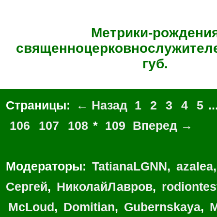
Метрики-рождени
священноцерковнослужителе
губ.
Страницы:
← Назад
1
2
3
4
5
..
106
107
108
*
109
Вперед →
Модераторы:
TatianaLGNN
,
azalea
Сергей
,
НиколайЛавров
,
rodionte
McLoud
,
Domitian
,
Gubernskaya
,
M