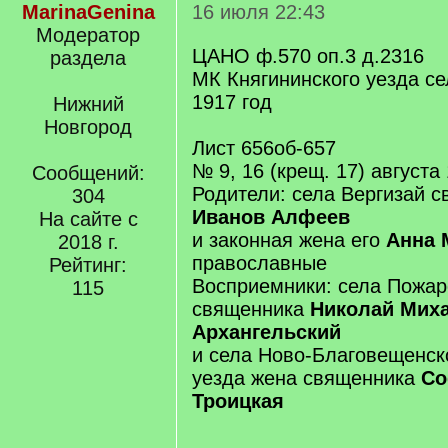
MarinaGenina
16 июля 22:43
Модератор
ЦАНО ф.570 оп.3 д.2316
раздела
МК Княгининского уезда се
1917 год
Нижний
Новгород
Лист 656об-657
№ 9, 16 (крещ. 17) августа
Сообщений:
Родители: села Вергизай 
304
Иванов Алфеев
На сайте с
и законная жена его
Анна 
2018 г.
православные
Рейтинг:
Восприемники: села Пожар
115
священника
Николай Мих
Архангельский
и села Ново-Благовещенск
уезда жена священника
Со
Троицкая