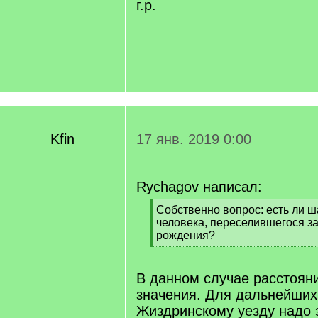
г.р.
Kfin
17 янв. 2019 0:00
Rychagov написал:
[
Собственно вопрос: есть ли ш
q
человека, переселившегося за
]
рождения?
[
/
q
В данном случае расстоян
]
значения. Для дальнейших
Жиздринскому уезду надо з