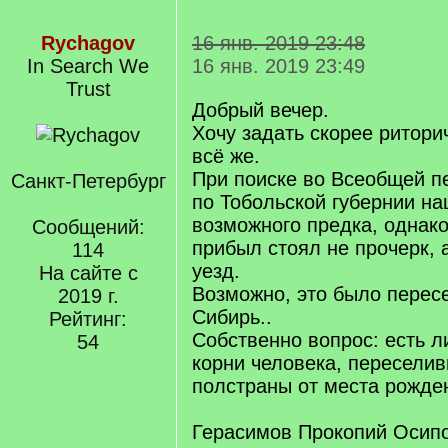
Rychagov
16 янв. 2019 23:48
In Search We
16 янв. 2019 23:49
Trust
Добрый вечер.
Хочу задать скорее ритори
всё же.
При поиске во Всеобщей п
Санкт-Петербург
по Тобольской губернии н
возможного предка, однако
Сообщений:
прибыл стоял не прочерк,
114
уезд.
На сайте с
Возможно, это было перес
2019 г.
Сибирь..
Рейтинг:
Собственно вопрос: есть л
54
корни человека, переселив
полстраны от места рожде
Герасимов Прокопий Осипо