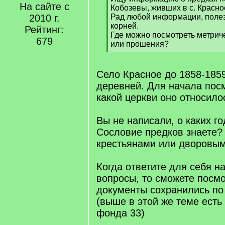
На сайте с
q
Кобозевы, живших в с. Красно
]
2010 г.
Рад любой информации, полез
корней.
Рейтинг:
Где можно посмотреть метрич
679
или прошения?
[
/
q
Село Красное до 1858-1859 
]
деревней. Для начала посм
какой церкви оно относило
Вы не написали, о каких го
Сословие предков знаете?
крестьянами или дворовы
Когда ответите для себя н
вопросы, то сможете посмо
документы сохранились по
(выше в этой же теме есть 
фонда 33)