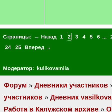
Страницы:
← Назад
1
2
3
4
5
6
...
24
25
Вперед →
Модератор:
kulikovamila
Форум
»
Дневники участников
участников
»
Дневник vasilkova
Работа в Калужском архиве
»
О