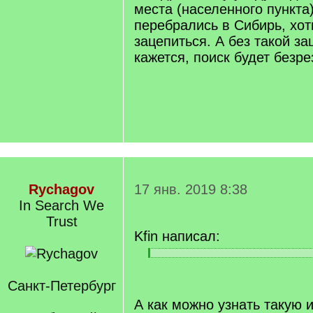
места (населенного пункта
перебрались в Сибирь, хоть
зацепиться. А без такой за
кажется, поиск будет безр
Rychagov
17 янв. 2019 8:38
In Search We
Trust
Kfin написал:
[
[
q
/
]
Санкт-Петербург
q
]
А как можно узнать такую