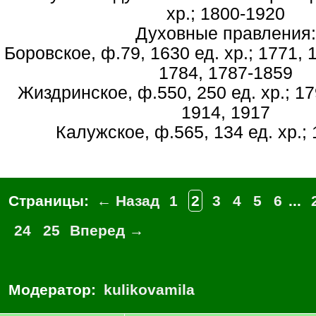
хр.; 1800-1920
Духовные правления:
Боровское, ф.79, 1630 ед. хр.; 1771, 
1784, 1787-1859
Жиздринское, ф.550, 250 ед. хр.; 17
1914, 1917
Калужское, ф.565, 134 ед. хр.;
Страницы:
← Назад
1
2
3
4
5
6
...
24
25
Вперед →
Модератор:
kulikovamila