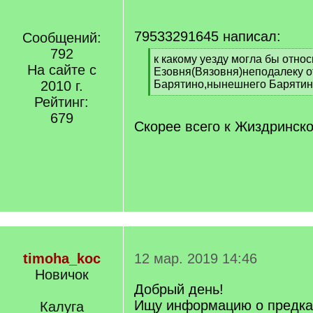
79533291645 написал:
Сообщений:
792
[
к какому уезду могла бы отно
На сайте с
q
Езовня(Вязовня)неподалеку о
]
2010 г.
Барятино,нынешнего Барятин
[
Рейтинг:
/
679
q
Скорее всего к Жиздринск
]
timoha_koc
12 мар. 2019 14:46
Новичок
Добрый день!
Ищу информацию о предка
Калуга