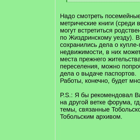
q
[
]
/
q
Надо смотреть посемейные
]
метрические книги (среди 
могут встретиться родстве
по Жиздринскому уезду). В
сохранились дела о купле
недвижимости, в них может
места прежнего жительства
переселения, можно попро
дела о выдаче паспортов.
Работы, конечно, будет мно
P.S.: Я бы рекомендовал В
на другой ветке форума, г
темы, связанные Тобольско
Тобольским архивом.