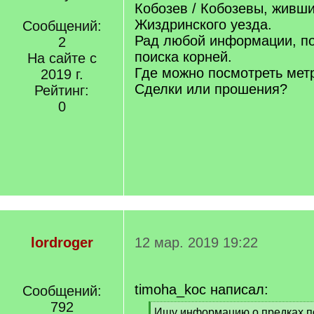
Кобозев / Кобозевы, живши
Жиздринского уезда.
Сообщений:
Рад любой информации, п
2
поиска корней.
На сайте с
Где можно посмотреть мет
2019 г.
Сделки или прошения?
Рейтинг:
0
lordroger
12 мар. 2019 19:22
timoha_koc написал:
Сообщений:
792
[
Ищу информацию о предках п