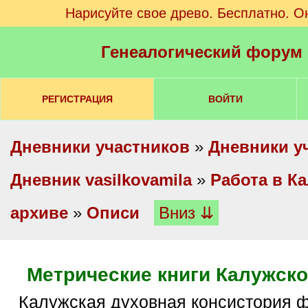
Нарисуйте свое древо. Бесплатно. О
Генеалогический форум
РЕГИСТРАЦИЯ
ВОЙТИ
Дневники участников
»
Дневники у
Дневник vasilkovamila
»
Работа в К
архиве
»
Описи
Вниз ⇊
Метрические книги Калужско
Калужская духовная консистория ф.33, 10197 ед.