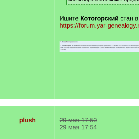
q
[
]
/
q
Ишите
Котогорский
стан в
]
https://forum.yar-genealogy.
plush
29 мая 17:50
29 мая 17:54