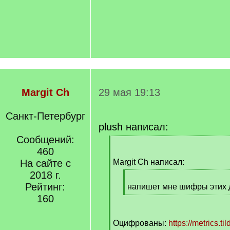
Margit Ch
29 мая 19:13
Санкт-Петербург
plush написал:
Сообщений:
[
460
q
]
На сайте с
Margit Ch написал:
2018 г.
[
Рейтинг:
q
напишет мне шифры этих 
]
[
160
/
q
Оцифрованы:
https://metrics.t
]