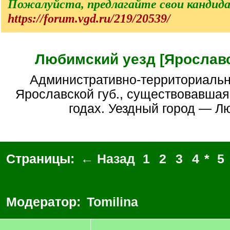
Пожалуйста, предлагайте свои кандид
https://forum.vgd.ru/219/20539/
Любимский уезд [Ярославс
Административно-территориальная единица
Ярославской губ., существовавша
годах. Уездный город — Л
Страницы:
← Назад
1
2
3
4
*
5
Модератор:
Tomilina