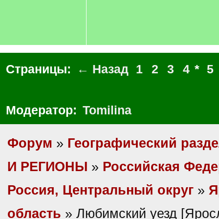
Страницы:
← Назад
1
2
3
4
*
5
Модератор:
Tomilina
Форум
»
Географический разд
И РЕГИОНЫ
»
Российская Фед
Россия, Центральный округ
»
Я
область
» Любимский уезд [Яросл