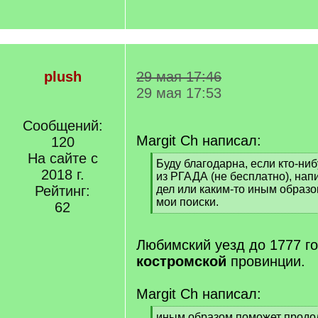
plush
29 мая 17:46
29 мая 17:53
Сообщений:
Margit Ch написал:
120
На сайте с
[
Буду благодарна, если кто-ни
2018 г.
q
из РГАДА (не бесплатно), на
]
Рейтинг:
дел или каким-то иным образ
мои поиски.
62
[
/
q
Любимский уезд до 1777 го
]
костромской
провинции.
Margit Ch написал:
[
иным образом поможет продол