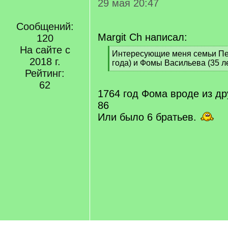
29 мая 20:47
Сообщений:
Margit Ch написал:
120
На сайте с
[
Интересующие меня семьи Пе
2018 г.
q
года) и Фомы Васильева (35 л
]
Рейтинг:
[
/
62
q
1764 год Фома вроде из д
]
86
Или было 6 братьев.