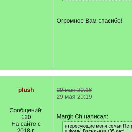
[
/
q
]
Огромное Вам спасибо!
plush
29 мая 20:16
29 мая 20:19
Сообщений:
Margit Ch написал:
120
На сайте с
[
нтересующие меня семьи Петр
2018 г.
q
и Фомы Васильева (35 лет)