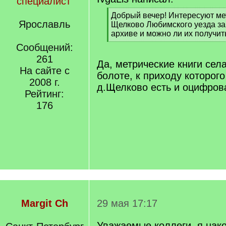
специалист
[
Добрый вечер! Интересуют ме
Ярославль
q
Щелково Любимского уезда за 1
]
архиве и можно ли их получит
[
Сообщений:
/
261
q
Да, метрические книги сел
На сайте с
]
болоте, к приходу которог
2008 г.
д.Щелково есть и оцифров
Рейтинг:
176
Margit Ch
29 мая 17:17
Уважаемые коллеги, я нак