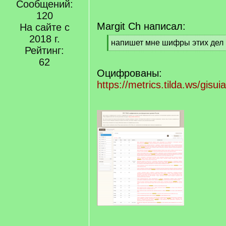
Сообщений:
120
Margit Ch написал:
На сайте с
2018 г.
[
напишет мне шифры этих дел
Рейтинг:
q
[
]
62
/
q
Оцифрованы:
]
https://metrics.tilda.ws/gisu