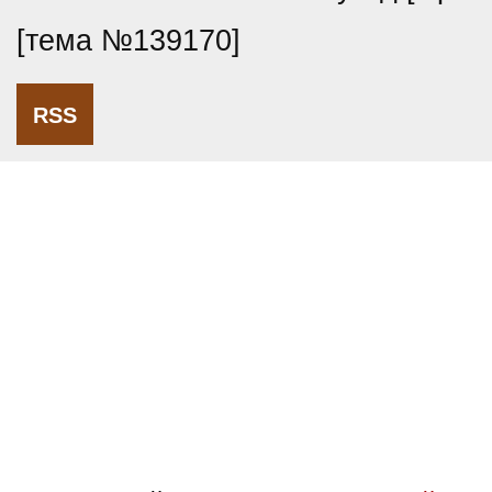
[тема №139170]
RSS