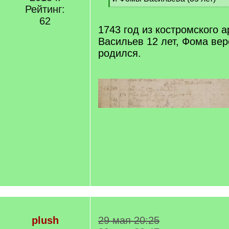
]
Рейтинг:
[
/
62
q
1743 год из костромского а
]
Васильев 12 лет, Фома ве
родился.
plush
29 мая 20:25