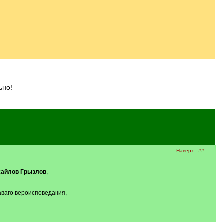
ьно!
Наверх
##
хайлов Грызлов
,
аваго вероисповедания,