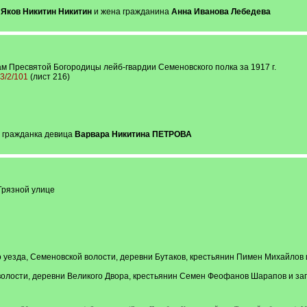
н
Яков Никитин Никитин
и жена гражданина
Анна Иванова Лебедева
м Пресвятой Богородицы лейб-гвардии Семеновского полка за 1917 г.
13/2/101
(лист 216)
гражданка девица
Варвара Никитина ПЕТРОВА
Грязной улице
о уезда, Семеновской волости, деревни Бутаков, крестьянин Пимен Михайлов 
 волости, деревни Великого Двора, крестьянин Семен Феофанов Шарапов и з