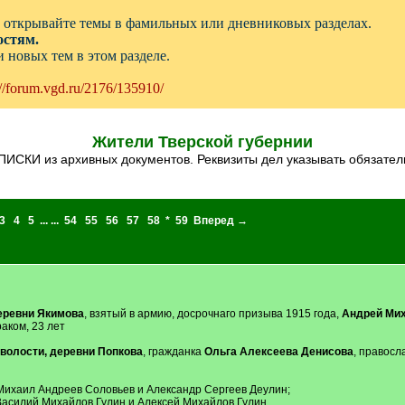
открывайте темы в фамильных или дневниковых разделах.
остям.
 новых тем в этом разделе.
://forum.vgd.ru/2176/135910/
Жители Тверской губернии
ПИСКИ из архивных документов. Реквизиты дел указывать обязател
3
4
5
... ...
54
55
56
57
58
*
59
Вперед →
еревни Якимова
, взятый в армию, досрочнаго призыва 1915 года,
Андрей Ми
аком, 23 лет
 волости, деревни Попкова
, гражданка
Ольга Алексеева Денисова
, правосл
Михаил Андреев Соловьев и Александр Сергеев Деулин;
 Василий Михайлов Гулин и Алексей Михайлов Гулин