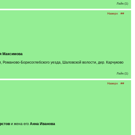
Лайк (1)
Наверх
##
я Максимова
 Романово-Борисоглебского уезда, Шаловской волости, дер. Карчуково
Лайк (1)
Наверх
##
рстов
и жена его
Анна Иванова