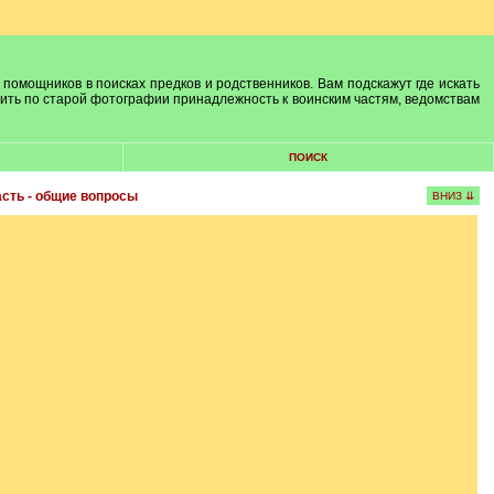
 помощников в поисках предков и родственников. Вам подскажут где искать
лить по старой фотографии принадлежность к воинским частям, ведомствам
ПОИСК
сть - общие вопросы
ВНИЗ ⇊