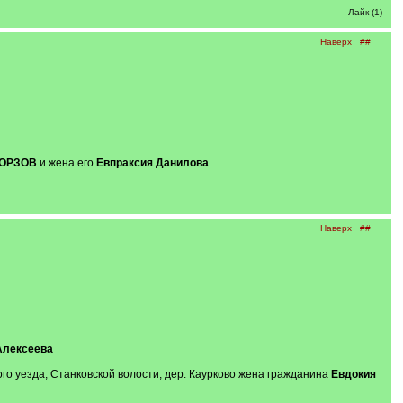
Лайк (1)
Наверх
##
БОРЗОВ
и жена его
Евпраксия Данилова
Наверх
##
Алексеева
го уезда, Станковской волости, дер. Каурково жена гражданина
Евдокия