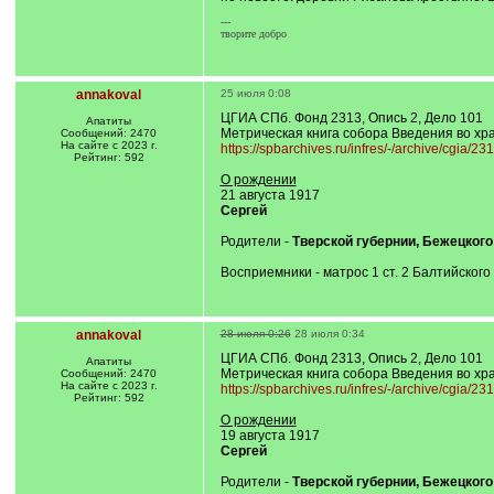
---
творите добро
annakoval
25 июля 0:08
ЦГИА СПб. Фонд 2313, Опись 2, Дело 101
Апатиты
Метрическая книга собора Введения во хра
Сообщений: 2470
На сайте с 2023 г.
https://spbarchives.ru/infres/-/archive/cgia/23
Рейтинг: 592
О рождении
21 августа 1917
Сергей
Родители -
Тверской губернии, Бежецкого
Восприемники - матрос 1 ст. 2 Балтийског
annakoval
28 июля 0:26
28 июля 0:34
ЦГИА СПб. Фонд 2313, Опись 2, Дело 101
Апатиты
Метрическая книга собора Введения во хра
Сообщений: 2470
На сайте с 2023 г.
https://spbarchives.ru/infres/-/archive/cgia/23
Рейтинг: 592
О рождении
19 августа 1917
Сергей
Родители -
Тверской губернии, Бежецкого