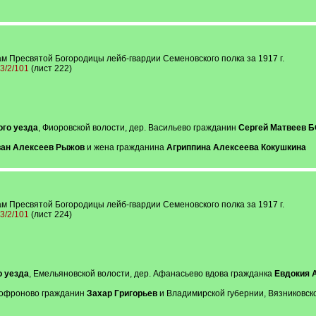
м Пресвятой Богородицы лейб-гвардии Семеновского полка за 1917 г.
13/2/101
(лист 222)
ого уезда
, Фиоровской волости, дер. Васильево гражданин
Сергей Матвеев 
ан Алексеев Рыжов
и жена гражданина
Агриппина Алексеева Кокушкина
м Пресвятой Богородицы лейб-гвардии Семеновского полка за 1917 г.
13/2/101
(лист 224)
о уезда
, Емельяновской волости, дер. Афанасьево вдова гражданка
Евдокия 
 Софроново гражданин
Захар Григорьев
и Владимирской губернии, Вязниковско