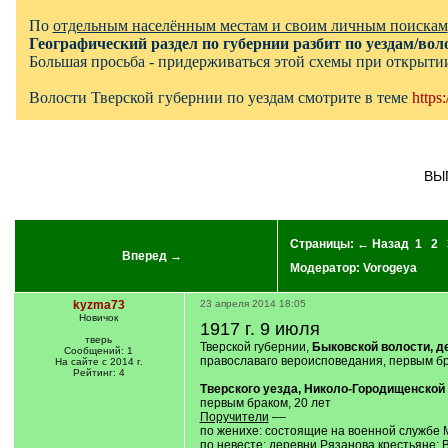
По
отдельным населённым местам и своим личным поискам
Географический раздел по губернии разбит по уездам/вол
Большая просьба - придерживаться этой схемы при открытии
Волости Тверской губернии по уездам смотрите в теме
https
ВЫ
Страницы:
← Назад
1
2
Вперед →
Модератор:
Vorogeya
kyzma73
23 апреля 2014 18:05
Новичок
1917 г. 9 июля
тверь
Тверской губернии,
Быковской волости, д
Сообщений: 1
православаго вероисповедания, первым бр
На сайте с 2014 г.
Рейтинг: 4
Тверского уезда, Николо-Городищенской
первым браком, 20 лет
Поручители
––
по женихе: состоящие на военной службе 
по невесте: деревни Рязанова крестьяне: