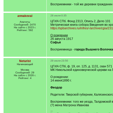
Восприемники - той же деревни граждани
annakoval
28 июля 0:35
ЦГИА СПб. Фонд 2313, Опись 2, Дело 101
Апатиты
Метрическая книга собора Введения во хра
Сообщений: 2470
На сайте с 2023 г.
https://spbarchives.ru/infres/-/archive/cgia/23
Рейтинг: 592
О рождении
26 августа 1917
Софья
Восприемница -
города Вышнего Волочка
Neturist
29 июля 23:50
Начинающий
ЦГИА СПб, ф. 19, оп. 125, д. 1131, скан 571
МК Никольской единоверческой церкви на 
Москва
Сообщений: 29
На сайте с 2026 г.
О рождении:
Рейтинг: 4
14 июня1890 г.
Феодор
Родители: Тверской губернии, Калязинског
Воспреемники: того же уезда, Талдомской
(?) жена Матрона Иванова
---