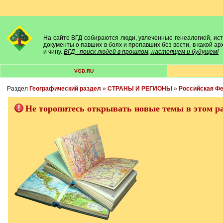
На сайте ВГД собираются люди, увлеченные генеалогией, исто
документы о павших в боях и пропавших без вести, в какой а
и чину.
ВГД - поиск людей в прошлом, настоящем и будущем!
VGD.RU
Раздел
Географический раздел
»
СТРАНЫ И РЕГИОНЫ
»
Российская Ф
Не торопитесь открывать новые темы в этом ра