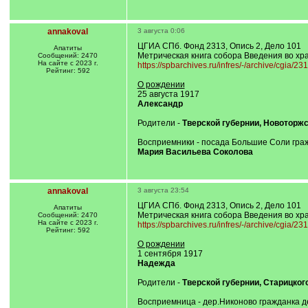
annakoval
3 августа 0:06
ЦГИА СПб. Фонд 2313, Опись 2, Дело 101
Апатиты
Метрическая книга собора Введения во хра
Сообщений: 2470
На сайте с 2023 г.
https://spbarchives.ru/infres/-/archive/cgia/23
Рейтинг: 592
О рождении
25 августа 1917
Александр
Родители -
Тверской губернии, Новоторжс
Восприемники - посада Большие Соли гр
Мария Васильева Соколова
annakoval
3 августа 23:54
ЦГИА СПб. Фонд 2313, Опись 2, Дело 101
Апатиты
Метрическая книга собора Введения во хра
Сообщений: 2470
На сайте с 2023 г.
https://spbarchives.ru/infres/-/archive/cgia/23
Рейтинг: 592
О рождении
1 сентября 1917
Надежда
Родители -
Тверской губернии, Старицкого
Восприемница - дер.Никоново гражданка 