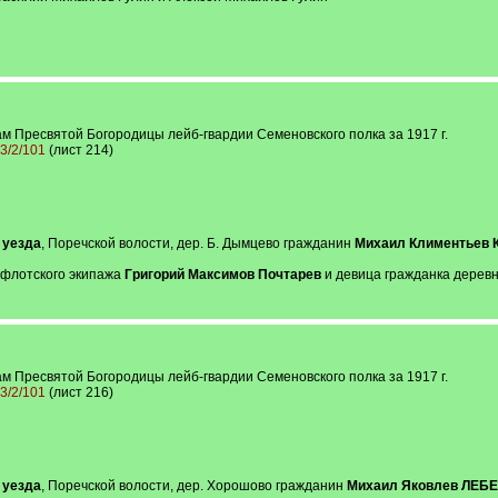
м Пресвятой Богородицы лейб-гвардии Семеновского полка за 1917 г.
13/2/101
(лист 214)
 уезда
, Поречской волости, дер. Б. Дымцево гражданин
Михаил Климентьев
о флотского экипажа
Григорий Максимов Почтарев
и девица гражданка дерев
м Пресвятой Богородицы лейб-гвардии Семеновского полка за 1917 г.
13/2/101
(лист 216)
 уезда
, Поречской волости, дер. Хорошово гражданин
Михаил Яковлев ЛЕБ