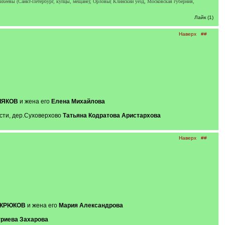
ихеевы (Санкт-Петербург, купцы, мещане); Орловы( Клинский уезд, Московская губерния,
Лайк (1)
Наверх
##
ЛЯКОВ
и жена его
Елена Михайлова
ости, дер.Суховерхово
Татьяна Кодратова Аристархова
Наверх
##
в КРЮКОВ
и жена его
Мария Александрова
риева Захарова