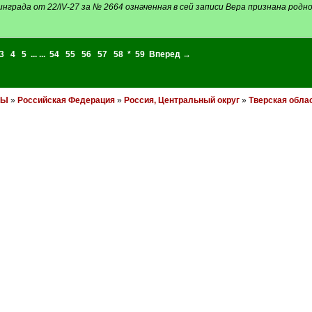
инграда от 22/IV-27 за № 2664 означенная в сей записи Вера признана родн
3
4
5
... ...
54
55
56
57
58
*
59
Вперед →
НЫ
»
Российская Федерация
»
Россия, Центральный округ
»
Тверская обла