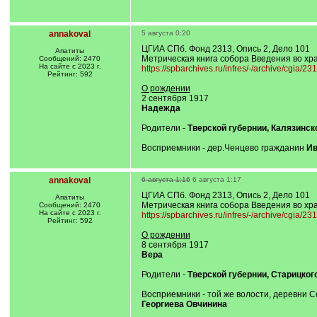
annakoval
5 августа 0:20
ЦГИА СПб. Фонд 2313, Опись 2, Дело 101
Апатиты
Метрическая книга собора Введения во хра
Сообщений: 2470
На сайте с 2023 г.
https://spbarchives.ru/infres/-/archive/cgia/23
Рейтинг: 592
О рождении
2 сентября 1917
Надежда
Родители -
Тверской губернии, Калязинск
Восприемники - дер.Ченцево гражданин
Ив
annakoval
6 августа 1:16
6 августа 1:17
ЦГИА СПб. Фонд 2313, Опись 2, Дело 101
Апатиты
Метрическая книга собора Введения во хра
Сообщений: 2470
На сайте с 2023 г.
https://spbarchives.ru/infres/-/archive/cgia/23
Рейтинг: 592
О рождении
8 сентября 1917
Вера
Родители -
Тверской губернии, Старицког
Восприемники - той же волости, деревни
Георгиева Овчинина