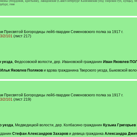
мовы (Мордовия, крестьяне), Завидонские (Санкт-Петербург Калязинский уезд Тверской губ, купцы), М
рбург, гене
м Пресвятой Богородицы лейб-гвардии Семеновского полка за 1917 г.
13/2/101
(лист 217)
о уезда
, Федосовской волости, дер. Ивановской гражданин
Иван Яковлев ПО
н
Илья Яковлев Поляков
и вдова гражданина Тверского уезда, Быковской вол
м Пресвятой Богородицы лейб-гвардии Семеновского полка за 1917 г.
13/2/101
(лист 219)
о уезда
, Медведицкой волости, дер. Колбасино гражданин
Кузьма Григорье
ажданин
Стефан Александров Захаров
и девица гражданка
Александра Дмит