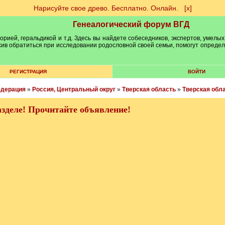
Нарисуйте свое древо. Бесплатно. Онлайн.
[х]
Генеалогический форум ВГД
рией, геральдикой и т.д. Здесь вы найдете собеседников, экспертов, умелых
рхив обратиться при исследовании родословной своей семьи, помогут опреде
РЕГИСТРАЦИЯ
ВОЙТИ
едерация
»
Россия, Центральный округ
»
Тверская область
»
Тверская обла
зделе! Прочитайте объявление!