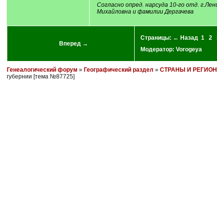
Согласно опред. нарсуда 10-го отд. г.Лен
Михайловна и фамилии Дергачева
Страницы:
← Назад
1
2
Вперед →
Модератор:
Vorogeya
Генеалогический форум
»
Географический раздел
»
СТРАНЫ И РЕГИО
губернии [тема №87725]