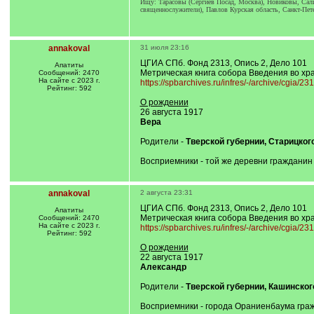
Ищу: Тарасовы (Сергиев Посад, Москва), Новиковы, Сали
священнослужители), Павлов Курская область, Санкт-Пете
annakoval
31 июля 23:16
ЦГИА СПб. Фонд 2313, Опись 2, Дело 101
Апатиты
Метрическая книга собора Введения во хра
Сообщений: 2470
На сайте с 2023 г.
https://spbarchives.ru/infres/-/archive/cgia/23
Рейтинг: 592
О рождении
26 августа 1917
Вера
Родители -
Тверской губернии, Старицког
Восприемники - той же деревни граждани
annakoval
2 августа 23:31
ЦГИА СПб. Фонд 2313, Опись 2, Дело 101
Апатиты
Метрическая книга собора Введения во хра
Сообщений: 2470
На сайте с 2023 г.
https://spbarchives.ru/infres/-/archive/cgia/23
Рейтинг: 592
О рождении
22 августа 1917
Александр
Родители -
Тверской губернии, Кашинског
Восприемники - города Ораниенбаума гр