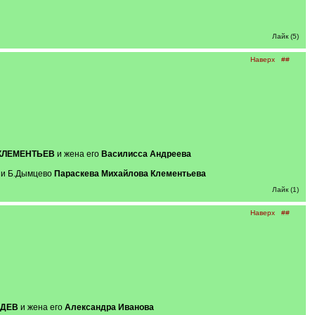
Лайк (5)
Наверх
##
 КЛЕМЕНТЬЕВ
и жена его
Василисса Андреева
ни Б.Дымцево
Параскева Михайлова Клементьева
Лайк (1)
Наверх
##
ЕДЕВ
и жена его
Александра Иванова