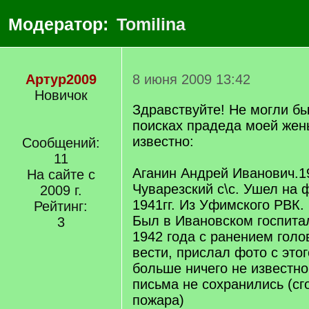
Модератор:
Tomilina
Артур2009
8 июня 2009 13:42
Новичок
Здравствуйте! Не могли б
поисках прадеда моей жены
известно:
Сообщений:
11
Аганин Андрей Иванович.19
На сайте с
Чуварезский с\с. Ушел на 
2009 г.
1941гг. Из Уфимского РВК.
Рейтинг:
Был в Ивановском госпита
3
1942 года с ранением голо
вести, прислал фото с этог
больше ничего не известн
письма не сохранились (сг
пожара)