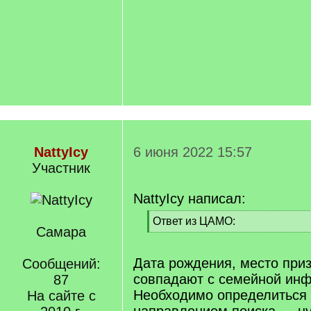
NattyIcy
6 июня 2022 15:57
Участник
NattyIcy написал:
[
Ответ из ЦАМО:
Самара
q
[
]
/
q
Дата рождения, место при
Сообщений:
]
совпадают с семейной ин
87
Необходимо определиться
На сайте с