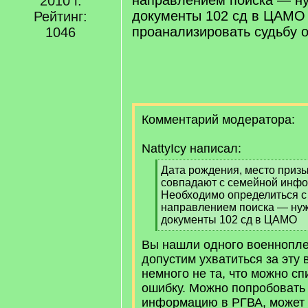
направлением поиска — н
2010 г.
документы 102 сд в ЦАМО
Рейтинг:
проанализировать судьбу 
1046
Комментарий модератора:
NattyIcy написал:
[
Дата рождения, место приз
q
совпадают с семейной инф
]
Необходимо определиться 
направлением поиска — ну
документы 102 сд в ЦАМО
[
Вы нашли одного военнопл
/
q
допустим ухватиться за эту 
]
немного не та, что можно сп
ошибку. Можно попробовать
информацию в РГВА, может 