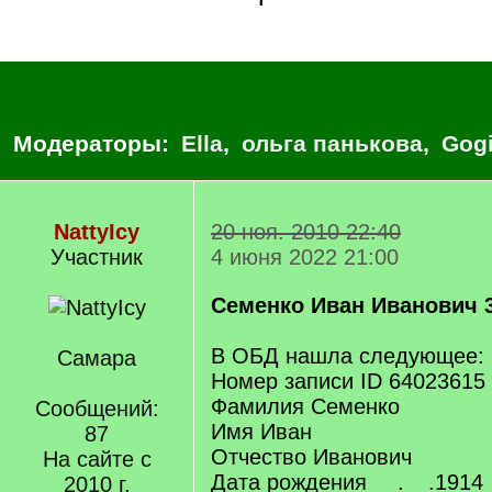
Модераторы:
Ella
,
ольга панькова
,
Gog
NattyIcy
20 ноя. 2010 22:40
Участник
4 июня 2022 21:00
Семенко Иван Иванович 3
В ОБД нашла следующее:
Самара
Номер записи ID 64023615
Фамилия Семенко
Сообщений:
Имя Иван
87
Отчество Иванович
На сайте с
Дата рождения __.__.1914
2010 г.