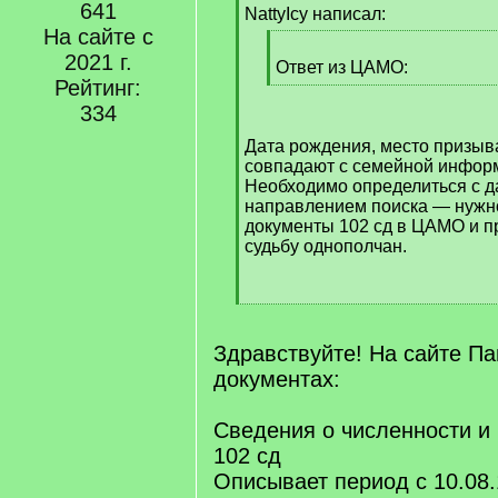
641
q
NattyIcy написал:
]
На сайте с
[
2021 г.
q
Ответ из ЦАМО:
Рейтинг:
]
[
/
334
q
Дата рождения, место призыв
]
совпадают с семейной инфор
Необходимо определиться с 
направлением поиска — нужн
документы 102 сд в ЦАМО и п
судьбу однополчан.
[
/
q
Здравствуйте! На сайте П
]
документах:
Сведения о численности и
102 сд
Описывает период с 10.08.