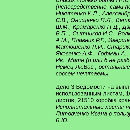
Список только роты ППС
(непосредственно, сами п
Никитенко К.Л., Александр
С.В., Онищенко П.Л., Вет
Ш.М., Крамаренко П.Д., Дз
В.П. , Сытников И.С., Волк
А.М., Плавник Р.Г., Иверше
Матюшенко Л.И., Стариков
Яковенко А.Ф., Гофман А.
Ив., Матн (п или б не разб
Немец Як.Вас., остальны
совсем нечитаемы.
Дело 3 Ведомости на выпл
использованным листам, 10
листов, 21510 коробка хра
Исполнительные листы н
Литовченко Ивана в польз
Б.Ю.