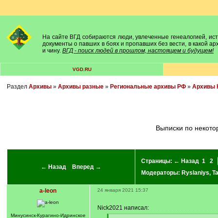
На сайте ВГД собираются люди, увлеченные генеалогией, исто
документы о павших в боях и пропавших без вести, в какой а
и чину.
ВГД - поиск людей в прошлом, настоящем и будущем!
VGD.RU
Раздел
Архивы
»
Архивы разные
»
Региональные архивы РФ
»
Архивы 
Выписки по некот
Страницы:
← Назад
1
2
← Назад
Вперед →
Модераторы:
Ryslaniys
,
T
a-leon
24 января 2021 15:37
Nick2021 написал:
Минусинск-Курагино-Идринское