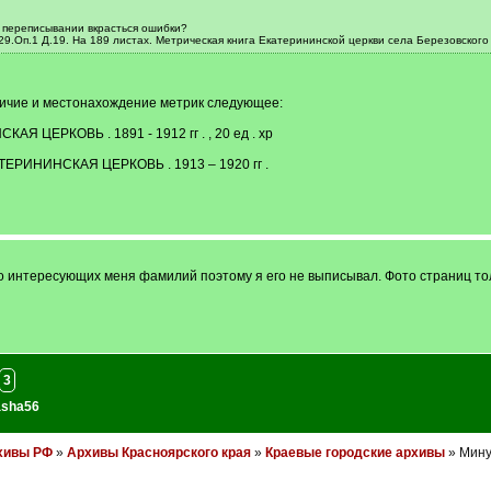
и переписывании вкрасться ошибки?
9.Оп.1 Д.19. На 189 листах. Метрическая книга Екатерининской церкви села Березовского 191
личие и местонахождение метрик следующее:
 ЦЕРКОВЬ . 1891 - 1912 гг . , 20 ед . хр
ТЕРИНИНСКАЯ ЦЕРКОВЬ . 1913 – 1920 гг .
ло интересующих меня фамилий поэтому я его не выписывал. Фото страниц т
3
asha56
хивы РФ
»
Архивы Красноярского края
»
Краевые городские архивы
» Мину