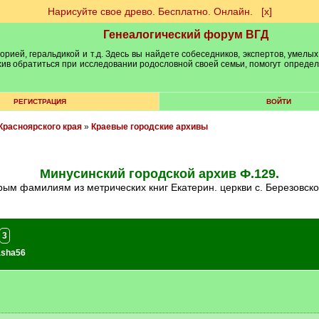
Нарисуйте свое древо. Бесплатно. Онлайн.
[х]
Генеалогический форум ВГД
рией, геральдикой и т.д. Здесь вы найдете собеседников, экспертов, умелых
рхив обратиться при исследовании родословной своей семьи, помогут опреде
РЕГИСТРАЦИЯ
ВОЙТИ
Красноярского края
»
Краевые городские архивы
Минусинский городской архив Ф.129.
орым фамилиям из метрических книг Екатерин. церкви с. Березовско
3
asha56