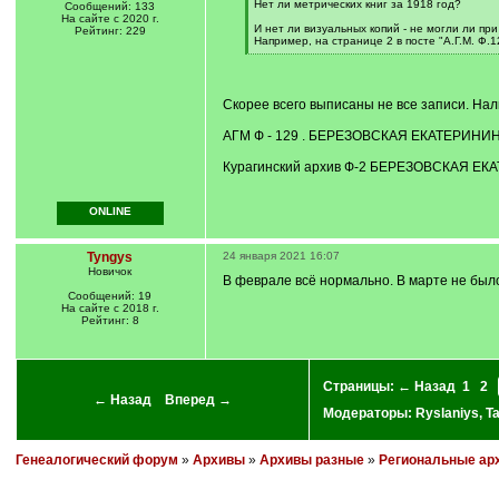
[
Нет ли метрических книг за 1918 год?
Сообщений: 133
q
На сайте с 2020 г.
]
И нет ли визуальных копий - не могли ли пр
Рейтинг: 229
Например, на странице 2 в посте "А.Г.М. Ф.12
[
/
q
]
Скорее всего выписаны не все записи. На
АГМ Ф - 129 . БЕРЕЗОВСКАЯ ЕКАТЕРИНИНСКАЯ
Курагинский архив Ф-2 БЕРЕЗОВСКАЯ ЕКА
ONLINE
Tyngys
24 января 2021 16:07
Новичок
В феврале всё нормально. В марте не бы
Сообщений: 19
На сайте с 2018 г.
Рейтинг: 8
Страницы:
← Назад
1
2
← Назад
Вперед →
Модераторы:
Ryslaniys
,
T
Генеалогический форум
»
Архивы
»
Архивы разные
»
Региональные ар