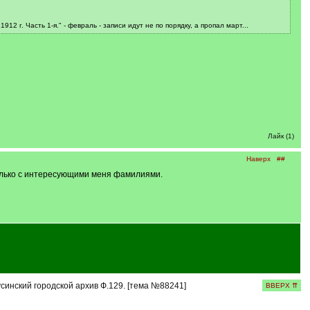
2 г. Часть 1-я." - февраль - записи идут не по порядку, а пропал март...
Лайк (1)
Наверх
##
олько с интересующими меня фамилиями.
синский городской архив Ф.129. [тема №88241]
ВВЕРХ ⇈