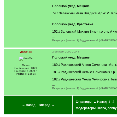
Полоцкий уезд. Мещане.
74 // Заленский Иван Владисл. // р.-к. // На
Полоцкий уезд. Крестьяне.
152 // Заленский Михаил Викент. // р.-к. // К
---
Интересуют фамилии: 1) Рад(дз)ишевский (=RADZISZEWSKI)
Jan=Ян
2 октября 2009 20:44
Полоцкий уезд. Мещане.
180 // Радишевский Антон Семенович // р.-к. 
Минск
Сообщений: 1829
На сайте с 2009 г.
181 // Радишевский Феликс Семенович // р.-к. 
Рейтинг: 13634
182 // Радишевская Фекла Феликсовна, быв. Т
---
Интересуют фамилии: 1) Рад(дз)ишевский (=RADZISZEWSKI)
Страницы:
← Назад
1
2
← Назад
Вперед →
Модераторы:
liliana
,
dobby