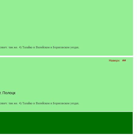
вич: там же. 4) Талайко в Вилейском и Борисовском уездах.
Наверх
##
г. Полоцк
вич: там же. 4) Талайко в Вилейском и Борисовском уездах.