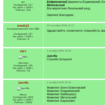
Ендржеевский
(варианты Енджеевский, Енд
BY
Сообщений: 217
Метельский
На сайте с 2009 г.
Все вероятнее Лепельский уезд.
Рейтинг: 244
Заренее благодарю.
kristi123
30 сентября 2009 15:17
Ассоциированный член РДС
Здравствуйте, посмотрите, пожалуйста, ф
Сообщений: 157
На сайте с 2009 г.
Рейтинг: 8
zaj-v
1 октября 2009 16:59
Jan=Ян
Спасибо большое!
г.Витебск
Сообщений: 195
На сайте с 2009 г.
Рейтинг: 33
Jan=Ян
1 октября 2009 20:35
Фамилия: Бонч-Осмоловский
Фамилия: Ендржиевский
Фамилия: Камбици(ы)
Минск
Сообщений: 1829
Фамилия: Метельский
На сайте с 2009 г.
Фамилия: Баранович
Рейтинг: 13634