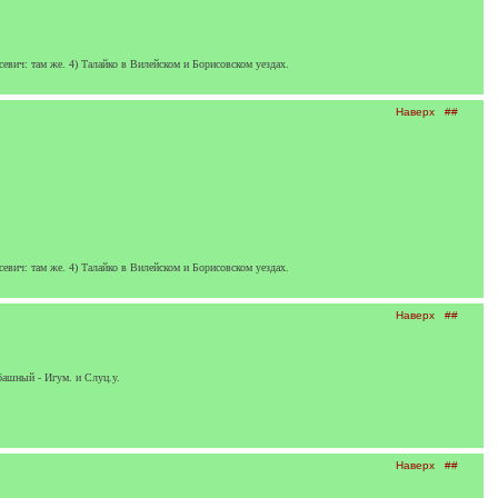
вич: там же. 4) Талайко в Вилейском и Борисовском уездах.
Наверх
##
вич: там же. 4) Талайко в Вилейском и Борисовском уездах.
Наверх
##
ашный - Игум. и Слуц.у.
Наверх
##