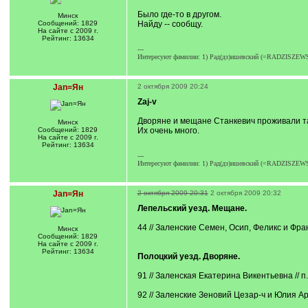
Было где-то в другом.
Минск
Сообщений: 1829
Найду -- сообщу.
На сайте с 2009 г.
Рейтинг: 13634
---
Интересуют фамилии: 1) Рад(дз)ишевский (=RADZISZEWSKI)
Jan=Ян
2 октября 2009 20:24
Zaj-v
Дворяне и мещане Станкевич проживали та
Минск
Сообщений: 1829
Их очень много.
На сайте с 2009 г.
Рейтинг: 13634
---
Интересуют фамилии: 1) Рад(дз)ишевский (=RADZISZEWSKI)
Jan=Ян
2 октября 2009 20:31
2 октября 2009 20:32
Лепельский уезд. Мещане.
44 // Заленские Семен, Осип, Феликс и Франц 
Минск
Сообщений: 1829
На сайте с 2009 г.
Рейтинг: 13634
Полоцкий уезд. Дворяне.
91 // Заленская Екатерина Викентьевна // п. 
92 // Заленские Зеновий Цезар-ч и Юлия Арка