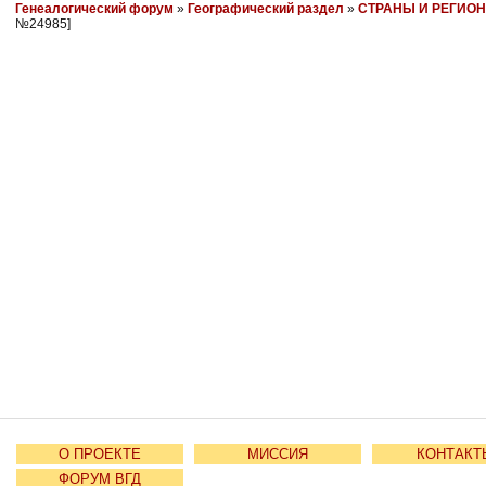
Генеалогический форум
»
Географический раздел
»
СТРАНЫ И РЕГИО
№24985]
О ПРОЕКТЕ
МИССИЯ
КОНТАКТ
ФОРУМ ВГД