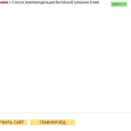
рниям
» Список землевладельцев Витебской губернии [тема
ВВЕРХ ⇈
РЖАТЬ САЙТ
ГЛАВНАЯ ВГД