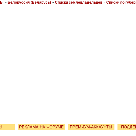
НЫ
»
Белоруссия (Беларусь)
»
Списки землевладельцев
»
Списки по губе
Ы
РЕКЛАМА НА ФОРУМЕ
ПРЕМИУМ-АККАУНТЫ
ПОДДЕ