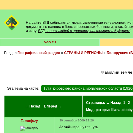
На сайте ВГД собираются люди, увлеченные генеалогией, исто
документы о павших в боях и пропавших без вести, в какой а
и чину.
ВГД - поиск людей в прошлом, настоящем и будущем!
VGD.RU
Раздел
Географический раздел
»
СТРАНЫ И РЕГИОНЫ
»
Белоруссия (Б
Фамилии земле
Эта тема на карте:
Гута, кировского района, могилевской области (1920
Страницы:
← Назад
1
2
← Назад
Вперед →
Модераторы:
liliana
,
dobby
Tamtejszy
30 сентября 2009 12:26
Jan=Ян
прошу глянуть