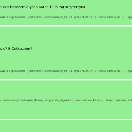
цев Витебской губернии за 1905 год отсутствуют.
: в Борисовском, Дисненском и Лепельском уездах, 2) Гауль (=GAUL): В Свенцянском уезде. 3). Тарасе
было? В Себежском?
: в Борисовском, Дисненском и Лепельском уездах, 2) Гауль (=GAUL): В Свенцянском уезде. 3). Тарасе
,Бакиновский,Глембоцкий,Довнар,Загоровский,Адамович,Лиходзиевский,Окулич,Пликус, Наркевич, Руб