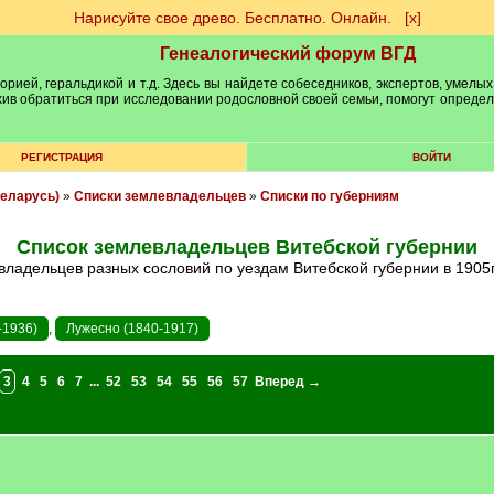
Нарисуйте свое древо. Бесплатно. Онлайн.
[х]
Генеалогический форум ВГД
рией, геральдикой и т.д. Здесь вы найдете собеседников, экспертов, умелых
рхив обратиться при исследовании родословной своей семьи, помогут опреде
РЕГИСТРАЦИЯ
ВОЙТИ
еларусь)
»
Списки землевладельцев
»
Списки по губерниям
Список землевладельцев Витебской губернии
владельцев разных сословий по уездам Витебской губернии в 1905г.
-1936)
,
Лужесно (1840-1917)
3
4
5
6
7
...
52
53
54
55
56
57
Вперед →