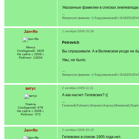
Указанные фамилии в списках землевладель
---
Интересуют фамилии: 1) Рад(дз)ишевский (=RADZISZEWSKI)
Jan=Ян
1 октября 2009 20:36
Petrovich
Минск
Сообщений: 1829
Вы спрашивали: А в Велижском уезде не 
На сайте с 2009 г.
Рейтинг: 13634
Увы, не было.
---
Интересуют фамилии: 1) Рад(дз)ишевский (=RADZISZEWSKI)
витус
2 октября 2009 11:11
А как насчет Гилевских? ((
---
Гомель
Гилевский,Рубкевич,Петрович,Корзун,Шиманский,Пуцято
Сообщений: 678
На сайте с 2008 г.
Рейтинг: 573
Jan=Ян
2 октября 2009 20:15
Гилевских в списке 1905 года нет.