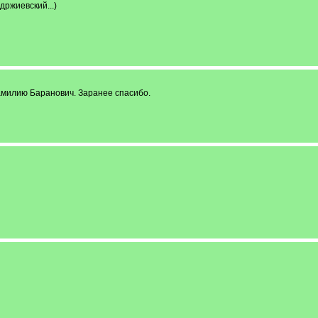
ржиевский...)
амилию Баранович. Заранее спасибо.