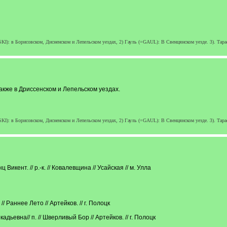
: в Борисовском, Дисненском и Лепельском уездах, 2) Гауль (=GAUL): В Свенцянском уезде. 3). Тарасе
кже в Дриссенском и Лепельском уездах.
: в Борисовском, Дисненском и Лепельском уездах, 2) Гауль (=GAUL): В Свенцянском уезде. 3). Тарасе
Викент. // р.-к. // Ковалевщина // Усайская // м. Улла
// Раннее Лето // Артейков. // г. Полоцк
дьевна// п. // Шверливый Бор // Артейков. // г. Полоцк