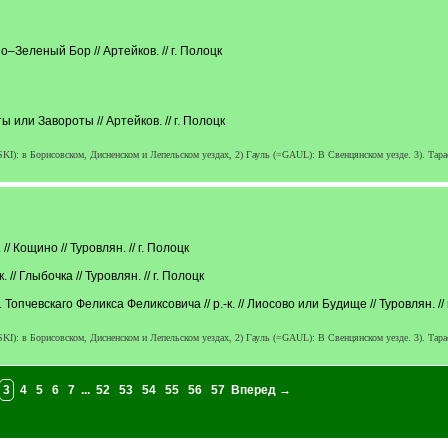
рно–Зеленый Бор // Артейков. // г. Полоцк
уты или Завороты // Артейков. // г. Полоцк
: в Борисовском, Дисненском и Лепельском уездах, 2) Гауль (=GAUL): В Свенцянском уезде. 3). Тарасе
// Кощино // Туровлян. // г. Полоцк
// Глыбочка // Туровлян. // г. Полоцк
опчевскаго Феликса Феликсовича // р.-к. // Лиосово или Будище // Туровлян. // 
: в Борисовском, Дисненском и Лепельском уездах, 2) Гауль (=GAUL): В Свенцянском уезде. 3). Тарасе
3
4
5
6
7
...
52
53
54
55
56
57
Вперед →