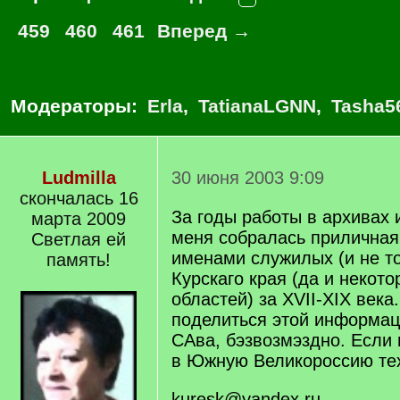
459
460
461
Вперед →
Модераторы:
Erla
,
TatianaLGNN
,
Tasha5
Ludmilla
30 июня 2003 9:09
скончалась 16
За годы работы в архивах 
марта 2009
меня собралась приличная
Светлая ей
именами служилых (и не т
память!
Курскаго края (да и некото
областей) за XVII-XIX века.
поделиться этой информац
САва, бэзвозмэздно. Если 
в Южную Великороссию тех
kuresk@yandex.ru