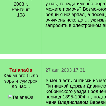
у нас, то куда именно обра
2003 г.
можете помочь? Возможнос
Рейтинг:
родни я исчерпал, а посещ
108
оччччень некогда ... уж изв
запросить в электронном 
TatianaOs
27 авг. 2003 17:31
Как много было
У меня есть выписки из ме
зорь и сумерек
Пятницкой церкви Дивинск
до нас...
Кобринского уезда Гроднен
период 1895-1904 гг., под
меня Владиславом Верев