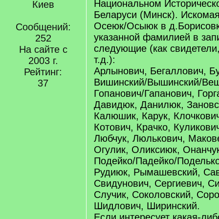
Национальном Историческ
Киев
Беларуси (Минск). Искома
Осеюк/Осыюк в д.Борисовк
Сообщений:
указанной фамилией в зап
252
следующие (как свидетели
На сайте с
т.д.):
2003 г.
Арлынович, Бегаллович, Б
Рейтинг:
Вишинский/Вышинский/Веш
37
Гопанович/Гапанович, Горг
Давидюк, Данилюк, Зановс
Калюшик, Карук, Клочкович
Котович, Крачко, Куликови
Любчук, Люлькович, Маков
Огулик, Оликсиюк, Онанчу
Подейко/Падейко/Поделько
Рудиюк, Рымашевский, Сав
Свидунович, Сергиевич, Си
Случик, Соколовский, Соро
Шидлович, Ширинский.
Если интересует какая-ли