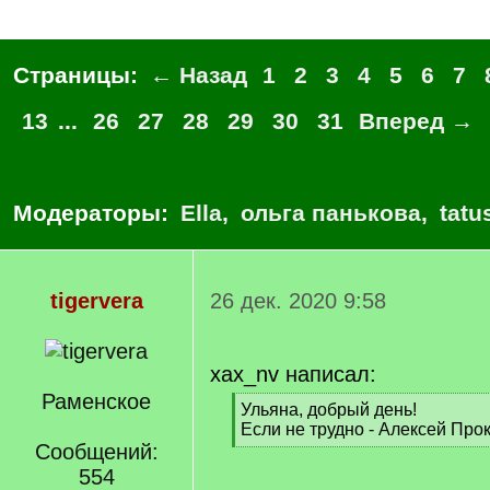
Страницы:
← Назад
1
2
3
4
5
6
7
13
...
26
27
28
29
30
31
Вперед →
Модераторы:
Ella
,
ольга панькова
,
tatu
tigervera
26 дек. 2020 9:58
xax_nv написал:
Раменское
[
Ульяна, добрый день!
q
Если не трудно - Алексей Пр
]
Сообщений:
[
/
554
q