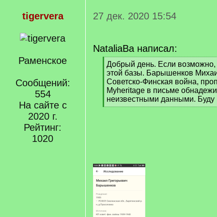
tigervera
27 дек. 2020 15:54
NataliaBa написал:
Раменское
[
Добрый день. Если возможно, 
q
этой базы. Барышенков Михаи
]
Сообщений:
Советско-Финская война, проп
Myheritage в письме обнадеж
554
неизвестными данными. Буду 
На сайте с
[
2020 г.
/
q
Рейтинг:
]
1020