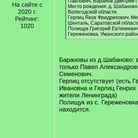
Павлович, Баранов Дмитрий П
На сайте с
Место рождения: д. Шабаново,
2020 г.
Вологодской области.
Герлиц Яков Фридрихович. Мес
Рейтинг:
Шенталь, Саратовской област
1020
Полищук Григорий Евтихеевич
Гереженовка, Уманского район
[
/
q
]
Барановы из д.Шабаново: 
только Павел Александров
Семенович.
Герлиц отсутствует (есть 
Ивановна и Герлиц Генрих
жители Ленинграда)
Полищук из с. Гереженовка
находится.