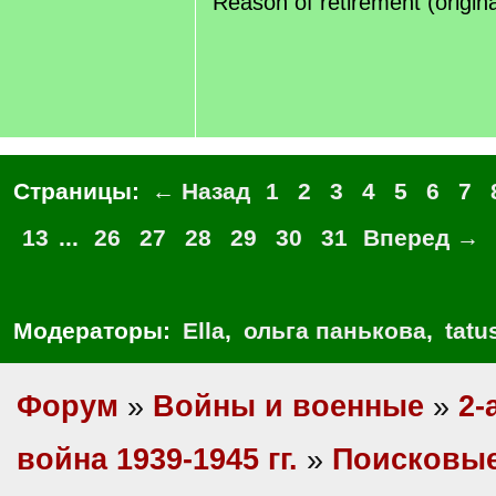
Reason of retirement (origin
Страницы:
← Назад
1
2
3
4
5
6
7
13
...
26
27
28
29
30
31
Вперед →
Модераторы:
Ella
,
ольга панькова
,
tatu
Форум
»
Войны и военные
»
2-
война 1939-1945 гг.
»
Поисковые