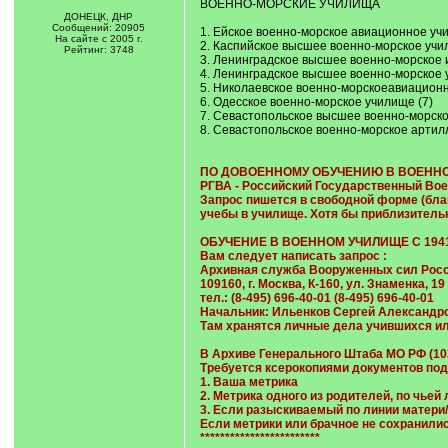
ВОЕННО-МОРСКИЕ УЧИЛИЩА
ДОНЕЦК, ДНР
Сообщений: 20905
1. Ейское военно-морское авиационное учи
На сайте с 2005 г.
2. Каспийское высшее военно-морское учи
Рейтинг: 3748
3. Ленинградское высшее военно-морское 
4. Ленинградское высшее военно-морское у
5. Николаевское военно-морскоеавиационно
6. Одесское военно-морское училище (7)
7. Севастопольское высшее военно-морско
8. Севастопольское военно-морское артил
ПО ДОВОЕННОМУ ОБУЧЕНИЮ В ВОЕНН
РГВА - Российский Государственный Во
Запрос пишется в свободной форме (блан
учебы в училище. Хотя бы приблизительно (с
ОБУЧЕНИЕ В ВОЕННОМ УЧИЛИЩЕ С 1941 г
Вам следует написать запрос :
Архивная служба Вооруженных сил Рос
109160, г. Москва, К-160, ул. Знаменка, 19
тел.: (8-495) 696-40-01 (8-495) 696-40-01
Начальник: Ильенков Сергей Александр
Там хранятся личные дела учившихся и
В Архиве Генерального Штаба МО РФ (103
Требуется ксерокопиями документов под
1. Ваша метрика
2. Метрика одного из родителей, по чье
3. Если разыскиваемый по линии матери/
Если метрики или брачное не сохранил
************************