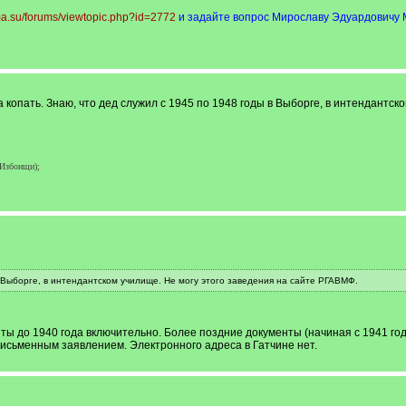
ima.su/forums/viewtopic.php?id=2772
и задайте вопрос Мирославу Эдуардовичу 
 копать. Знаю, что дед служил с 1945 по 1948 годы в Выборге, в интендантск
 Избоищи);
в Выборге, в интендантском училище. Не могу этого заведения на сайте РГАВМФ.
ы до 1940 года включительно. Более поздние документы (начиная с 1941 год
письменным заявлением. Электронного адреса в Гатчине нет.