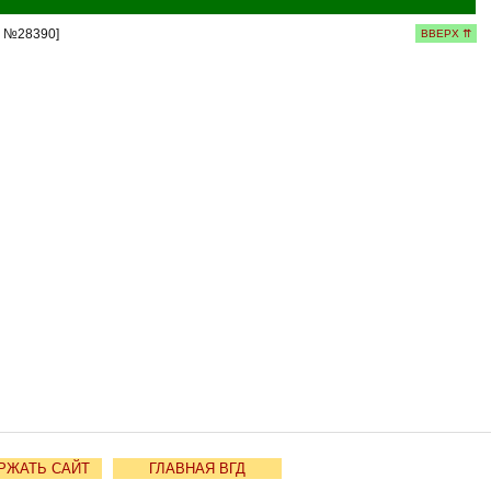
а №28390]
ВВЕРХ ⇈
РЖАТЬ САЙТ
ГЛАВНАЯ ВГД