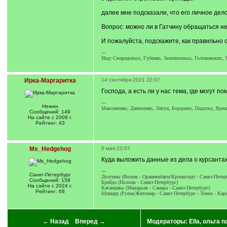
далее мне подсказали, что его личное де
Вопрос: можно ли в Гатчину обращаться не
И пожалуйста, подскажите, как правильно с
---
Ищу Свиридовых, Губенко, Залепиловых, Головинских, 
Ирка-Маргаритка
14 сентября 2021 22:07
Господа, а есть ли у нас тема, где могут 
---
Нежин
Максименко, Даниленко, Лигун, Бордонос, Падалка, Яреш
Сообщений: 149
На сайте с 2009 г.
Рейтинг: 43
Ms_Hedgehog
6 мая 22:07
Куда выложить данные из дела о курсанта
---
Санкт-Петербург
Долгины (Велиж - Ораниенбаум/Кронштадт - Санкт-Петер
Сообщений: 158
Брейдо (Полоцк - Санкт-Петербург)
На сайте с 2024 г.
Каганцевы (Макарьев - Самара - Санкт-Петербург)
Рейтинг: 68
Шпицер (Руена/Житомир - Санкт-Петербург - Томск - Кара
← Назад
Вперед →
Модераторы:
Ella
,
ольга п