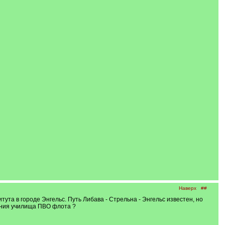
Наверх
##
та в городе Энгельс. Путь Либава - Стрельна - Энгельс известен, но
вания училища ПВО флота ?