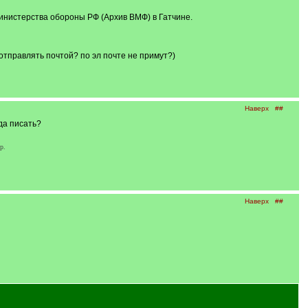
инистерства обороны РФ (Архив ВМФ) в Гатчине.
 отправлять почтой? по эл почте не примут?)
Наверх
##
да писать?
р.
Наверх
##