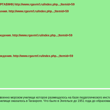
( РГАВМФ)
http://www.rgavmf.ru/index.php...;Itemid=59
дения.
http://www.rgavmf.ru/index.php...;Itemid=59
ведения.
http://www.rgavmf.ru/index.php...;Itemid=59
ведения.
http://www.rgavmf.ru/index.php...;Itemid=59
енно морском училище которое размещалось на базе педагогического институ
чилище оказалось в Таганроге. Что было в Энгельсе до 1951 года до образо