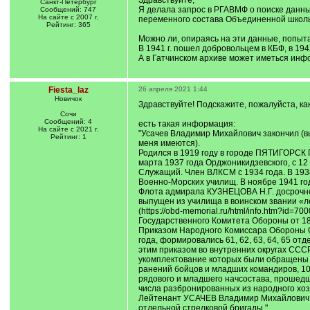
Здравствуйте,
Санкт-Петербург
Я делала запрос в РГАВМФ о поиске данных
Сообщений: 747
На сайте с 2007 г.
переменного состава Объединенной школы у
Рейтинг: 365
Можно ли, опираясь на эти данные, попыта
В 1941 г. пошел добровольцем в КБФ, в 19
А в Гатчинском архиве может иметься инф
Fiesta_laz
26 апреля 2021 1:44
Новичок
Здравствуйте! Подскажите, пожалуйста, к
Сочи
Сообщений: 4
есть такая информация:
На сайте с 2021 г.
"Усачев Владимир Михайлович закончил (вы
Рейтинг: 1
меня имеются).
Родился в 1919 году в городе ПЯТИГОРСК 
марта 1937 года Орджоникидзевского, с 12 
Служащий. Член ВЛКСМ с 1934 года. В 1938
Военно-Морских училищ. В ноябре 1941 г
Флота адмирала КУЗНЕЦОВА Н.Г. досрочн
выпущен из училища в воинском звании «л
(https://obd-memorial.ru/html/info.htm?id=
Государственного Комитета Обороны от 18 
Приказом Народного Комиссара Обороны 
года, формировались 61, 62, 63, 64, 65 от
этим приказом во внутренних округах ССС
укомплектование которых были обращены 
ранений бойцов и младших командиров, 10
рядового и младшего начсостава, прошедш
числа разбронированных из народного хоз
Лейтенант УСАЧЕВ Владимир Михайлович 
отдельной стрелковой бригады."