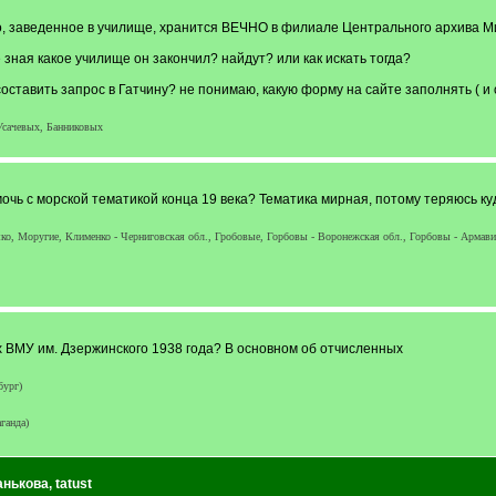
ло, заведенное в училище, хранится ВЕЧНО в филиале Центрального архива М
 зная какое училище он закончил? найдут? или как искать тогда?
оставить запрос в Гатчину? не понимаю, какую форму на сайте заполнять ( и
Усачевых, Банниковых
помочь с морской тематикой конца 19 века? Тематика мирная, потому теряюсь ку
ко, Моругие, Клименко - Черниговская обл., Гробовые, Горбовы - Воронежская обл., Горбовы - Армави
х ВМУ им. Дзержинского 1938 года? В основном об отчисленных
бург)
ганда)
анькова
,
tatust