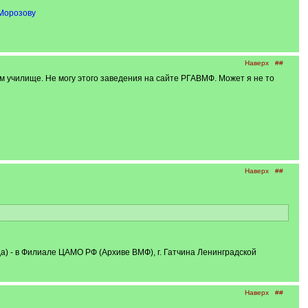
Морозову
Наверх
##
ом училище. Не могу этого заведения на сайте РГАВМФ. Может я не то
Наверх
##
а) - в Филиале ЦАМО РФ (Архиве ВМФ), г. Гатчина Ленинградской
Наверх
##