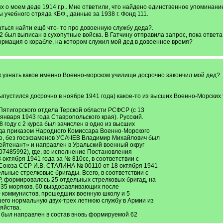
 о моем деде 1914 г.р.. Мне ответили, что найдено единственное упоминани
чебного отряда КБФ., данные за 1938 г. Фонд 111.
ться найти ещё что- то про довоенную службу деда?.
42 был выписан в сухопутные войска. В Гатчину отправила запрос, пока ответ
ормация о корабле, на котором служил мой дед в довоенное время?
ак узнать какое именно Военно-морском училище досрочно закончил мой дед?
пустился досрочно в ноябре 1941 года) какое-то из высших Военно-Морских у
Пятигорского отдела Терской области РСФСР (с 13
января 1943 года Ставропольского края). Русский.
 году с 2 курса был зачислен в одно из высших
ода приказом Народного Комиссара Военно-Морского
о, без госэкзаменов УСАЧЕВ Владимир Михайлович был
ейтенант» и направлен в Уральский военный округ
70007485992), где, во исполнение Постановления
октября 1941 года за № 810сс, в соответствии с
Союза ССР И.В. СТАЛИНА № 00110 от 18 октября 1941
дельные стрелковые бригады. Всего, в соответствии с
Р, формировалось 25 отдельных стрелковых бригад, на
35 моряков, 60 выздоравливающих после
 коммунистов, прошедших военную школу и 5
его нормальную двух-трех летнюю службу в Армии из
яйства.
был направлен в состав вновь формируемой 62