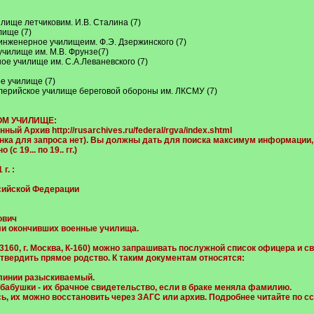
лище летчиковим. И.В. Сталина (7)
лище (7)
инженерное училищеим. Ф.Э. Дзержинского (7)
чилище им. М.В. Фрунзе(7)
е училище им. С.А.Леваневского (7)
е училище (7)
лерийское училище береговой обороны им. ЛКСМУ (7)
ОМ УЧИЛИЩЕ:
енный Архив
http://rusarchives.ru/federal/rgva/index.shtml
ка для запроса нет). Вы должны дать для поиска максимум информации, в
 19... по 19.. гг.)
. :
сийской Федерации
ович
ли окончивших военные училища.
160, г. Москва, К-160) можно запрашивать послужной список офицера и св
твердить прямое родство. К таким документам относятся:
й линии разыскиваемый.
бабушки - их брачное свидетельство, если в браке меняла фамилию.
ись, их можно восстановить через ЗАГС или архив. Подробнее читайте 