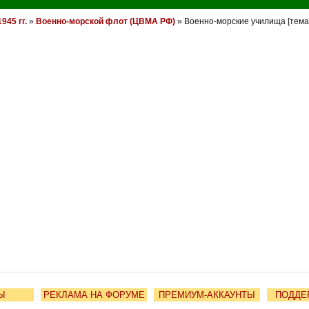
945 гг.
»
Военно-морской флот (ЦВМА РФ)
» Военно-морские училища [тем
Ы
РЕКЛАМА НА ФОРУМЕ
ПРЕМИУМ-АККАУНТЫ
ПОДДЕ