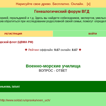
Нарисуйте свое древо. Бесплатно. Онлайн.
[х]
Генеалогический форум ВГД
рией, геральдикой и т.д. Здесь вы найдете собеседников, экспертов, умелых
рхив обратиться при исследовании родословной своей семьи, помогут опреде
РЕГИСТРАЦИЯ
ВОЙТИ
орской флот (ЦВМА РФ)
★
★
Рейтинг
оффлайн:
9.67
онлайн:
8.67
Военно-морские училища
ВОПРОС - ОТВЕТ
анькова
,
tatust
.
http://www.soldat.ru/spravka/voen_uch/