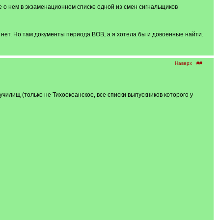
е о нем в экзаменационном списке одной из смен сигнальщиков
а нет. Но там документы периода ВОВ, а я хотела бы и довоенные найти.
Наверх
##
чилищ (только не Тихоокеанское, все списки выпускников которого у