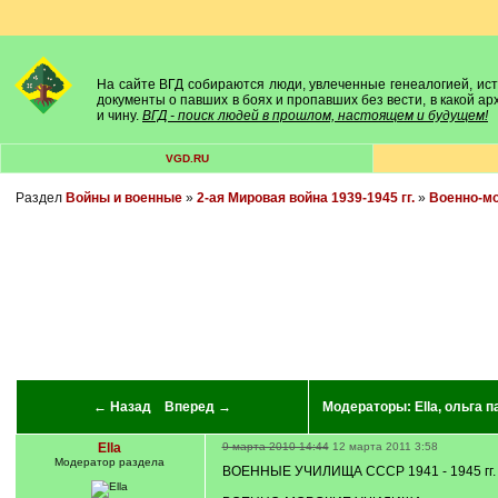
На сайте ВГД собираются люди, увлеченные генеалогией, исто
документы о павших в боях и пропавших без вести, в какой а
и чину.
ВГД - поиск людей в прошлом, настоящем и будущем!
VGD.RU
Раздел
Войны и военные
»
2-ая Мировая война 1939-1945 гг.
»
Военно-м
← Назад
Вперед →
Модераторы:
Ella
,
ольга п
Ella
9 марта 2010 14:44
12 марта 2011 3:58
Модератор раздела
ВОЕННЫЕ УЧИЛИЩА СССР 1941 - 1945 гг