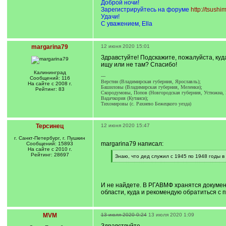
Доброй ночи!
Зарегистрируйтесь на форуме
http://tsush
Удачи!
С уважением, Ella
margarina79
12 июня 2020 15:01
Здравстуйте! Подскажите, пожалуйста, куда
ищу или не там? Спасибо!
Калининград
---
Сообщений: 116
Верстин (Владимирская губерния, Ярославль);
На сайте с 2008 г.
Башиловы (Владимирская губерния, Меленки);
Рейтинг: 83
Скородумовы, Попов (Новгородская губерния, Устюжна,
Вадачкория (Кутаиси);
Тихомировы (с. Рахнево Бежецкого уезда)
Терсинец
12 июня 2020 15:47
г. Санкт-Петербург, г. Пушкин
margarina79 написал:
Сообщений: 15893
На сайте с 2010 г.
Рейтинг: 28697
[
Знаю, что дед служил с 1945 по 1948 годы 
q
[
]
/
q
]
И не найдете. В РГАВМФ хранятся документ
области, куда и рекомендую обратиться с 
MVM
13 июля 2020 0:24
13 июля 2020 1:09