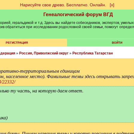
Нарисуйте свое древо. Бесплатно. Онлайн.
[х]
Генеалогический форум ВГД
рией, геральдикой и т.д. Здесь вы найдете собеседников, экспертов, умелых
рхив обратиться при исследовании родословной своей семьи, помогут опреде
РЕГИСТРАЦИЯ
ВОЙТИ
едерация
»
Россия, Приволжский округ
»
Республика Татарстан
ративно-территориальным единицам
йон, населенное место). Фамильные темы здесь открывать запре
4/22332/
олько ту часть, на которую даем ответ.
ика)
шие буквы. Пишем название темы и коротко пояснение в подтеме