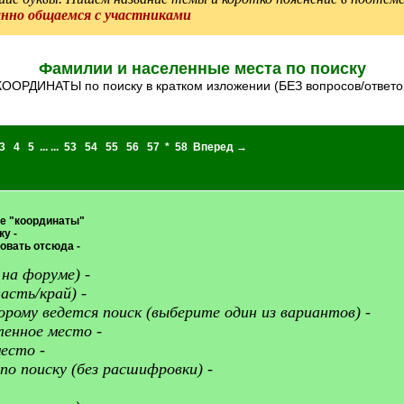
анно общаемся с участниками
Фамилии и населенные места по поиску
*КООРДИНАТЫ по поиску в кратком изложении (БЕЗ вопросов/ответо
3
4
5
... ...
53
54
55
56
57
*
58
Вперед →
ие "координаты"
у -
овать отсюда -
 на форуме) -
асть/край) -
орому ведется поиск (выберите один из вариантов) -
еленное место -
место -
о поиску (без расшифровки) -