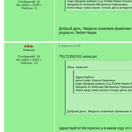
]
ищю предков живших в д.Тюбяк-Чирки Казанск
Сообщений: 11
предков по бабушке,Мезриных-Чувашовых.
На сайте с 2020 г.
поиск веду сама,нашла только даты рождени
Рейтинг: 8
[
/
q
]
Добрый день. Увидела знакомую фамилию и 
родом из Тюбяк-Чирки.
Alina-
6 апреля 13:08
Новичок
79172350742 написал:
Сообщений: 19
На сайте с 2021 г.
Рейтинг: 15
[
q
Alina- написал:
]
[
q
Здраствуйте!
]
меня зовут Алина Какунина
ищю предков живших в д.Тюбяк-Чирки К
предков по бабушке,Мезриных-Чувашов
поиск веду сама,нашла только даты ро
[
/
q
]
Добрый день. Увидела знакомую фамилию и п
[
/
q
]
здраствуйте! Интересно,а в каком году это