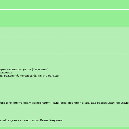
рки Казанского уезда (Какуниных).
вашовых.
аты рождений. хотелось бы узнать больше
ю и почему-то она у меня в памяти. Единственное что я знаю, дед рассказывал, он уходи
было? я даже не знаю такого Ивана Какунина