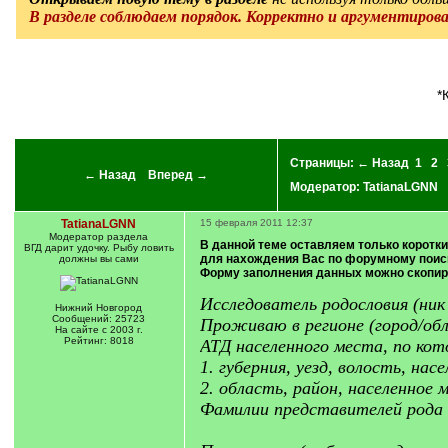
В разделе соблюдаем порядок. Корректно и аргументиров
Страницы:
← Назад
1
2
← Назад
Вперед →
Модератор:
TatianaLGNN
TatianaLGNN
15 февраля 2011 12:37
Модератор раздела
В данной теме оставляем только коротк
ВГД дарит удочку. Рыбу ловить
для нахождения Вас по форумному поиск
должны вы сами
Форму заполнения данных можно скопир
Исследователь родословия (ник
Нижний Новгород
Сообщений: 25723
Проживаю в регионе (город/обл
На сайте с 2003 г.
Рейтинг: 8018
АТД населенного места, по кот
1. губерния, уезд, волость, нас
2. область, район, населенное 
Фамилии представителей рода п