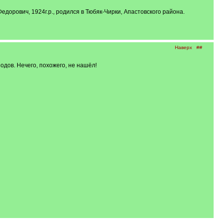
Федорович, 1924г.р., родился в Тюбяк-Чирки, Апастовского района.
Наверх
##
одов. Нечего, похожего, не нашёл!