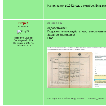
/
q
Их призвали в 1942 году в октябре. Есть в
]
Егор77
26 июня 4:52
искатель
Здравствуйте!
Подскажите пожалуйста: как, теперь назыв
Заранее благодарю!
Новокуйбышевск
Егор!
Сообщений: 319
На сайте с 2007 г.
Рейтинг: 122
---
Кто ищет, тот и найдёт. Ищу предков - Гришины, Дичин