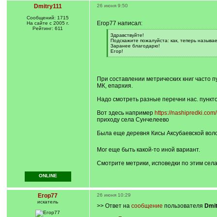
Dmitry111
26 июня 9:50
Сообщений: 1715
Егор77 написал:
На сайте с 2005 г.
Рейтинг: 611
[
Здравствуйте!
q
Подскажите пожалуйста: как, теперь называе
]
Заранее благодарю!
Егор!
[
/
q
]
При составлении метрических книг часто п
МК, епархия.
Надо смотреть разные перечни нас. пунктов
Вот здесь например
https://nashipredki.com/
приходу села Сунчелеево
Была еще деревня Кисы Аксубаевской волос
Мог еще быть какой-то иной вариант.
Смотрите метрики, исповедки по этим села
ONLINE
Егор77
26 июня 10:29
искатель
>> Ответ на
сообщение
пользователя
Dmit