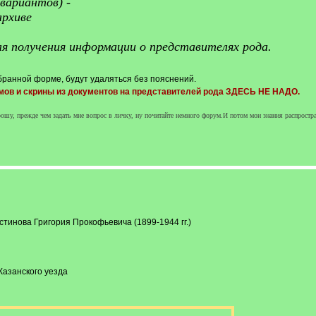
вариантов) -
архиве
для получения информации о представителях рода.
ранной форме, будут удаляться без пояснений.
мов и скрины из документов на представителей рода ЗДЕСЬ НЕ НАДО.
шу, прежде чем задать мне вопрос в личку, ну почитайте немного форум.И потом мои знания распрост
тинова Григория Прокофьевича (1899-1944 гг.)
Казанского уезда