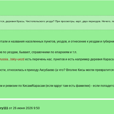
тся, деревня Красы, Чистопольского уезда? При просмотры, карт, двух периодов. Нечего, п
утали и названия населенных пунктов, уездов, и отнесение к уездам и губер
 по уездам, бывают, справочники по епархиям и т.п.
russia...lskiy-uezd
есть перечень нас. пунктов и есть например деревня Караса
ти, относилась к приходу Аксубаево (а что? Вполне Кисы могли превратится
м и ревизии по Кисам/Карасам (если вдруг там есть фамилии) - если попадетс
ry111
от 26 июня 2026 9:50