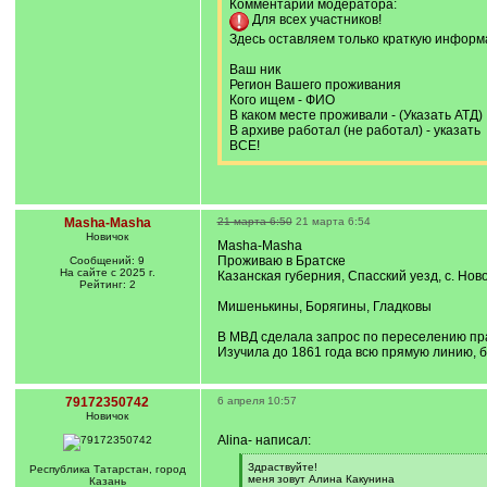
Комментарий модератора:
Для всех участников!
Здесь оставляем только краткую информ
Ваш ник
Регион Вашего проживания
Кого ищем - ФИО
В каком месте проживали - (Указать АТД)
В архиве работал (не работал) - указать
ВСЕ!
Masha-Masha
21 марта 6:50
21 марта 6:54
Новичок
Masha-Masha
Проживаю в Братске
Сообщений: 9
На сайте с 2025 г.
Казанская губерния, Спасский уезд, с. Но
Рейтинг: 2
Мишенькины, Борягины, Гладковы
В МВД сделала запрос по переселению пра
Изучила до 1861 года всю прямую линию, 
79172350742
6 апреля 10:57
Новичок
Alina- написал:
[
Здраствуйте!
Республика Татарстан, город
q
меня зовут Алина Какунина
Казань