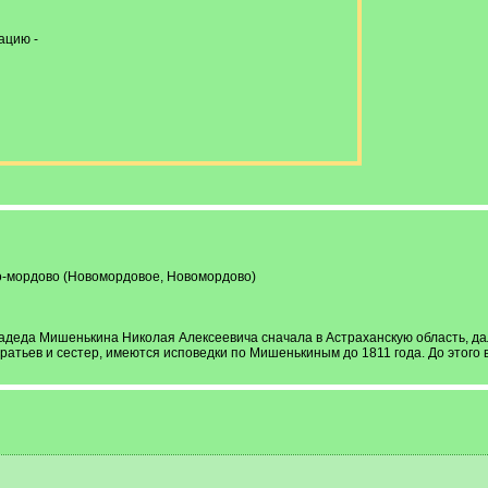
ацию -
во-мордово (Новомордовое, Новомордово)
деда Мишенькина Николая Алексеевича сначала в Астраханскую область, дале
братьев и сестер, имеются исповедки по Мишенькиным до 1811 года. До этого