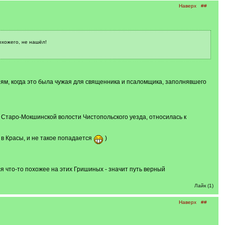
Наверх
##
охожего, не нашёл!
ниям, когда это была чужая для священника и псаломщика, заполнявшего
 Старо-Мокшинской волости Чистопольского уезда, относилась к
 в Красы, и не такое попадается
)
я что-то похожее на этих Гришиных - значит путь верный
Лайк (1)
Наверх
##