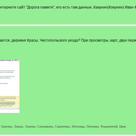
 интернете сайт "Дорога памяти", его есть там данные..Какунин(Кокунин) Иван 
ается, деревня Красы, Чистопольского уезда? При просмотры, карт, двух пери
ы, Ершовы, Ланько, Лыковы, Сальниковы, Савватеевы, Метелицы, Поплевко, Федоровичей, Цвик