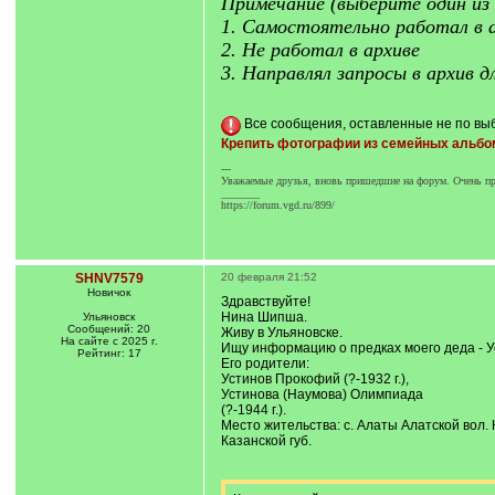
Примечание (выберите один из 
1. Самостоятельно работал в 
2. Не работал в архиве
3. Направлял запросы в архив 
Все сообщения, оставленные не по выб
Крепить фотографии из семейных альбо
---
Уважаемые друзья, вновь пришедшие на форум. Очень про
_______
https://forum.vgd.ru/899/
SHNV7579
20 февраля 21:52
Новичок
Здравствуйте!
Нина Шипша.
Ульяновск
Сообщений: 20
Живу в Ульяновске.
На сайте с 2025 г.
Ищу информацию о предках моего деда - Ус
Рейтинг: 17
Его родители:
Устинов Прокофий (?-1932 г.),
Устинова (Наумова) Олимпиада
(?-1944 г.).
Место жительства: с. Алаты Алатской вол. 
Казанской губ.