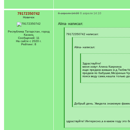
79172350742
6 апреля 14:09
6 апреля 14:10
Новичок
Alina- написал:
[
Республика Татарстан, город
q
79172350742 написал:
Казань
]
Сообщений: 11
[
На сайте с 2020 г.
q
Рейтинг: 8
]
Alina- написал:
[
q
]
Здраствуйте!
меня зовут Алина Какунина
ищю предков живших в д.Тюбяк-Чи
предков по бабушке,Мезриных-Чу
поиск веду сама,нашла только д
[
/
q
]
Добрый день. Увидела знакомую фамили
[
/
q
]
здраствуйте! Интересно,а в каком году это 
[