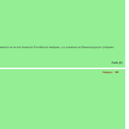
раняются не на всю бывшую Российскую империю, а в основном на Нижегородскую губернию.
Лайк (6)
Наверх
##