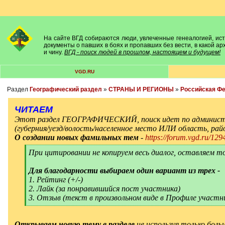
На сайте ВГД собираются люди, увлеченные генеалогией, исто
документы о павших в боях и пропавших без вести, в какой а
и чину.
ВГД - поиск людей в прошлом, настоящем и будущем!
VGD.RU
Раздел
Географический раздел
»
СТРАНЫ И РЕГИОНЫ
»
Российская Ф
ЧИТАЕМ
Этот раздел ГЕОГРАФИЧЕСКИЙ, поиск идет по админист
(губерния/уезд/волость/населенное место ИЛИ область, ра
О создании новых фамильных тем
-
https://forum.vgd.ru/129
[
При цитировании не копируем весь диалог, оставляем т
q
]
Для благодарности выбираем один вариант из трех -
1. Рейтинг (+/-)
2. Лайк (за понравившийся пост участника)
3. Отзыв (текст в произвольном виде в Профиле участн
[
/
q
]
Открываем новую тему в разделе
не используя только боль