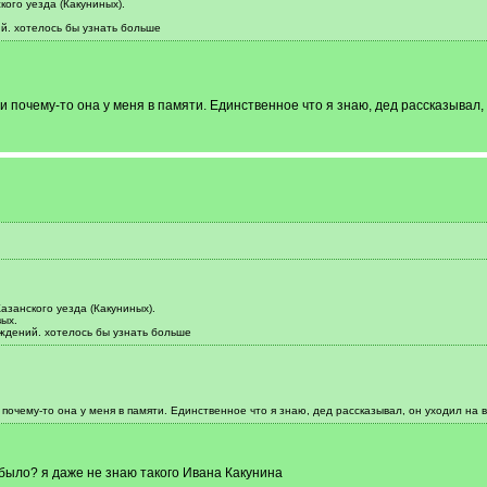
ого уезда (Какуниных).
й. хотелось бы узнать больше
почему-то она у меня в памяти. Единственное что я знаю, дед рассказывал, 
азанского уезда (Какуниных).
ых.
ждений. хотелось бы узнать больше
очему-то она у меня в памяти. Единственное что я знаю, дед рассказывал, он уходил на 
 было? я даже не знаю такого Ивана Какунина