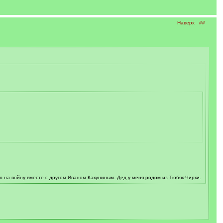
Наверх
##
л на войну вместе с другом Иваном Какуниным. Дед у меня родом из Тюбяк-Чирки.