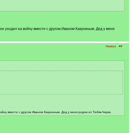
он уходил на войну вместе с другом Иваном Какуниным. Дед у меня
Наверх
##
войну вместе с другом Иваном Какуниным. Дед у меня родом из Тюбяк-Чирки.