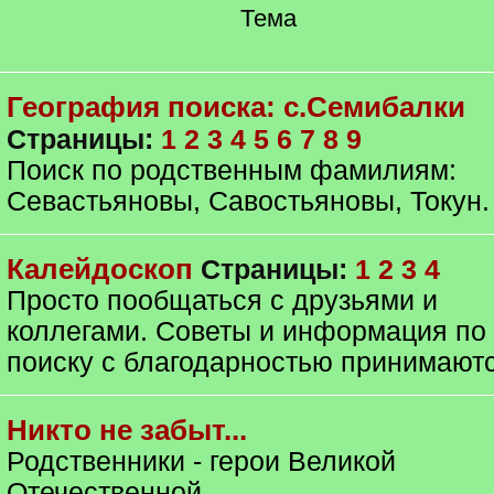
Тема
География поиска: с.Семибалки
Страницы:
1
2
3
4
5
6
7
8
9
Поиск по родственным фамилиям:
Севастьяновы, Савостьяновы, Токун.
Калейдоскоп
Страницы:
1
2
3
4
Просто пообщаться с друзьями и
коллегами. Советы и информация по
поиску с благодарностью принимаютс
Никто не забыт...
Родственники - герои Великой
Отечественной