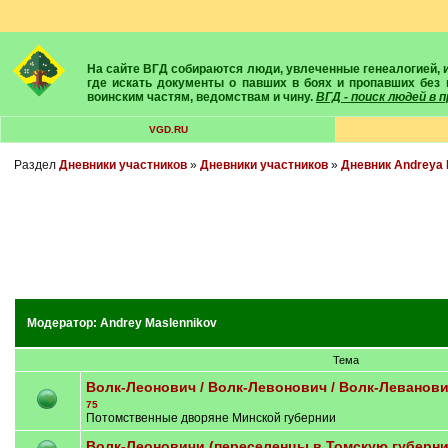
На сайте ВГД собираются люди, увлеченные генеалогией, историей, геральдикой и т.д. Здесь вы найдете собеседников, экспертов, умелых помощников в поисках предков и родственников. Вам подскажут
где искать документы о павших в боях и пропавших без 
воинским частям, ведомствам и чину.
ВГД - поиск людей в
VGD.RU
Раздел
Дневники участников
»
Дневники участников
»
Дневник Andreya 
Модератор:
Andrey Maslennikov
Тема
Волк-Леонович / Волк-Левонович / Волк-Леванов
75
Потомственные дворяне Минской губернии
Волк-Леоновичи (переселенцы в Томскую губерн