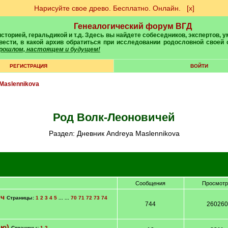
Нарисуйте свое древо. Бесплатно. Онлайн.
[х]
Генеалогический форум ВГД
вести, в какой архив обратиться при исследовании родословной своей
 прошлом, настоящем и будущем!
РЕГИСТРАЦИЯ
ВОЙТИ
Maslennikova
Род Волк-Леоновичей
Раздел: Дневник Andreya Maslennikova
Сообщения
Просмот
ич
Страницы:
1
2
3
4
5
... ...
70
71
72
73
74
744
260260
ию)
Страницы:
1
2