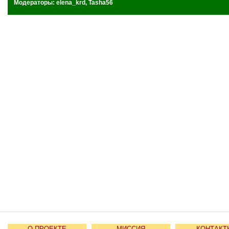
Модераторы:
elena_krd
,
Tasha56
О ПРОЕКТЕ
МИССИЯ
КОНТАКТ