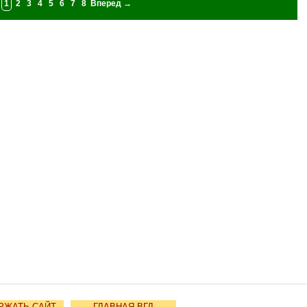
:
1
2
3
4
5
6
7
8
Вперед →
РЖАТЬ САЙТ
ГЛАВНАЯ ВГД