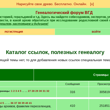
Нарисуйте свое древо. Бесплатно. Онлайн.
[х]
Генеалогический форум ВГД
вести, в какой архив обратиться при исследовании родословной своей
 прошлом, настоящем и будущем!
РЕГИСТРАЦИЯ
ВОЙТИ
Каталог ссылок, полезных генеалогу
дящей темы нет, то для добавления новых ссылок специальная тем
Страницы
Сообщения
Просмот
траницы:
1
2
3
4
5
... ...
27
28
29
30
31
32
316
305819
4
5
... ...
36
37
38
39
40
41
410
251851
ды архивов, фамилии переселенцев,