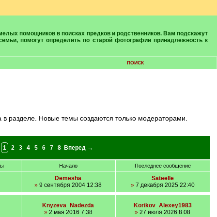
 семьи, помогут определить по старой фотографии принадлежность к
ПОИСК
а в разделе. Новые темы создаются только модераторами.
:
1
2
3
4
5
6
7
8
Вперед →
ры
Начало
Последнее сообщение
Demesha
Sateelle
»
9 сентября 2004 12:38
»
7 декабря 2025 22:40
Knyzeva_Nadezda
Korikov_Alexey1983
»
2 мая 2016 7:38
»
27 июля 2026 8:08