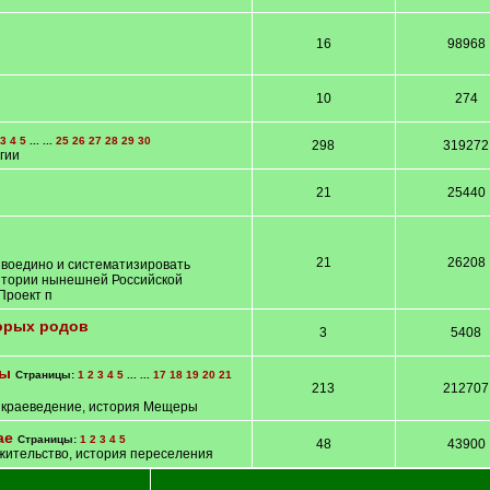
16
98968
10
274
3
4
5
... ...
25
26
27
28
29
30
298
319272
гии
21
25440
21
26208
 воедино и систематизировать
итории нынешней Российской
Проект п
орых родов
3
5408
ры
Страницы:
1
2
3
4
5
... ...
17
18
19
20
21
213
212707
, краеведение, история Мещеры
ае
Страницы:
1
2
3
4
5
48
43900
 жительство, история переселения