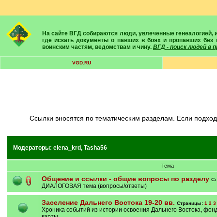
На сайте ВГД собираются люди, увлеченные генеалогией, историей, геральдикой и т.д. Здесь вы найдете собеседников, экспертов, умелых помощников в поисках предков и родственников. Вам подскажут
где искать документы о павших в боях и пропавших без 
воинским частям, ведомствам и чину.
ВГД - поиск людей в
VGD.RU
Ссылки вносятся по тематическим разделам. Если подхо
Модераторы:
elena_krd
,
Tasha56
Тема
Общение и ссылки - общие вопросы по разделу
С
ДИАЛОГОВАЯ тема (вопросы/ответы)
Заселение Дальнего Востока 19-20 вв.
Страницы:
1
2
3
Хроника событий из истории освоения Дальнего Востока, фон
карты