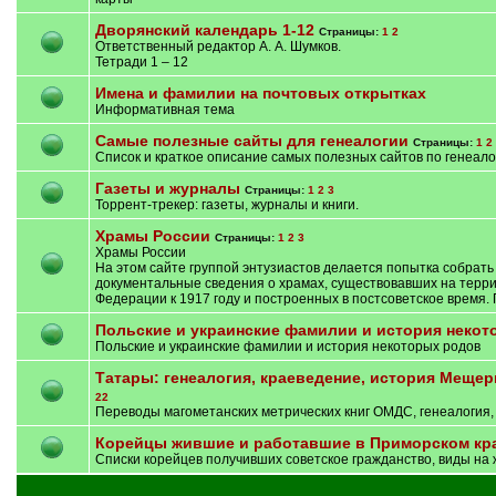
Дворянский календарь 1-12
Страницы:
1
2
Ответственный редактор А. А. Шумков.
Тетради 1 – 12
Имена и фамилии на почтовых открытках
Информативная тема
Самые полезные сайты для генеалогии
Страницы:
1
2
Список и краткое описание самых полезных сайтов по генеало
Газеты и журналы
Страницы:
1
2
3
Торрент-трекер: газеты, журналы и книги.
Храмы России
Страницы:
1
2
3
Храмы России
На этом сайте группой энтузиастов делается попытка собрать
документальные сведения о храмах, существовавших на терр
Федерации к 1917 году и построенных в постсоветское время. 
Польские и украинские фамилии и история некот
Польские и украинские фамилии и история некоторых родов
Татары: генеалогия, краеведение, история Меще
22
Переводы магометанских метрических книг ОМДС, генеалогия
Корейцы жившие и работавшие в Приморском кр
Списки корейцев получивших советское гражданство, виды на