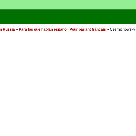
in Russia
»
Para los que hablan español; Pour parlant français
» Czernichowsky