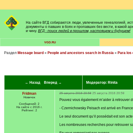
На сайте ВГД собираются люди, увлеченные генеалогией, исто
документы о павших в боях и пропавших без вести, в какой а
и чину.
ВГД - поиск людей в прошлом, настоящем и будущем!
VGD.RU
Раздел
Message board
»
People and ancestors search in Russia
»
Para los 
← Назад
Вперед →
Модератор:
Rinita
Fridman
25 августа 2016 20:58
25 августа 2016 20:59
Новичок
Pouvez vous également m’aider à retrouver de la
Сообщений: 2
На сайте с 2016 г.
- Czernichowsky Peisach est arrivé en Franc
Рейтинг: 2
Le seul document qu’il possédait est son acte
Les nombreuses recherches pour retrouver sa fam