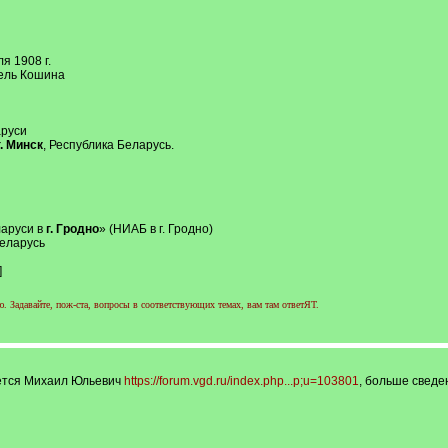
я 1908 г.
тель Кошина
аруси
г. Минск
, Республика Беларусь.
ларуси в
г. Гродно
» (НИАБ в г. Гродно)
Беларусь
]
 Задавайте, пож-ста, вопросы в соответствующих темах, вам там ответЯТ.
ется Михаил Юльевич
https://forum.vgd.ru/index.php...p;u=103801
, больше сведен