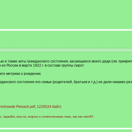
ью и также акты гражданского состояния, касающиеся моего дяди (см. прикр
з России в марте 1922 г. в составе группы сирот.
его метрика о рождении.
данского состояния его семьи (родителей, братьев и т.д.) не дали никаких рез
ichowski Peisach.pdf, 1220524 байт)
 Задавайте, пож-ста, вопросы в соответствующих темах, вам там ответЯТ.