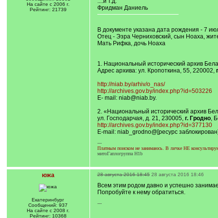
....и т.д.
На сайте с 2006 г.
Фридман Даниель
Рейтинг: 21739
В документе указана дата рождения - 7 июл
Отец - Эзра Черниховский, сын Ноаха, жи
Мать Рифка, дочь Ноаха
1. Национальный исторический архив Бел
Адрес архива: ул. Кропоткина, 55, 220002,
http://niab.by/arhiv/o_nas/
http://archives.gov.by/index.php?id=503226
E- mail: niab@niab.by.
2. «Национальный исторический архив Бе
ул. Господарчая, д. 21, 230005,
г. Гродно
, 
http://archives.gov.by/index.php?id=377130
E-mail: niab_grodno@[ресурс заблокирован
---
Платным поиском не занимаюсь. В личке НЕ консультирую.
митоГаплогруппа H1b
южа
28 августа 2016 18:45
28 августа 2016 18:46
Всем этим родом давно и успешно занима
Попробуйте к нему обратиться.
Екатеринбург
---
Сообщений: 937
На сайте с 2008 г.
Рейтинг: 10368