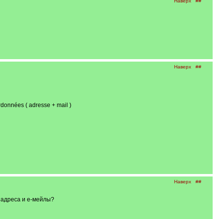
Наверх
##
Наверх
##
données ( adresse + mail )
Наверх
##
 адреса и е-мейлы?