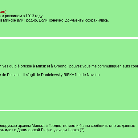
сия)
им раввином в 1913 году.
 Минске или Гродно. Если, конечно, документы сохранились.
hives du biélorusse à Minsk et à Grodno : pouvez vous me communiquer leurs coor
de Peisach : il s'agit de Danielewsky RiFKA fille de Novcha
лоруские архивы Минска и Гродно, не могли бы вы сообщить мне их данные -
чь идет о Данилевской Рифке, дочери Ноаха (?)