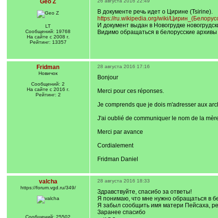
Geo Z
26 августа 2016 22:49
В документе речь идет о Цирине (Tsirine).
https://ru.wikipedia.org/wiki/Цирин_(Белорус
И документ выдан в Новогрудке новогрудск
LT
Сообщений: 19768
Видимо обращаться в белорусские архивы в
На сайте с 2008 г.
Рейтинг: 13357
Fridman
28 августа 2016 17:16
Новичок
Bonjour
Сообщений: 2
На сайте с 2016 г.
Merci pour ces réponses.
Рейтинг: 2
Je comprends que je dois m'adresser aux arc
J'ai oublié de communiquer le nom de la mère 
Merci par avance
Cordialement
Fridman Daniel
valcha
28 августа 2016 18:33
https://forum.vgd.ru/349/
Здравствуйте, спасибо за ответы!
Я понимаю, что мне нужно обращаться в бе
Я забыл сообщить имя матери Пейсаха, ре
Заранее спасибо
Сообщений: 25502