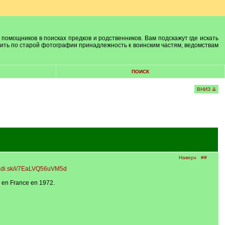
 помощников в поисках предков и родственников. Вам подскажут где искать
лить по старой фотографии принадлежность к воинским частям, ведомствам
ПОИСК
ВНИЗ ⇊
Наверх
##
yadi.sk/i/7EaLVQ56uVM5d
é en France en 1972.