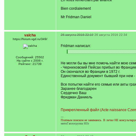
En vous remerciant par avance
Bien cordialement
Mr Fridman Daniel
valcha
26 августа 2016 22:19
26 августа 2016 22:34
https://forum.vgd.ru/349/
Fridman написал:
[
[
q
/
Сообщений: 25502
]
q
На сайте с 2006 г.
Не могли бы вы мне помочь найти мою сем
]
Рейтинг: 21739
- Черниховский Пейсах прибыл во Францию и
Он скончался во Франции в 1972 г.
Единственный документ бывший при нем - 
Все попытки найти его семью или акты граж
Заранее благодарен
Сердечно Ваш
Фридман Даниель
Прикрепленный файл (Acte naissance Czern
---
Платным поиском не занимаюсь. В личке НЕ консультирую.
митоГаплогруппа H1b