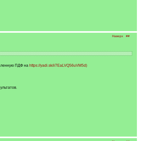
Наверх
##
епленную ПДФ на
https://yadi.sk/i/7EaLVQ56uVM5d)
ультатов.