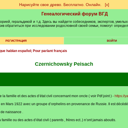
Нарисуйте свое древо. Бесплатно. Онлайн.
[х]
Генеалогический форум ВГД
рией, геральдикой и т.д. Здесь вы найдете собеседников, экспертов, умелых
рхив обратиться при исследовании родословной своей семьи, помогут опреде
РЕГИСТРАЦИЯ
ВОЙТИ
que hablan español; Pour parlant français
Czernichowsky Peisach
 famille et des actes d’état civil concernant mon oncle ( voir Pdf joint ) -
https://
e en Mars 1922 avec un groupe d’orphelins en provenance de Russie. Il est décéd
 de naissance .
ille ou des actes d’état civil ( parents , frères ect..) n’ont jamais aboutis.