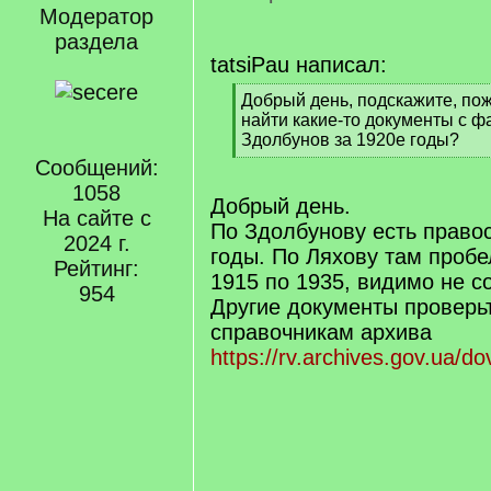
Модератор
раздела
tatsiPau написал:
[
Добрый день, подскажите, пож
q
найти какие-то документы с ф
]
Здолбунов за 1920е годы?
[
Сообщений:
/
1058
q
Добрый день.
На сайте с
]
По Здолбунову есть право
2024 г.
годы. По Ляхову там пробе
Рейтинг:
1915 по 1935, видимо не с
954
Другие документы проверь
справочникам архива
https://rv.archives.gov.ua/do