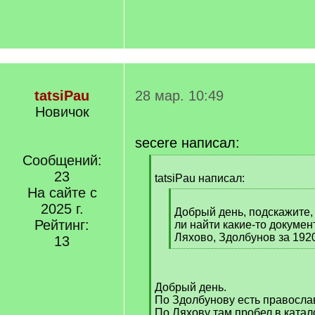
tatsiPau
28 мар. 10:49
Новичок
secere написал:
Сообщений:
[
23
q
tatsiPau написал:
]
На сайте с
[
2025 г.
q
Добрый день, подскажите,
Рейтинг:
]
ли найти какие-то докуме
Ляхово, Здолбунов за 192
13
[
/
q
Добрый день.
]
По Здолбунову есть православ
По Ляхову там пробел в катало