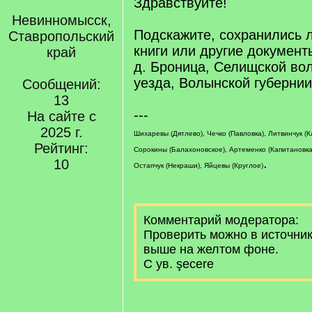
Здравствуйте!
Невинномысск,
Подскажите, сохранились 
Ставропольский
книги или другие документ
край
д. Броница, Селищской вол
уезда, Волынской губерни
Сообщений:
13
---
На сайте с
2025 г.
Шихаревы (Дятлево), Чечко (Павловка), Литвинчук (К
Рейтинг:
Сорокины (Балахоновское), Артеменко (Капитановка
.
10
Остапчук (Некраши), Яйцевы (Круглое)
Комментарий модератора:
Проверить можно в источник
выше на желтом фоне.
С ув. şecere