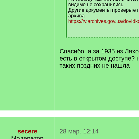
видимо не сохранились.
Другие документы проверьте 
архива
https://rv.archives.gov.ua/dovidk
[
/
q
Спасибо, а за 1935 из Лях
]
есть в открытом доступе? 
таких поздних не нашла
secere
28 мар. 12:14
Модератор