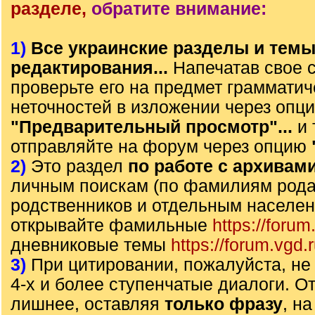
разделе,
обратите внимание:
1)
Все украинские разделы и тем
редактирования...
Напечатав свое 
проверьте его на предмет грамматич
неточностей в изложении через опц
"Предварительный просмотр"...
и 
отправляйте на форум через опцию
2)
Это раздел
по работе с архивам
личным поискам (по фамилиям рода)
родственников и отдельным населе
открывайте фамильные
https://forum
дневниковые темы
https://forum.vgd.
3)
При цитировании, пожалуйста, не 
4-х и более ступенчатые диалоги. О
лишнее, оставляя
только фразу
, н