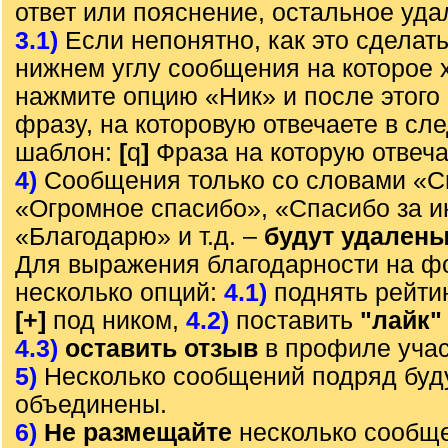
ответ или пояснение, остальное уда
3.1)
Если непонятно, как это сделать
нижнем углу сообщения на которое х
нажмите опцию «Ник» и после этого 
фразу, на которовую отвечаете в с
шаблон:
[
q
]
Фраза на которую отвеч
4)
Сообщения только со словами «С
«Огромное спасибо», «Спасибо за 
«Благодарю» и т.д. –
будут удален
Для выражения благодарности на ф
несколько опций:
4.1)
поднять рейти
[+]
под ником,
4.2)
поставить
"лайк"
4.3)
оставить отзыв
в профиле учас
5)
Несколько сообщений подряд буд
объединены.
6)
Не размещайте
несколько сообще