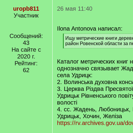
uropb811
26 мая 11:40
Участник
Ilona Antonova написал:
Сообщений:
[
Ищу метрические книги дере
43
q
район Ровенской области за п
]
На сайте с
[
/
2020 г.
q
Каталог метрических книг 
Рейтинг:
]
однозначно связывает Жад
62
села Удрицк:
2. Волинська духовна конс
3. Церква Різдва Пресвятої
Удрицьк Рівненського повіт
волості
4. сс. Жадень, Любоницьк,
Удрицьк, Хочин, Желіза
https://rv.archives.gov.ua/do