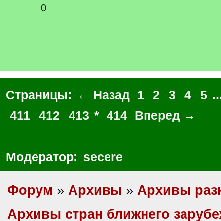
0
Страницы:
← Назад
1
2
3
4
5
..
411
412
413
*
414
Вперед →
Модератор:
secere
Форум
»
Архивы
»
Архивы раз
Архивы стран ближнего заруб