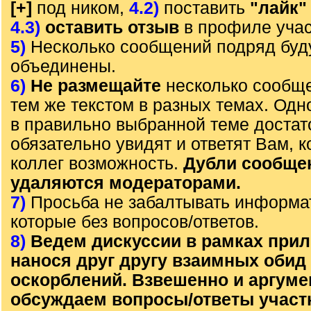
[+]
под ником,
4.2)
поставить
"лайк"
4.3)
оставить отзыв
в профиле учас
5)
Несколько сообщений подряд буд
объединены.
6)
Не размещайте
несколько сообще
тем же текстом в разных темах. Од
в правильно выбранной теме достат
обязательно увидят и ответят Вам, к
коллег возможность.
Дубли сообще
удаляются модераторами.
7)
Просьба не забалтывать информа
которые без вопросов/ответов.
8)
Ведем дискуссии в рамках прил
нанося друг другу взаимных обид
оскорблений. Взвешенно и аргум
обсуждаем вопросы/ответы участ