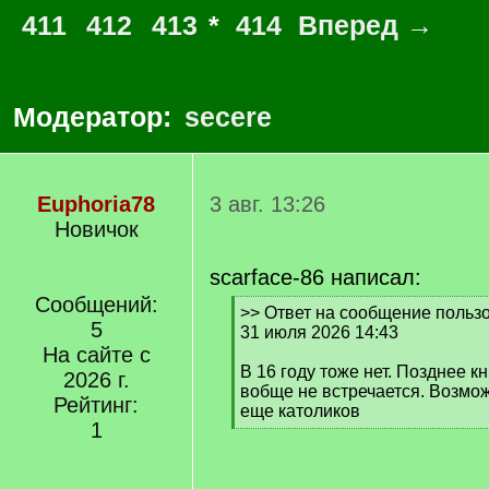
411
412
413
*
414
Вперед →
Модератор:
secere
Euphoria78
3 авг. 13:26
Новичок
scarface-86 написал:
Сообщений:
[
>> Ответ на сообщение пользо
5
q
31 июля 2026 14:43
]
На сайте с
В 16 году тоже нет. Позднее к
2026 г.
вобще не встречается. Возмо
Рейтинг:
еще католиков
1
[
/
q