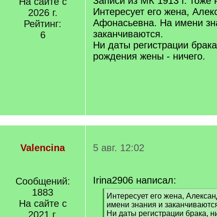
Записи из МК 1913 г. тоже
На сайте с
Интересует его жена, Алек
2026 г.
Афонасьевна. На имени зн
Рейтинг:
заканчиваются.
6
Ни даты регистрации брака
рождения жены - ничего.
Valencina
5 авг. 12:02
Irina2906 написал:
Сообщений:
1883
[
Интересует его жена, Алекса
На сайте с
q
имени знания и заканчиваются
]
2021 г.
Ни даты регистрации брака, 