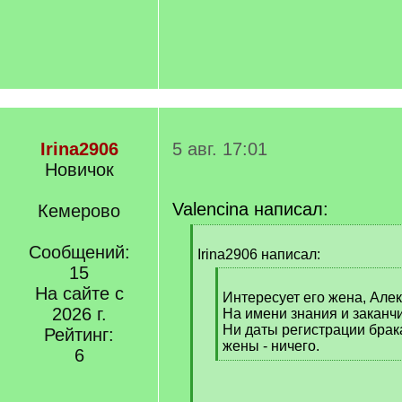
Irina2906
5 авг. 17:01
Новичок
Valencina написал:
Кемерово
[
Сообщений:
q
Irina2906 написал:
]
15
[
На сайте с
q
Интересует его жена, Але
2026 г.
]
На имени знания и заканч
Ни даты регистрации брак
Рейтинг:
жены - ничего.
6
[
/
q