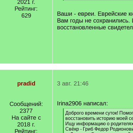
]
2021 г.
[
/
Рейтинг:
q
Ваши - евреи. Еврейские к
629
]
Вам годы не сохранились.
восстановленные свидетел
pradid
3 авг. 21:46
Irina2906 написал:
Сообщений:
2377
[
Доброго времени суток! Помог
На сайте с
q
восстановить историю моей с
]
2018 г.
Ищу информацию о родителях 
Свёкр - Гриб Федор Родионович
Рейтинг: