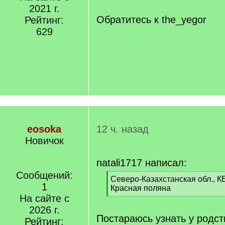
]
2021 г.
/
q
Обратитесь к the_yegor
Рейтинг:
]
629
eosoka
12 ч. назад
Новичок
natali1717 написал:
Сообщений:
[
Северо-Казахстанская обл.,
1
q
Красная поляна
]
На сайте с
[
/
2026 г.
q
Постараюсь узнать у родс
Рейтинг:
]