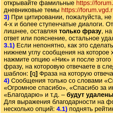
открывайте фамильные
https://forum
дневниковые темы
https://forum.vgd.
3)
При цитировании, пожалуйста, не 
4-х и более ступенчатые диалоги. О
лишнее, оставляя
только фразу
, н
ответ или пояснение, остальное уда
3.1)
Если непонятно, как это сделать
нижнем углу сообщения на которое х
нажмите опцию «Ник» и после этого 
фразу, на которовую отвечаете в с
шаблон:
[
q
]
Фраза на которую отвеч
4)
Сообщения только со словами «С
«Огромное спасибо», «Спасибо за 
«Благодарю» и т.д. –
будут удален
Для выражения благодарности на ф
несколько опций:
4.1)
поднять рейти