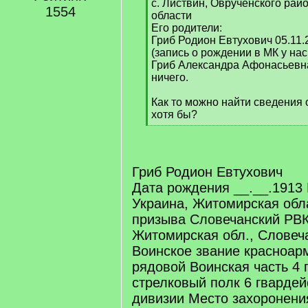
с. Листвин, Оврученского рай
1554
области
Его родители:
Гриб Родион Евтухович 05.11.2
(запись о рождении в МК у нас
Гриб Александра Афонасьевна
ничего.
Как то можно найти сведения 
хотя бы?
[
/
q
]
Гриб Родион Евтухович
Дата рождения __.__.1913
Украина, Житомирская обл
призыва Словечанский РВК
Житомирская обл., Словеч
Воинское звание красноарм
рядовой Воинская часть 4 
стрелковый полк 6 гвардей
дивизии Место захоронени