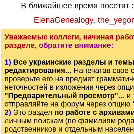
В ближайшее время посетят э
ElenaGenealogy
,
the_yegor
Уважаемые коллеги, начиная рабо
разделе,
обратите внимание:
1)
Все украинские разделы и тем
редактирования...
Напечатав свое 
проверьте его на предмет грамматич
неточностей в изложении через опц
"Предварительный просмотр"...
и 
отправляйте на форум через опцию
2)
Это раздел
по работе с архивам
личным поискам (по фамилиям рода)
родственников и отдельным населе