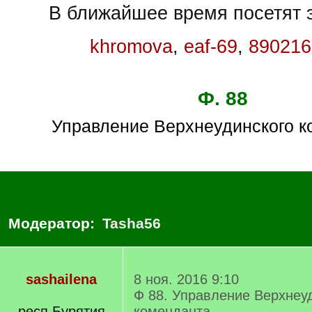
В ближайшее время посетят э
khromova
,
eaf-69
,
890216
Ф. 88
Управление Верхнеудинского 
Модератор:
Tasha56
sashailena
8 ноя. 2016 9:10
Ф 88. Управление Верхнеу
респ.Бурятия
коменданта