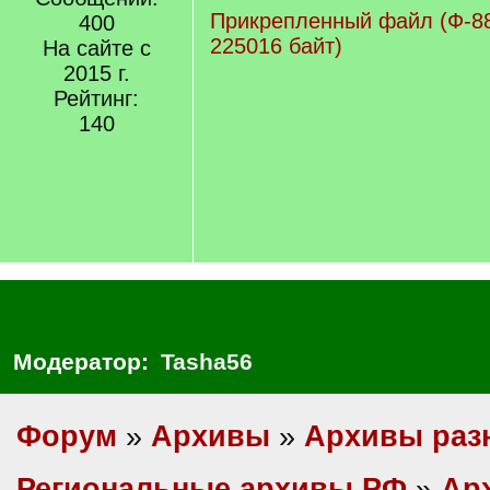
Прикрепленный файл (Ф-88
400
225016 байт)
На сайте с
2015 г.
Рейтинг:
140
Модератор:
Tasha56
Форум
»
Архивы
»
Архивы раз
Региональные архивы РФ
»
Ар