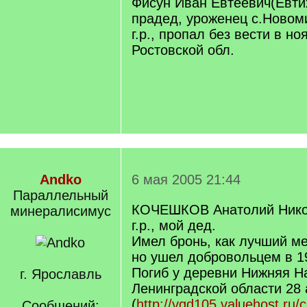
Фисун Иван Евтеевич(Евти
прадед, уроженец с.Новом
г.р., пропал без вести в но
Ростовской обл.
Andko
6 мая 2005 21:44
Параллельный
КОЧЕШКОВ Анатолий Никол
минералисимус
г.р., мой дед.
Имел бронь, как лучший ме
но ушел добровольцем в 1
Погиб у деревни Нижняя Н
г. Ярославль
Ленинградской области 28 
(
http://vgd105.valuehost.ru/c
Сообщений: