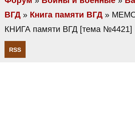
Форум
»
Войны и военные
»
Ва
ВГД
»
Книга памяти ВГД
» МЕМ
КНИГА памяти ВГД [тема №4421]
RSS