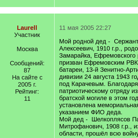
Laurell
11 мая 2005 22:27
Участник
Мой родной дед - Сержан
Алексеевич, 1910 г.р., род
Москва
Замарайка, Ефремовского р
призван Ефремовским РВК
Сообщений:
батареи, 13-й Зенитно-Ар
87
дивизии 24 августа 1943 го
На сайте с
под Карачевым. Благодаря
2005 г.
патриотическому отряду из 
Рейтинг:
братской могиле в этом го
11
установлена мемориальна
указанием ФИО деда.
Мой дед - Шелкоплясов П
Митрофанович, 1908 г.р., 
области, прошёл всю войн