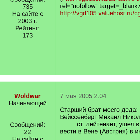
rel="nofollow" target=_blank
735
http://vgd105.valuehost.ru/cg
На сайте с
2003 г.
Рейтинг:
173
Woldwar
7 мая 2005 2:04
Начинающий
Старший брат моего деда:
Вейссенберг Михаил Нико
ст. лейтенант, ушел в 1
Сообщений:
вести в Вене (Австрия) в и
22
На сайте с