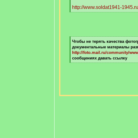
http://www.soldat1941-1945.na
[
/
q
]
[
Чтобы не терять качества фото
q
документальные материалы разм
]
http://foto.mail.ru/community/w
сообщениях давать ссылку
[
/
q
]