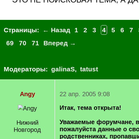
Страницы:
← Назад
1
2
3
4
5
6
7
69
70
71
Вперед →
Модераторы:
galinaS
,
tatust
Angy
22 апр. 2005 9:08
Итак, тема открыта!
Уважаемые форумчане, в
Нижний
пожалуйста данные о св
Новгород
родственниках, пропавш