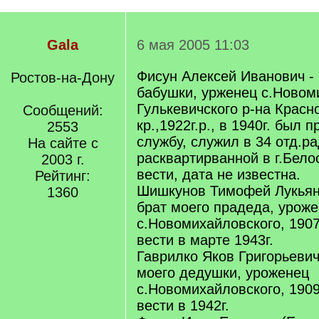
Gala
6 мая 2005 11:03
Фисун Алексей Иванович -
Ростов-на-Дону
бабушки, урженец с.Новом
Гулькевичского р-на Красн
Сообщений:
кр.,1922г.р., в 1940г. был 
2553
службу, служил в 34 отд.р
На сайте с
расквартирванной в г.Бело
2003 г.
вести, дата не известна.
Рейтинг:
Шишкунов Тимофей Лукьян
1360
брат моего прадеда, урож
с.Новомихайловского, 1907г
вести в марте 1943г.
Гаврилко Яков Григорьевич
моего дедушки, уроженец
с.Новомихайловского, 1909г
вести в 1942г.