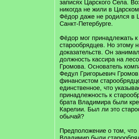
записях Царского Села. Во
никогда не жили в Царско
Фёдор даже не родился в 
Санкт-Петербурге.
Фёдор мог принадлежать к
старообрядцев. Но этому н
доказательств. Он занима
должность кассира на лес
Громова. Основатель комп
Федул Григорьевич Громов
финансистом старообрядце
единственное, что указыва
принадлежность к старооб
брата Владимира были кре
Карелии. Был ли это стар
обычай?
Предположение о том, что 
Владимир были старообря