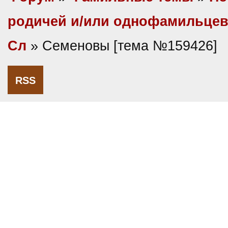
родичей и/или однофамильце
Сл
» Семеновы [тема №159426]
RSS