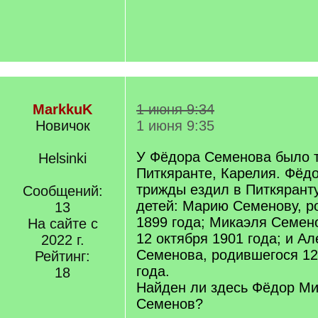
MarkkuK
1 июня 9:34
Новичок
1 июня 9:35
У Фёдора Семенова было т
Helsinki
Питкяранте, Карелия. Фёд
трижды ездил в Питкяранту
Сообщений:
детей: Марию Семенову, р
13
1899 года; Микаэля Семен
На сайте с
12 октября 1901 года; и А
2022 г.
Семенова, родившегося 12
Рейтинг:
года.
18
Найден ли здесь Фёдор М
Семенов?