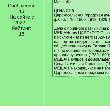
[
MarkkuK•
Сообщений:
q
]
13
ЦГИА СПб
Царскосельская городская ду
На сайте с
ф.696, 1783-1800; 1812; 1829-19
2022 г.
Рейтинг:
Дела о приписке разных лиц к 
МЕЩАНству ЦАРСКОГО Села, 
18
и исключении из него (1829-191
паспортов, свидетельств, пос
общественных сумм Ратуши (1
гг.); по обвинению городских 
правонарушениях (1789-1800; 1
МЕЩАН, купцов и домовладе
Села, Гатчины и Павловска (190
МЕЩАН, находящихся на изле
Царскосельском городским госп
[
/
q
]