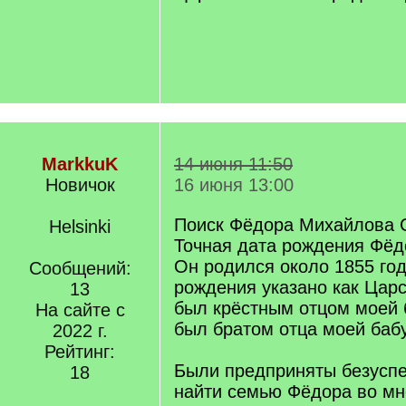
MarkkuK
14 июня 11:50
Новичок
16 июня 13:00
Поиск Фёдора Михайлова 
Helsinki
Точная дата рождения Фёд
Он родился около 1855 го
Сообщений:
рождения указано как Цар
13
был крёстным отцом моей 
На сайте с
был братом отца моей баб
2022 г.
Рейтинг:
Были предприняты безусп
18
найти семью Фёдора во мн