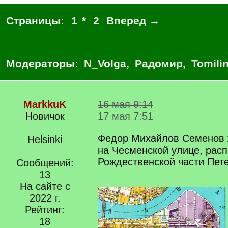
Страницы:
1
*
2
Вперед →
Модераторы:
N_Volga
,
Радомир
,
Tomili
MarkkuK
16 мая 9:14
Новичок
17 мая 7:51
Федор Михайлов Семенов 
Helsinki
на Чесменской улице, рас
Рождественской части Пете
Сообщений:
13
На сайте с
2022 г.
Рейтинг:
18