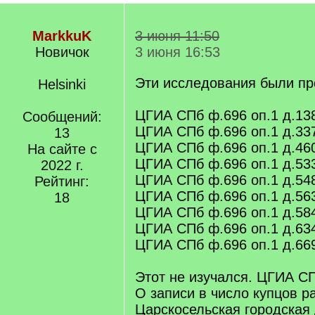
MarkkuK
3 июня 11:50
Новичок
3 июня 16:53
Эти исследования были пр
Helsinki
ЦГИА СПб ф.696 оп.1 д.13
Сообщений:
ЦГИА СПб ф.696 оп.1 д.33
13
ЦГИА СПб ф.696 оп.1 д.46
На сайте с
ЦГИА СПб ф.696 оп.1 д.53
2022 г.
ЦГИА СПб ф.696 оп.1 д.54
Рейтинг:
ЦГИА СПб ф.696 оп.1 д.56
18
ЦГИА СПб ф.696 оп.1 д.58
ЦГИА СПб ф.696 оп.1 д.63
ЦГИА СПб ф.696 оп.1 д.66
Этот не изучался. ЦГИА СП
О записи в число купцов р
Царскосельская городская