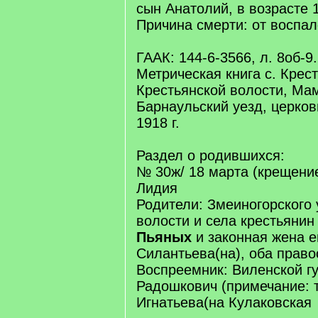
сын Анатолий, в возрасте 1
Причина смерти: от воспал
ГААК: 144-6-3566, л. 8об-9.
Метрическая книга с. Крес
Крестьянской волости, Ма
Барнаульский уезд, церков
1918 г.
Раздел о родившихся:
№ 30ж/ 18 марта (крещение
Лидия
Родители: Змеиногорского 
волости и села крестьянин
Пьяных
и законная жена е
Силантьева(на), оба прав
Воспреемник: Виленской гу
Радошкович (примечание: т
Игнатьева(на Кулаковская