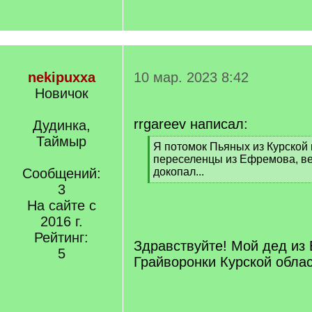
nekipuxxa
10 мар. 2023 8:42
Новичок
rrgareev написал:
Дудинка,
Таймыр
[
Я потомок Пьяных из Курской г
q
переселенцы из Ефремова, ве
]
Сообщений:
докопал...
[
3
/
На сайте с
q
2016 г.
]
Рейтинг:
Здравствуйте! Мой дед из
5
Грайворонки Курской обла