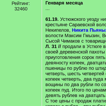
Генваря месяца
Рейтинг:
...
32460
61.19.
Устюжского уезду н
крестьяне Сараевской вол
Некипелов,
Никита Пьяны
волости Максим Гмызин, В
Сысой Чимаков с товарищ
Л. 31 //
продали в Устюге 
своей деревенской пахоты
приуготовления сорок пять
девяносту копеек, дватцат
пшеницы по рублю по штид
четверть, шесть четвертей 
копеек четверть, два пуда
вощины по два рубли по со
копеек пуд. Итого по цена
девять рублев на дватцать
С тое цены с продаж плат