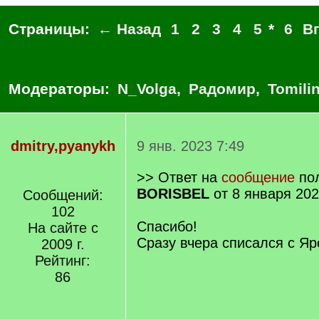
Страницы:
← Назад
1
2
3
4
5
*
6
В
Модераторы:
N_Volga
,
Радомир
,
Tomili
dmitry,pyanykh
9 янв. 2023 7:49
>> Ответ на
сообщение
пол
BORISBEL
от 8 января 202
Сообщений:
102
Спасибо!
На сайте с
Сразу вчера списался с Я
2009 г.
Рейтинг:
86