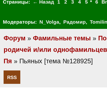
Страницы:
← Назад
1
2
3
4
5
*
6
В
Модераторы:
N_Volga
,
Радомир
,
Tomili
Форум
»
Фамильные темы
»
По
родичей и/или однофамильце
Пя
» Пьяных [тема №128925]
RSS