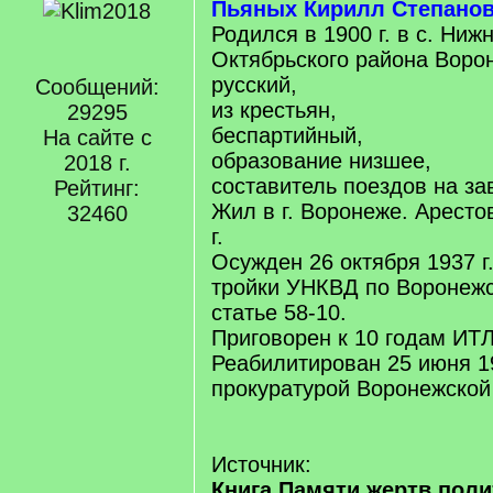
Пьяных Кирилл Степано
Родился в 1900 г. в c. Ниж
Октябрьского района Воро
русский,
Сообщений:
из крестьян,
29295
беспартийный,
На сайте с
образование низшее,
2018 г.
составитель поездов на за
Рейтинг:
Жил в г. Воронеже. Аресто
32460
г.
Осужден 26 октября 1937 
тройки УНКВД по Воронежс
статье 58-10.
Приговорен к 10 годам ИТЛ
Реабилитирован 25 июня 19
прокуратурой Воронежской
Источник:
Книга Памяти жертв поли