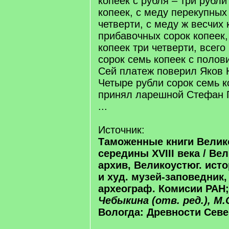
копеек с рубля – три рубл
копеек, с меду перекупных
четверти, с меду ж весчих 
прибавочных сорок копеек,
копеек три четверти, всего
сорок семь копеек с полов
Сей платеж поверил Яков 
Четыре рубли сорок семь к
принял ларешной Стефан 
...
Источник:
Таможенные книги Велик
середины ХVIII века / Вел
архив, Великоустюг. исто
и худ. музей-заповедник,
археограф. Комисии РАН
Чебыкина (отв. ред.), М.
Вологда: Древности Север