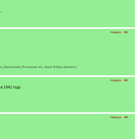
o=
Наверх
##
.),Васильченко (Ростовская обл, Земля Войска Донского)
Наверх
##
в 1942 году
Наверх
##