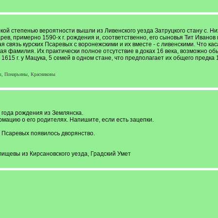
окой степенью вероятности вышли из Ливенского уезда Затруцкого стану с. Ни
в, примерно 1590-х г. рождения и, соответственно, его сыновья Тит Иванов 
 связь курских Псаревых с воронежскими и их вместе - с ливенскими. Что ка
кая фамилия. Их практически полное отсутствие в доках 16 века, возможно о
615 г. у Мацука, 5 семей в одном стане, что предполагает их общего предка 1
ы, Понарьины, Красниковы
 года рождения из Землянска.
мацию о его родителях. Напишите, если есть зацепки.
 Псаревых появилось дворянство.
ищевы из Кирсановского уезда, Градский Умет