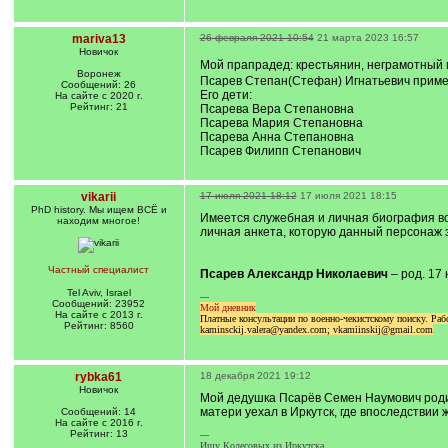
mariva13
26 февраля 2021 10:54
21 марта 2023 16:57
Новичок
Мой прапрадед: крестьянин, неграмотный
Воронеж
Псарев Степан(Стефан) Игнатьевич пример
Сообщений: 26
Его дети:
На сайте с 2020 г.
Рейтинг: 21
Псарева Вера Степановна
Псарева Мария Степановна
Псарева Анна Степановна
Псарев Филипп Степанович
vikarii
17 июля 2021 18:12
17 июля 2021 18:15
PhD history. Мы ищем ВСЁ и
Имеется служебная и личная биография во
находим многое!
личная анкета, которую данный персонаж з
Частный специалист
Псарев Александр Николаевич
– род. 17 
Tel Aviv, Israel
---
Сообщений: 23952
Мой дневник
На сайте с 2013 г.
Платные консультации по военно-чекистскому поиску. Р
Рейтинг: 8560
kaminsckij.valera@yandex.com; vkamiinskij@gmail.com
rybka61
18 декабря 2021 19:12
Новичок
Мой дедушка Псарёв Семен Наумович родилс
матери уехал в Иркутск, где впоследствии
Сообщений: 14
На сайте с 2016 г.
Рейтинг: 13
---
Ищу Колесовых из Иркутска