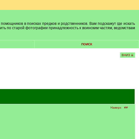
 помощников в поисках предков и родственников. Вам подскажут где искать
лить по старой фотографии принадлежность к воинским частям, ведомствам
ПОИСК
ВНИЗ ⇊
Наверх
##