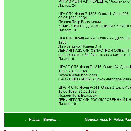
РГПУ ИМЕНИ А.И. ГЕРЦЕНА. / Архивная опи
Листов: 24
ЦГА СПб. Фонд Р-4898. Опись 1. Дело 908
08.06.1932–1934
Псарев Петр Васильевич
КОМИССИЯ ПО ДЕЛАМ БЫВШИХ КРАСНОГВА
Листов: 13
ЦГА СПб. Фонд Р-6276. Опись 72. Дело 305
1933
Личное дело: Псарев И.И.
ЛЕНИНГРАДСКИЙ ОБЛАСТНОЙ СОВЕТ ПРОФСОЮ
преподавателей) / Личные дела слушател
Листов: 6
ЦГАЛС СПб. Фонд Р-1816. Опись 24. Дело 
1930–23.01.1948
Псарев Иван Иванович
ОАО «СЕВКАБЕЛЬ» / Опись невостребован
ЦГАЛИ СПб. Фонд Р-241. Опись 2. Дело 43
16.06.1939–31.12.1939
Псарев Петр Ефимович
ЛЕНИНГРАДСКИЙ ГОСУДАРСВЕННЫЙ ИНСТИТ
Листов: 10
← Назад
Вперед →
Модераторы:
N_Volga
,
Ра