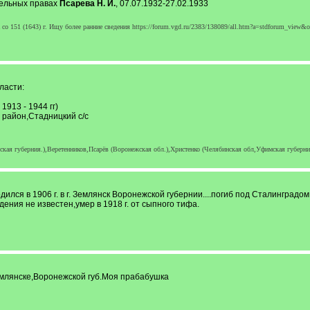
тельных правах
Псарева Н. И.
, 07.07.1932-27.02.1933
о 151 (1643) г. Ищу более ранние сведения https://forum.vgd.ru/2383/138089/all.htm?a=stdforum_view&
ласти:
913 - 1944 гг)
 район,Стадницкий с/с
ая губерния.),Веретенников,Псарёв (Воронежская обл.),Христенко (Челябинская обл,Уфимская губерния
лся в 1906 г. в г. Землянск Воронежской губернии....погиб под Сталинградом 
ения не известен,умер в 1918 г. от сыпного тифа.
емлянске,Воронежской губ.Моя прабабушка