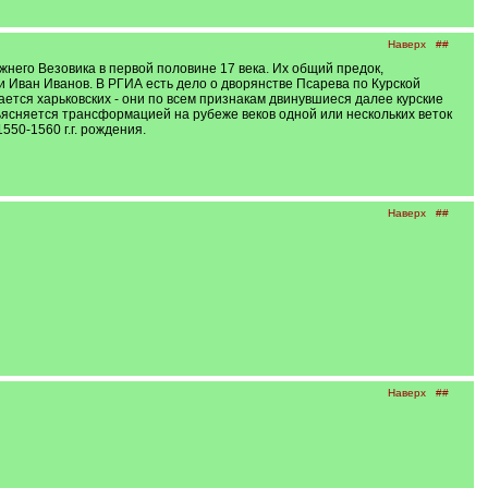
Наверх
##
жнего Везовика в первой половине 17 века. Их общий предок,
и Иван Иванов. В РГИА есть дело о дворянстве Псарева по Курской
сается харьковских - они по всем признакам двинувшиеся далее курские
бьясняется трансформацией на рубеже веков одной или нескольких веток
550-1560 г.г. рождения.
Наверх
##
Наверх
##