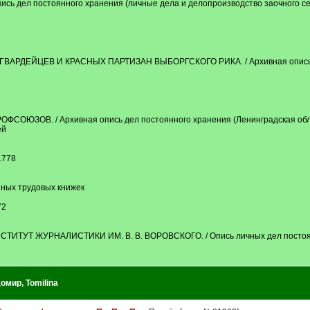
сь дел постоянного хранения (личные дела и делопроизводство заочного сек
РДЕЙЦЕВ И КРАСНЫХ ПАРТИЗАН ВЫБОРГСКОГО РИКА. / Архивная опись д
ЗОВ. / Архивная опись дел постоянного хранения (Ленинградская обла
ей
1778
ных трудовых книжек
72
УТ ЖУРНАЛИСТИКИ ИМ. В. В. ВОРОВСКОГО. / Опись личных дел постоя
домир
,
Tomilina