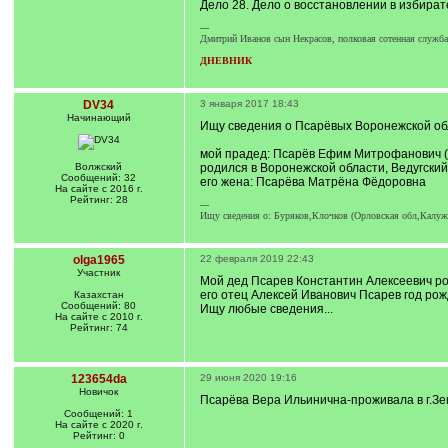
Дело 28. Дело о восстановлении в избира
---
Дмитрий Иванов сын Некрасов, полковая сотенная служба с
ДНЕВНИК
DV34
3 января 2017 18:43
Начинающий
Ищу сведения о Псарёвых Воронежской об
мой прадед: Псарёв Ефим Митрофанович ( 1
Волжский
родился в Воронежской области, Ведугский
Сообщений: 32
его жена: Псарёва Матрёна Фёдоровна
На сайте с 2016 г.
Рейтинг: 28
---
Ищу сведения о: Буряков,Клочков (Орловская обл,Калужск
olga1965
22 февраля 2019 22:43
Участник
Мой дед Псарев Константин Алексеевич роди
его отец Алексей Иванович Псарев год рожд
Казахстан
Сообщений: 80
Ищу любые сведения...
На сайте с 2010 г.
Рейтинг: 74
123654da
29 июня 2020 19:16
Новичок
Псарёва Вера Ильинична-проживала в г.З
Сообщений: 1
На сайте с 2020 г.
Рейтинг: 0