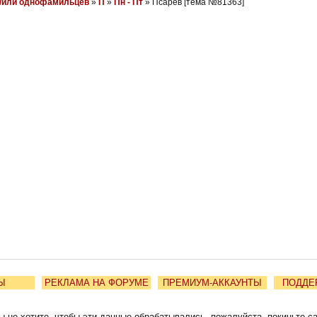
и/или однофамильцев
»
П
»
Пн - Пт
» Псарёв [тема №81363]
Ы
РЕКЛАМА НА ФОРУМЕ
ПРЕМИУМ-АККАУНТЫ
ПОДДЕ
ы не хотите, чтобы эти данные обрабатывались, пожалуйста, покиньте с