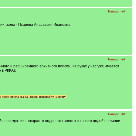
Наверх
##
ии, жена - Псарева Анастасия Ивановна
Наверх
##
ного и расширенного архивного поиска. На руках у нас уже имеется
 в РККА):
осле оплаты аванса. Заказы присылайте на почту:
Наверх
##
В последствии в возрасте подростка вместе со своим дядей по линии
.