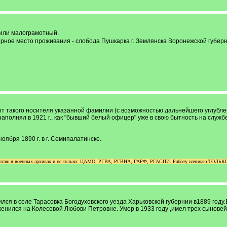
 или малограмотный.
ное место проживания - слобода Пушкарка г. Землянска Воронежской губерн
т такого носителя указанной фамилии (с возможностью дальнейшего углублен
аполнял в 1921 г., как "бывший белый офицер" уже в свою бытность на службе
ноября 1890 г. в г. Семипалатинске.
аботаю в военных архивах и не только: ЦАМО, РГВА, РГВИА, ГАРФ, РГАСПИ. Работу начинаю ТОЛЬКО п
я в селе Тарасовка Богодуховского уезда Харьковской губернии в1889 году.
 женился на Колесовой Любови Петровне. Умер в 1933 году ,имел трех сыновей