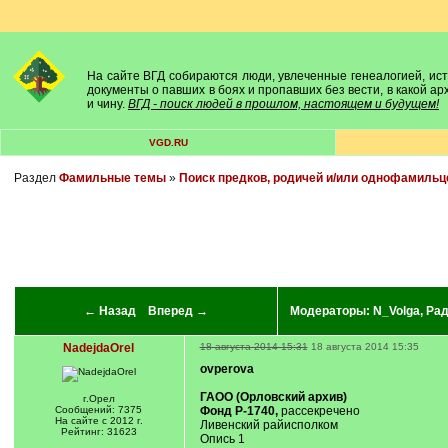
На сайте ВГД собираются люди, увлеченные генеалогией, исто
документы о павших в боях и пропавших без вести, в какой а
и чину.
ВГД - поиск людей в прошлом, настоящем и будущем!
VGD.RU
Раздел
Фамильные темы
»
Поиск предков, родичей и/или однофамильц
← Назад
Вперед →
Модераторы:
N_Volga
,
Ра
NadejdaOrel
18 августа 2014 15:31
18 августа 2014 15:35
ovperova
ГАОО (Орловский архив)
г.Орел
Сообщений: 7375
Фонд Р-1740,
рассекречено
На сайте с 2012 г.
Ливенский райисполком
Рейтинг: 31623
Опись 1