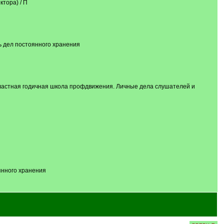
тора) / П
ел постоянного хранения
стная годичная школа профдвижения. Личные дела слушателей и
нного хранения