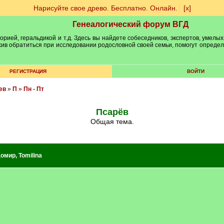
Нарисуйте свое древо. Бесплатно. Онлайн.
[х]
Генеалогический форум ВГД
рией, геральдикой и т.д. Здесь вы найдете собеседников, экспертов, умелых
рхив обратиться при исследовании родословной своей семьи, помогут опреде
РЕГИСТРАЦИЯ
ВОЙТИ
ев
»
П
»
Пн - Пт
Псарёв
Общая тема.
домир
,
Tomilina