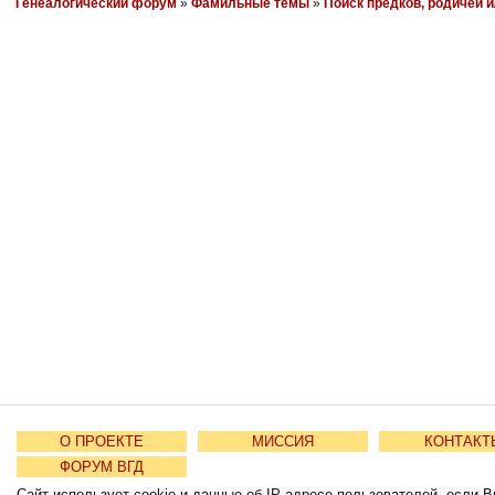
Генеалогический форум
»
Фамильные темы
»
Поиск предков, родичей 
О ПРОЕКТЕ
МИССИЯ
КОНТАКТ
ФОРУМ ВГД
Сайт использует cookie и данные об IP-адресе пользователей, если В