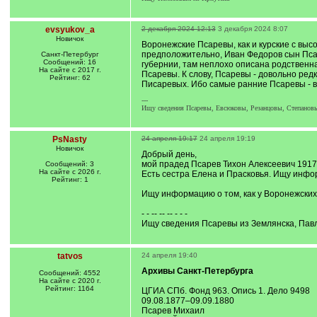
evsyukov_a
2 декабря 2024 12:13
3 декабря 2024 8:07
Новичок
Воронежские Псаревы, как и курские с выс
предположительно, Иван Федоров сын Псаре
Санкт-Петербург
Сообщений: 16
губернии, там неплохо описана родственная
На сайте с 2017 г.
Псаревы. К слову, Псаревы - довольно ред
Рейтинг: 62
Писаревых. Ибо самые ранние Псаревы - в 1
---
Ищу сведения Псаревы, Евсюковы, Резанцовы, Степанов
PsNasty
24 апреля 19:17
24 апреля 19:19
Новичок
Добрый день,
мой прадед Псарев Тихон Алексеевич 1917
Сообщений: 3
На сайте с 2026 г.
Есть сестра Елена и Прасковья. Ищу инфор
Рейтинг: 1
Ищу информацию о том, как у Воронежских
- - -- -- -- - - -
Ищу сведения Псаревы из Землянска, Павл
tatvos
24 апреля 19:40
Архивы Санкт-Петербурга
Сообщений: 4552
На сайте с 2020 г.
Рейтинг: 1164
ЦГИА СПб. Фонд 963. Опись 1. Дело 9498
09.08.1877–09.09.1880
Псарев Михаил