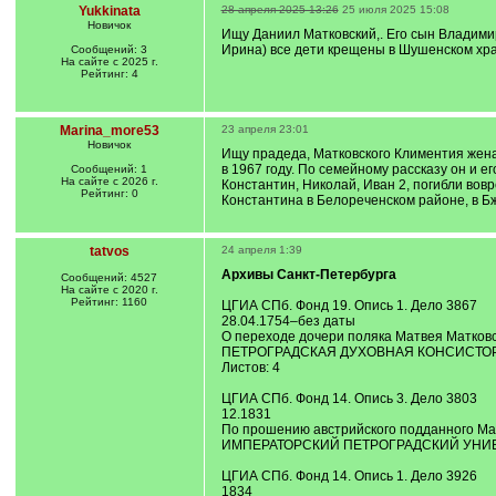
Yukkinata
28 апреля 2025 13:26
25 июля 2025 15:08
Новичок
Ищу Даниил Матковский,. Его сын Владими
Ирина) все дети крещены в Шушенском храме
Сообщений: 3
На сайте с 2025 г.
Рейтинг: 4
Marina_more53
23 апреля 23:01
Новичок
Ищу прадеда, Матковского Климентия жена
в 1967 году. По семейному рассказу он и е
Сообщений: 1
На сайте с 2026 г.
Константин, Николай, Иван 2, погибли во
Рейтинг: 0
Константина в Белореченском районе, в Бж
tatvos
24 апреля 1:39
Архивы Санкт-Петербурга
Сообщений: 4527
На сайте с 2020 г.
Рейтинг: 1160
ЦГИА СПб. Фонд 19. Опись 1. Дело 3867
28.04.1754–без даты
О переходе дочери поляка Матвея Матковс
ПЕТРОГРАДСКАЯ ДУХОВНАЯ КОНСИСТОРИЯ.
Листов: 4
ЦГИА СПб. Фонд 14. Опись 3. Дело 3803
12.1831
По прошению австрийского подданного Матк
ИМПЕРАТОРСКИЙ ПЕТРОГРАДСКИЙ УНИВЕРСИТЕ
ЦГИА СПб. Фонд 14. Опись 1. Дело 3926
1834