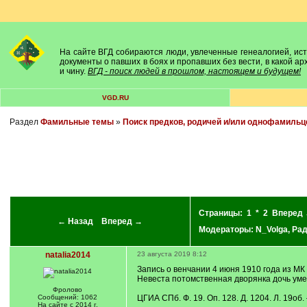
На сайте ВГД собираются люди, увлеченные генеалогией, исто
документы о павших в боях и пропавших без вести, в какой а
и чину.
ВГД - поиск людей в прошлом, настоящем и будущем!
VGD.RU
Раздел
Фамильные темы
»
Поиск предков, родичей и/или однофамильц
Страницы:
1
*
2
Вперед
← Назад
Вперед →
Модераторы:
N_Volga
,
Ра
natalia2014
23 августа 2019 8:12
Запись о венчании 4 июня 1910 года из МК 
Невеста потомственная дворянка дочь ум
Фролово
Сообщений: 1062
ЦГИА СПб. Ф. 19. Оп. 128. Д. 1204. Л. 19об. 
На сайте с 2014 г.