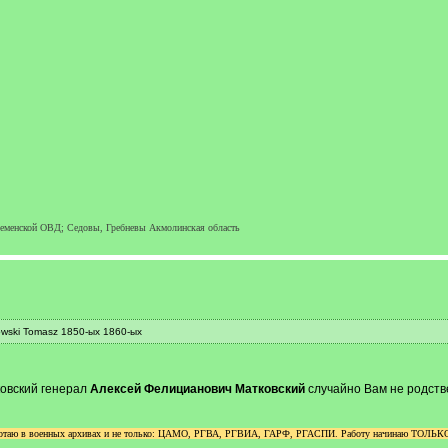
еменской ОВД; Седовы, Гребневы Акмолинская область
wski Tomasz 1850-ых 1860-ых
овский генерал
Алексей Фелицианович Матковский
случайно Вам не родств
аботаю в военных архивах и не только: ЦАМО, РГВА, РГВИА, ГАРФ, РГАСПИ. Работу начинаю ТОЛЬКО п