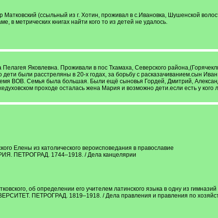
р Матковский (ссыльный из г. Хотин, проживал в с.Ивановка, Шушенской вол
, в метрических книгах найти кого то из детей не удалось.
 Пелагея Яковлевна. Проживали в пос Тхамаха, Северского района,(Горячекл
го дети были расстреляны в 20-х годах, за борьбу с расказачиванием.сын Иван
время ВОВ. Семья была большая. Были ещё сыновья Гордей, Дмитрий, Алексан
едуховском проходе осталась жена Мария и возможно дети.если есть у кого л
кого Елены из католического вероисповедания в православие
 ПЕТРОГРАД. 1744–1918. / Дела канцелярии
овского, об определении его учителем латинского языка в одну из гимназий
Т. ПЕТРОГРАД. 1819–1918. / Дела правления и правления по хозяйственн