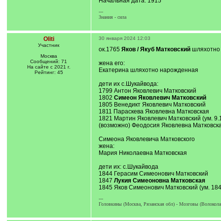
Начальная дата: 1915
---
Знания - сила
Oliti
30 января 2024 12:03
Участник
ок.1765
Яков / Якуб Матковский
шляхотно 
Москва
Сообщений: 71
жена его:
На сайте с 2021 г.
Екатерина шляхотно нарожденная
Рейтинг: 45
дети их с.Шукайвода:
1799 Антон Яковлевич Матковский
1802
Симеон Яковлевич Матковский
1805 Венедикт Яковлевич Матковский
1811 Параскева Яковлевна Матковская
1821 Мартин Яковлевич Матковский (ум. 9.
(возможно) Феодосия Яковлевна Матковска
Симеона Яковлевича Матковского
жена:
Мария Николаевна Матковская
дети их: с.Шукайвода
1844 Герасим Симеонович Матковский
1847
Лукия Симеоновна Матковская
1845 Яков Симеонович Матковский (ум. 184
---
Головкины (Москва, Рязанская обл) - Мозговы (Волокола