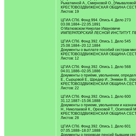
Рыкаткиной А., Смирновой О., [Умываловой]
КРЕСТОВОЗДВИЖЕНСКАЯ ОБЩИНА СЕСТЕР 
Листов: 19
ЦГИА СПб. Фонд 994. Опись 4. Дело 273
03.08.1884–22.05.1891
О Матковском Николае Ивановиче
ИМПЕРАТОРСКИЙ ЛЕСНОЙ ИНСТИТУТ. ПЕТРОГР
ЦГИА СПб. Фонд 392. Опись 1. Дело 545
25.08.1884–20.12.1884
Документы о выплате пособий сестрам мило
КРЕСТОВОЗДВИЖЕНСКАЯ ОБЩИНА СЕСТЕР 
Листов: 12
ЦГИА СПб. Фонд 392. Опись 1. Дело 568
04.01.1886–02.05.1886
Документы о приёме, увольнении, определ
Е., Сырцовой Е., Шредер И., Энкман В., (пр
КРЕСТОВОЗДВИЖЕНСКАЯ ОБЩИНА СЕСТЕР 
Листов: 22
ЦГИА СПб. Фонд 392. Опись 1. Дело 600
31.12.1887–15.06.1888
Документы о приеме, увольнении и назначе
Н., Николаевой К., Ореховой Т., Осиповой 
КРЕСТОВОЗДВИЖЕНСКАЯ ОБЩИНА СЕСТЕР 
Листов: 28
ЦГИА СПб. Фонд 392. Опись 1. Дело 601
07.05.1888–18.07.1888
Документы о переводе пенсий бывшим сестр