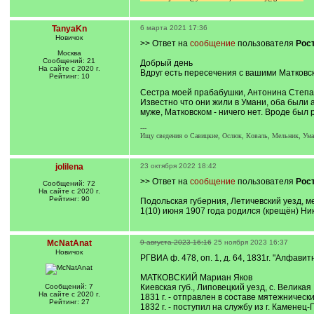
TanyaKn
6 марта 2021 17:36
Новичок
>> Ответ на
сообщение
пользователя
Рост
Москва
Сообщений: 21
Добрый день
На сайте с 2020 г.
Вдруг есть пересечения с вашими Матковс
Рейтинг: 10
Сестра моей прабабушки, Антонина Степано
Известно что они жили в Умани, оба были а
муже, Матковском - ничего нет. Вроде был 
---
Ищу сведения о Савицкие, Ослюк, Коваль, Мельник, Ума
jolilena
23 октября 2022 18:42
>> Ответ на
сообщение
пользователя
Рост
Сообщений: 72
На сайте с 2020 г.
Рейтинг: 90
Подольская губерния, Летичевский уезд, м
1(10) июня 1907 года родился (крещён) Н
McNatAnat
9 августа 2023 16:16
25 ноября 2023 16:37
Новичок
РГВИА ф. 478, оп. 1, д. 64, 1831г. "Алфави
МАТКОВСКИЙ Мариан Яков
Сообщений: 7
Киевская губ., Липовецкий уезд, с. Велик
На сайте с 2020 г.
1831 г. - отправлен в составе мятежничес
Рейтинг: 27
1832 г. - поступил на службу из г. Камене