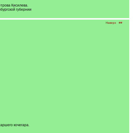
етрова Кисилева.
бургской губернии
Наверх
##
аршего кочегара.