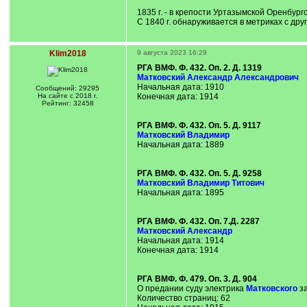
1835 г. - в крепости Уртазымской Оренбур
С 1840 г. обнаруживается в метриках с д
Klim2018
9 августа 2023 16:29
РГА ВМФ. Ф. 432. Оп. 2. Д. 1319
Матковский Александр Александрович
Начальная дата: 1910
Сообщений: 29295
На сайте с 2018 г.
Конечная дата: 1914
Рейтинг: 32458
РГА ВМФ. Ф. 432. Оп. 5. Д. 9117
Матковский Владимир
Начальная дата: 1889
РГА ВМФ. Ф. 432. Оп. 5. Д. 9258
Матковский Владимир Титович
Начальная дата: 1895
РГА ВМФ. Ф. 432. Оп. 7.Д. 2287
Матковский Александр
Начальная дата: 1914
Конечная дата: 1914
РГА ВМФ. Ф. 479. Оп. 3. Д. 904
О предании суду электрика
Матковского
за
Количество страниц: 62