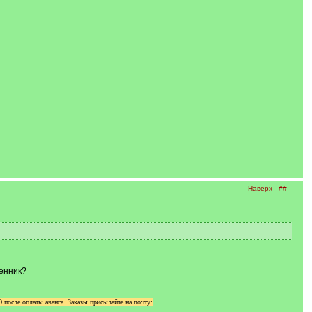
Наверх
##
енник?
осле оплаты аванса. Заказы присылайте на почту: