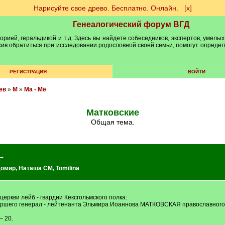
Нарисуйте свое древо. Бесплатно. Онлайн.
[х]
Генеалогический форум ВГД
рией, геральдикой и т.д. Здесь вы найдете собеседников, экспертов, умелых
рхив обратиться при исследовании родословной своей семьи, помогут опреде
РЕГИСТРАЦИЯ
ВОЙТИ
ев
»
М
»
Ма - Мё
Матковские
Общая тема.
 →
домир
,
Наташа СМ
,
Tomilina
церкви лейб - гвардии Кексгольмского полка:
ершего генерал - лейтенанта Эльмира Иоаннова МАТКОВСКАЯ православного в
– 20.