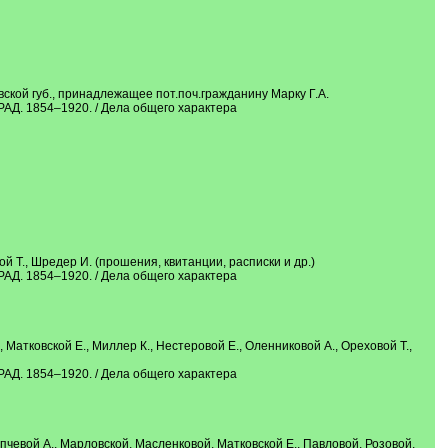
кой губ., принадлежащее пот.поч.гражданину Марку Г.А.
854–1920. / Дела общего характера
 Т., Шредер И. (прошения, квитанции, расписки и др.)
854–1920. / Дела общего характера
Матковской Е., Миллер К., Нестеровой Е., Оленниковой А., Ореховой Т.,
854–1920. / Дела общего характера
чевой А., Марловской, Масленковой, Матковской Е., Павловой, Розовой,