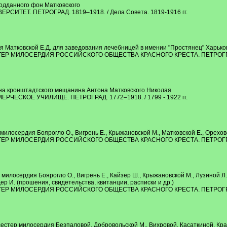
одданного фон Матковского
ТЕТ. ПЕТРОГРАД. 1819–1918. / Дела Совета. 1819-1916 гг.
Матковской Е.Д. для заведования лечебницей в имении "Простянец" Харьковс
МИЛОСЕРДИЯ РОССИЙСКОГО ОБЩЕСТВА КРАСНОГО КРЕСТА. ПЕТРОГРАД. 1
на кронштадтского мещанина Антона Матковского Николая
ЕСКОЕ УЧИЛИЩЕ. ПЕТРОГРАД. 1772–1918. / 1799 - 1922 гг.
лосердия Боярогло О., Вигрень Е., Крыжановской М., Матковской Е., Ореховой
МИЛОСЕРДИЯ РОССИЙСКОГО ОБЩЕСТВА КРАСНОГО КРЕСТА. ПЕТРОГРАД. 1
илосердия Боярогло О., Вигрень Е., Кайзер Ш., Крыжановской М., Лузиной Л., 
р И. (прошения, свидетельства, квитанции, расписки и др.)
МИЛОСЕРДИЯ РОССИЙСКОГО ОБЩЕСТВА КРАСНОГО КРЕСТА. ПЕТРОГРАД. 1
стер милосердия Безпаловой, Добровольской М., Вихровой, Касаткиной, Крап