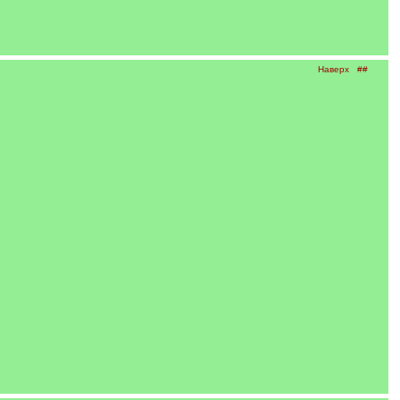
Наверх
##