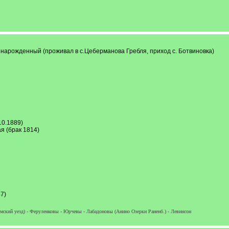
нарожденный (проживал в с.Цеберманова Гребля, приход с. Ботвиновка)
10.1889)
я (брак 1814)
7)
мский уезд) - Феруленковы - Юрчевы - Лабадоновы (Анино Озерки Раненб.) - Левинсон