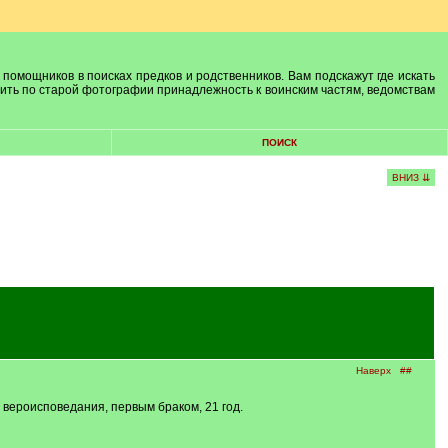
 помощников в поисках предков и родственников. Вам подскажут где искать
лить по старой фотографии принадлежность к воинским частям, ведомствам
ПОИСК
ВНИЗ ⇊
Наверх
##
ероисповедания, первым браком, 21 год.