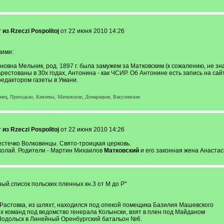
 из Rzeczi Pospolitoj
от 22 июня 2010 14:26
кими:
вна Мельник, род. 1897 г. была замужем за Матковским (к сожалению, не зна
рестованы в 30х годах, Антонина - как ЧСИР. Об Антонине есть запись на сай
редактором газеты в Умани.
нец, Приходько, Князевы, Матковские, Домарацкие, Вакулинские
 из Rzeczi Pospolitoj
от 22 июня 2010 14:26
естечко Волковинцы. Свято-троицкая церковь.
иколай. Родители - Мартин Михаилов
Матковский
и его законная жена Анастас
тный.список польских пленных кн.3 от М до Р"
ая Растовка, из шляхт, находился под опекой помещика Базилия Машевского
ких команд под ведомство генерала Колынски, взят в плен под Майданом
ц-Подольск в Линейный Оренбургский батальон №6.