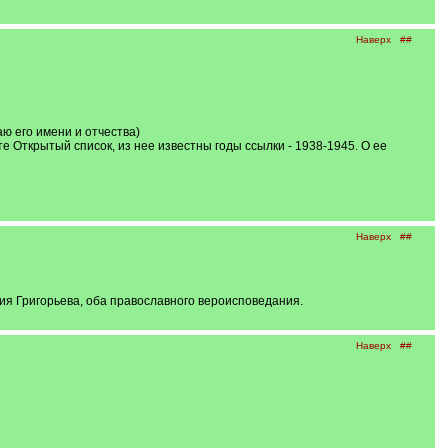
Наверх
##
ю его имени и отчества)
те Открытый список, из нее известны годы ссылки - 1938-1945. О ее
Наверх
##
ия Григорьева, оба православного вероисповедания.
Наверх
##