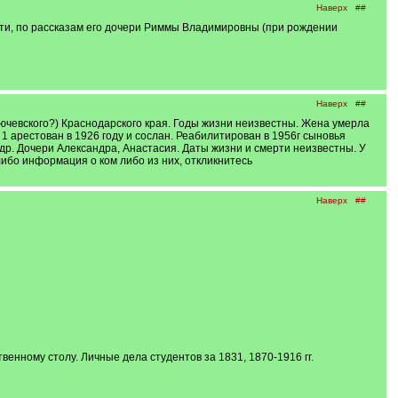
Наверх
##
ости, по рассказам его дочери Риммы Владимировны (при рождении
Наверх
##
ючевского?) Краснодарского края. Годы жизни неизвестны. Жена умерла
 1 арестован в 1926 году и сослан. Реабилитирован в 1956г сыновья
др. Дочери Александра, Анастасия. Даты жизни и смерти неизвестны. У
ибо информация о ком либо из них, откликнитесь
Наверх
##
ому столу. Личные дела студентов за 1831, 1870-1916 гг.