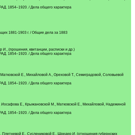
854–1920. / Дела общего характера
х 1881-1903 г. / Общие дела за 1883
И., (прошения, квитанции, расписки и др.)
854–1920. / Дела общего характера
атковской Е., Михайловой А., Ореховой Т., Семиградовой, Соловьевой
854–1920. / Дела общего характера
, Иосафова Е., Крыжановской М., Матковской Е., Михайловой, Надежиной
854–1920. / Дела общего характера
 Плетневой Е., Суслениковой Е., Шредер И. (отношения губернских