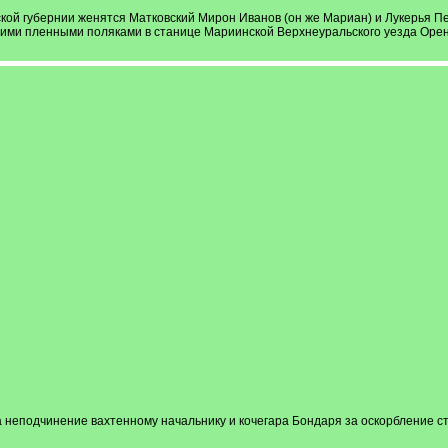
гской губернии женятся Матковский Мирон Иванов (он же Мариан) и Лукерья П
ругими пленными поляками в станице Мариинской Верхнеуральского уезда Орен
 неподчинение вахтенному начальнику и кочегара Бондаря за оскорбление ст