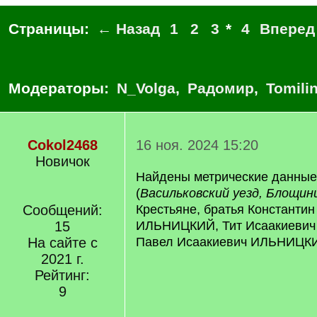
Страницы:
← Назад
1
2
3
*
4
Вперед
Модераторы:
N_Volga
,
Радомир
,
Tomili
Cokol2468
16 ноя. 2024 15:20
Новичок
Найдены метрические данны
(
Васильковский уезд, Блощин
Сообщений:
Крестьяне, братья Константи
15
ИЛЬНИЦКИЙ, Тит Исаакиеви
На сайте с
Павел Исаакиевич ИЛЬНИЦКИ
2021 г.
Рейтинг:
9