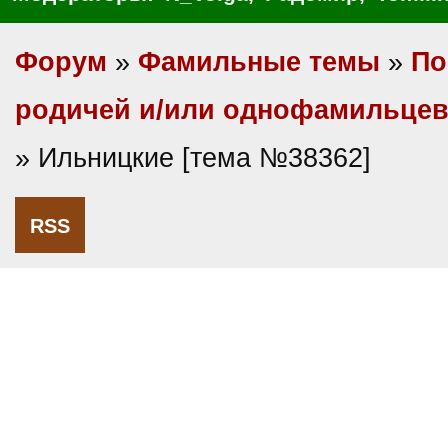
Форум
»
Фамильные темы
»
По
родичей и/или однофамильце
» Ильницкие [тема №38362]
RSS