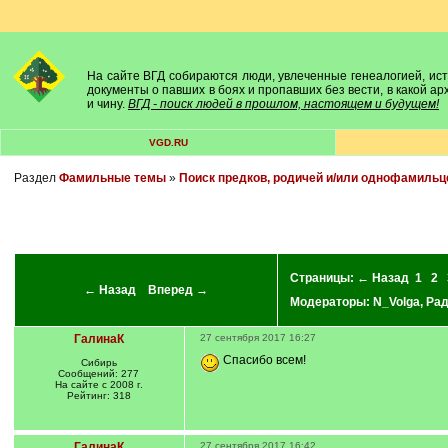
На сайте ВГД собираются люди, увлеченные генеалогией, исто
документы о павших в боях и пропавших без вести, в какой а
и чину.
ВГД - поиск людей в прошлом, настоящем и будущем!
VGD.RU
Раздел
Фамильные темы
»
Поиск предков, родичей и/или однофамильц
Страницы:
← Назад
1
2
← Назад
Вперед →
Модераторы:
N_Volga
,
Ра
ГалинаК
27 сентября 2017 16:27
Спасибо всем!
Сибирь
Сообщений: 277
На сайте с 2008 г.
Рейтинг: 318
ГалинаК
27 сентября 2017 16:42