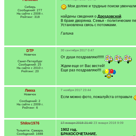
Мои долгие и трудные поиски увенчали
Сибирь
Сообщений: 277
На сайте с 2008 г.
найдены сведения о
Дроздовской
.
Рейтинг: 318
В браке дворянка. Семья - политические 
Установлена связь с потомками.
Галина
DTP
30 сентября 2017 0:47
Новичок
От души поздравляю!!!!!!!
Санкт-Петербург
Сообщений: 25
Ждем еще от Вас вестей!
На сайте с 2010 г.
Еще раз поздравляю!!!!
Рейтинг: 20
Ликка
7 ноября 2017 23:44
Новичок
Если можно фото, пожалуйста отправьте
Сообщений: 2
На сайте с 2009 г.
Рейтинг: 6
Shilov1976
17 января 2018 21:40
23 января 2018 9:09
1902 год.
Тольятти. Самара.
БРАКОСОЧЕТАНИЕ.
Сообщений: 1688