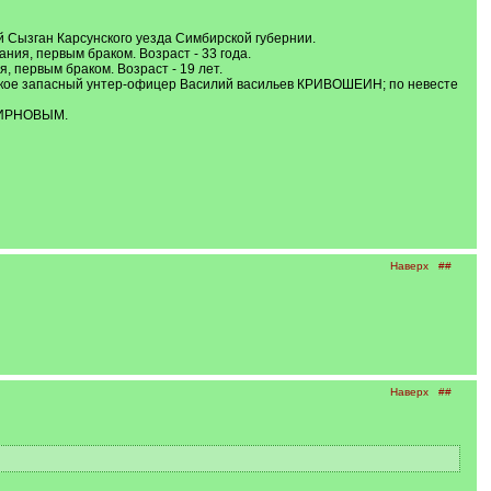
 Сызган Карсунского уезда Симбирской губернии.
ания, первым браком. Возраст - 33 года.
 первым браком. Возраст - 19 лет.
цкое запасный унтер-офицер Василий васильев КРИВОШЕИН; по невесте
МИРНОВЫМ.
Наверх
##
Наверх
##