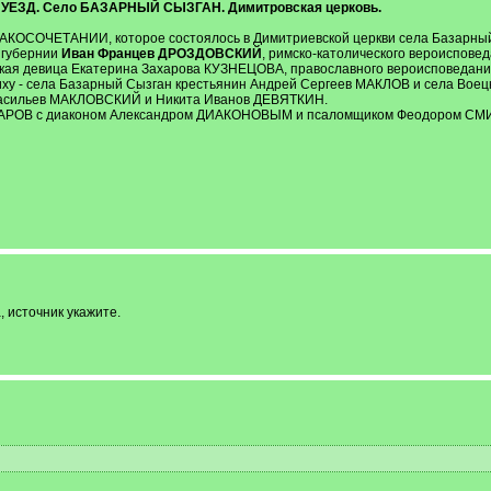
ЕЗД. Село БАЗАРНЫЙ СЫЗГАН. Димитровская церковь.
РАКОСОЧЕТАНИИ, которое состоялось в Димитриевской церкви села Базарный
 губернии
Иван Францев ДРОЗДОВСКИЙ
, римско-католического вероисповед
кая девица Екатерина Захарова КУЗНЕЦОВА, православного вероисповедания,
иху - села Базарный Сызган крестьянин Андрей Сергеев МАКЛОВ и села Вое
 Васильев МАКЛОВСКИЙ и Никита Иванов ДЕВЯТКИН.
АХАРОВ с диаконом Александром ДИАКОНОВЫМ и псаломщиком Феодором С
 источник укажите.