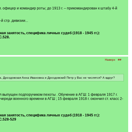
 мл. офицер и командир роты; до 1913 г. – прикомандирован к штабу 4-й
й стр. дивизии...
 занятость, специфика личных судеб (1918 - 1945 гг.):
С.528.
Наверх
##
а, Дроздовская Анна Ивановна и Дроздовский Петр у Вас не числятся? А вдруг?
 был выпущен подпоручиком пехоты . Обучение в АГШ: 1 февраля 1917 г.
череди военного времени в АГШ ; 15 февраля 1918 г. окончил ст. класс 2-
 занятость, специфика личных судеб (1918 - 1945 гг.):
С.528-529