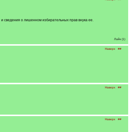
 и сведения о лишенном избирательных прав внука ее.
Лайк (1)
Наверх
##
Наверх
##
Наверх
##