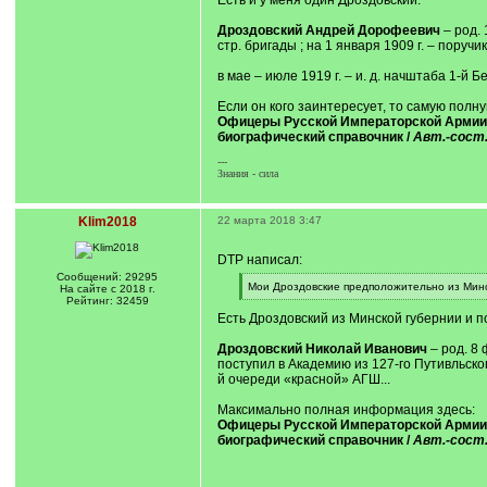
Есть и у меня один Дроздовский:
q
]
Дроздовский Андрей Дорофеевич
– род. 
стр. бригады ; на 1 января 1909 г. – поручик 
в мае – июле 1919 г. – и. д. начштаба 1-й Б
Если он кого заинтересует, то самую пол
Офицеры Русской Императорской Армии в 
биографический справочник /
Авт.-сост.
---
Знания - сила
Klim2018
22 марта 2018 3:47
DTP написал:
Сообщений: 29295
[
Мои Дроздовские предположительно из Минска
На сайте с 2018 г.
q
[
Рейтинг: 32459
]
/
Есть Дроздовский из Минской губернии и п
q
]
Дроздовский Николай Иванович
– род. 8 
поступил в Академию из 127-го Путивльског
й очереди «красной» АГШ...
Максимально полная информация здесь:
Офицеры Русской Императорской Армии в 
биографический справочник /
Авт.-сост.