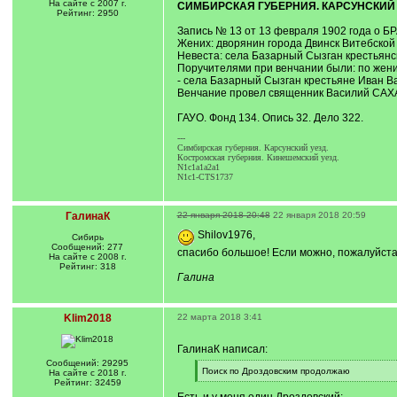
На сайте с 2007 г.
СИМБИРСКАЯ ГУБЕРНИЯ. КАРСУНСКИЙ У
Рейтинг: 2950
Запись № 13 от 13 февраля 1902 года о Б
Жених: дворянин города Двинск Витебской
Невеста: села Базарный Сызган крестьянс
Поручителями при венчании были: по жен
- села Базарный Сызган крестьяне Иван
Венчание провел священник Василий С
ГАУО. Фонд 134. Опись 32. Дело 322.
---
Симбирская губерния. Карсунский уезд.
Костромская губерния. Кинешемский уезд.
N1c1a1a2a1
N1c1-CTS1737
ГалинаК
22 января 2018 20:48
22 января 2018 20:59
Shilov1976,
Сибирь
Сообщений: 277
спасибо большое! Если можно, пожалуйста,
На сайте с 2008 г.
Рейтинг: 318
Галина
Klim2018
22 марта 2018 3:41
ГалинаК написал:
Сообщений: 29295
[
Поиск по Дроздовским продолжаю
На сайте с 2018 г.
q
[
Рейтинг: 32459
]
/