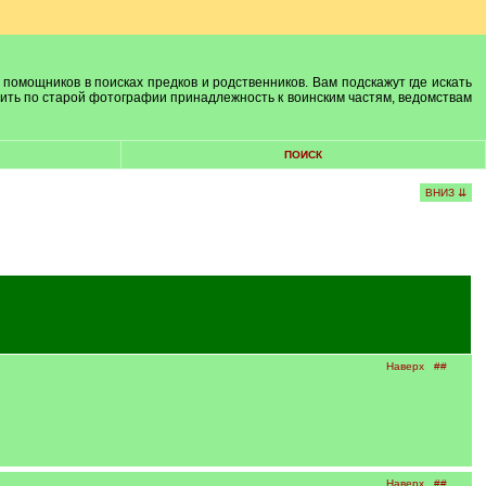
 помощников в поисках предков и родственников. Вам подскажут где искать
лить по старой фотографии принадлежность к воинским частям, ведомствам
ПОИСК
ВНИЗ ⇊
Наверх
##
Наверх
##