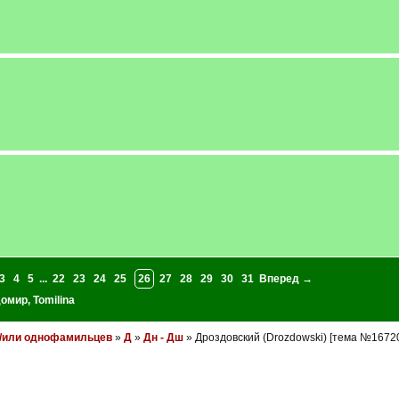
3
4
5
...
22
23
24
25
26
27
28
29
30
31
Вперед →
домир
,
Tomilina
и/или однофамильцев
»
Д
»
Дн - Дш
» Дроздовский (Drozdowski) [тема №1672