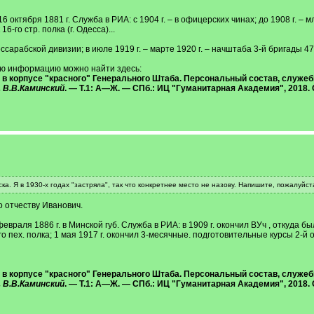
16 октября 1881 г. Служба в РИА: с 1904 г. – в офицерских чинах; до 1908 г. –
16-го стр. полка (г. Одесса)...
ессарабской дивизии; в июле 1919 г. – марте 1920 г. – начштаба 3-й бригады 47-
ную информацию можно найти здесь:
корпусе "красного" Генерального Штаба. Персональный состав, служебная
 В.В.Каминский
. — Т.1: А—Ж. — СПб.: ИЦ "Гуманитарная Академия", 2018. 
. Я в 1930-х годах "застряла", так что конкретнее место не назову. Напишите, пожалуйст
о отчеству Иванович.
февраля 1886 г. в Минской губ. Служба в РИА: в 1909 г. окончил ВУч , откуда
о пех. полка; 1 мая 1917 г. окончил 3-месячные. подготовительные курсы 2-й о
корпусе "красного" Генерального Штаба. Персональный состав, служебная
 В.В.Каминский
. — Т.1: А—Ж. — СПб.: ИЦ "Гуманитарная Академия", 2018. 