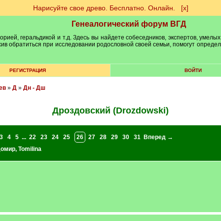
Нарисуйте свое древо. Бесплатно. Онлайн.
[х]
Генеалогический форум ВГД
рией, геральдикой и т.д. Здесь вы найдете собеседников, экспертов, умелых
рхив обратиться при исследовании родословной своей семьи, помогут опреде
РЕГИСТРАЦИЯ
ВОЙТИ
ев
»
Д
»
Дн - Дш
Дроздовский (Drozdowski)
3
4
5
...
22
23
24
25
26
27
28
29
30
31
Вперед →
домир
,
Tomilina