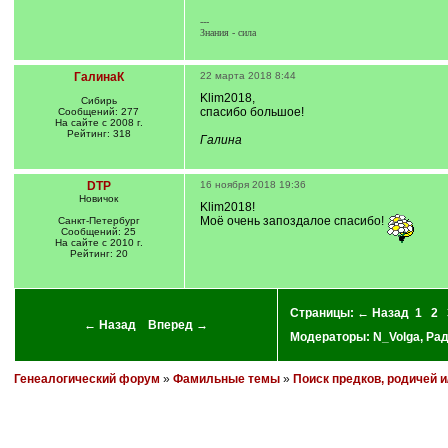
---
Знания - сила
ГалинаК
22 марта 2018 8:44
Klim2018,
Сибирь
спасибо большое!
Сообщений: 277
На сайте с 2008 г.
Рейтинг: 318
Галина
DTP
16 ноября 2018 19:36
Новичок
Klim2018!
Моё очень запоздалое спасибо!
Санкт-Петербург
Сообщений: 25
На сайте с 2010 г.
Рейтинг: 20
Страницы:
← Назад
1
2
← Назад
Вперед →
Модераторы:
N_Volga
,
Ра
Генеалогический форум
»
Фамильные темы
»
Поиск предков, родичей 