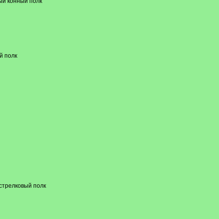
ый конный полк
й полк
 стрелковый полк