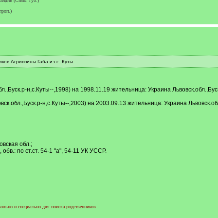
андин (Симб. губ.)
роп.)
иков Агриппины Габа из с. Куты
л.,Буск.р-н,с.Куты--,1998) на 1998.11.19 жительница: Украина Львовск.обл.,Бус
вск.обл.,Буск.р-н,с.Куты--,2003) на 2003.09.13 жительница: Украина Львовск.обл
овская обл.;
бв.: по ст.ст. 54-1 "а", 54-11 УК УССР.
ольно и специально для поиска родственников