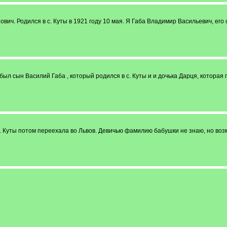
ич. Родился в с. Куты в 1921 году 10 мая. Я Габа Владимир Васильевич, его с
был сын Василий Габа , который родился в с. Куты и и дочька Дарця, которая 
с. Куты потом переехала во Львов. Девичью фамилию бабушки не знаю, но воз