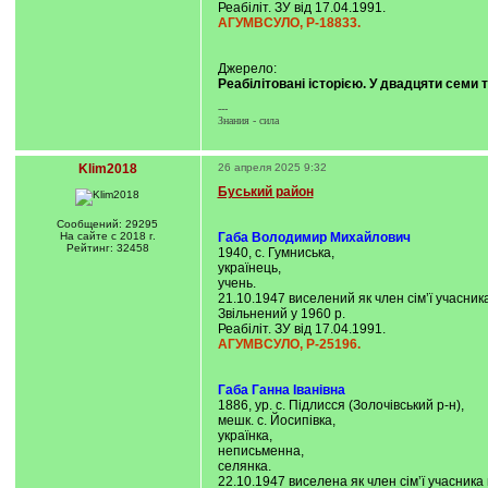
Реабіліт. ЗУ від 17.04.1991.
АГУМВСУЛО, Р-18833.
Джерело:
Реабілітовані історією. У двадцяти семи т
---
Знания - сила
Klim2018
26 апреля 2025 9:32
Буський район
Сообщений: 29295
На сайте с 2018 г.
Габа Володимир Михайлович
Рейтинг: 32458
1940, с. Гумниська,
українець,
учень.
21.10.1947 виселений як член сім’ї учасник
Звільнений у 1960 р.
Реабіліт. ЗУ від 17.04.1991.
АГУМВСУЛО, Р-25196.
Габа Ганна Іванівна
1886, ур. с. Підлисся (Золочівський р-н),
мешк. с. Йосипівка,
українка,
неписьменна,
селянка.
22.10.1947 виселена як член сім’ї учасника