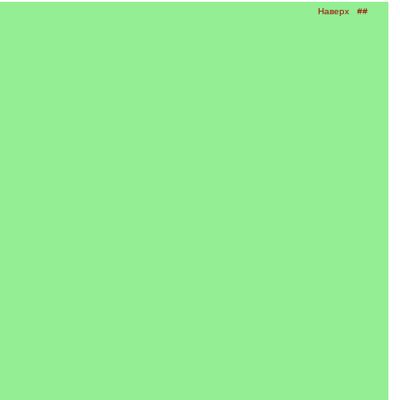
Наверх
##