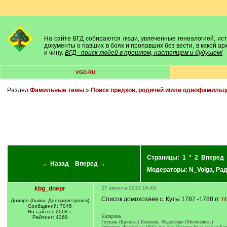
На сайте ВГД собираются люди, увлеченные генеалогией, исто
документы о павших в боях и пропавших без вести, в какой а
и чину.
ВГД - поиск людей в прошлом, настоящем и будущем!
VGD.RU
Раздел
Фамильные темы
»
Поиск предков, родичей и/или однофамильц
Страницы:
1
*
2
Вперед
← Назад
Вперед →
Модераторы:
N_Volga
,
Ра
kbg_dnepr
27 августа 2013 16:49
Список домохозяев с. Куты 1787 -1788 гг.
ht
Днипро (бывш. Днепропетровск)
Сообщений: 7046
---
На сайте с 2008 г.
Катерина
Рейтинг: 4368
Глушак (Брянск.) Ковалев, Федосенко (Могилевск.)