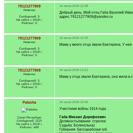
79121277909
14 июня 2018 12:08
Новичок
Добрый день. Мой отец Габа Василий Иванов
адрес 79121277909@yandex.ru
Сообщений: 3
На сайте с 2018 г.
Рейтинг: 0
79121277909
14 июня 2018 12:25
Новичок
Маму у моего отца звали Екатерина. У нее 
Сообщений: 3
На сайте с 2018 г.
Рейтинг: 0
79121277909
14 июня 2018 14:21
Новичок
Маму у отца звали Екатерина, она жила в 
Сообщений: 3
На сайте с 2018 г.
Рейтинг: 0
Palasha
14 июня 2018 15:40
Участники войны 1914 года.
Габа Михаил Дорофеевич
Санкт-Петербург
Сообщений: 1115
Должность/звание: стрелок
На сайте с 2018 г.
Судьба: Болен(льна)
Рейтинг: 466
Губерния: Бессарабская губ.