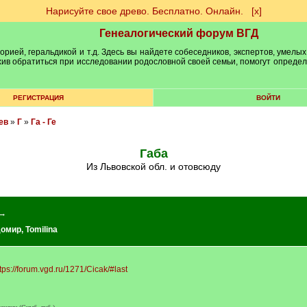
Нарисуйте свое древо. Бесплатно. Онлайн.
[х]
Генеалогический форум ВГД
рией, геральдикой и т.д. Здесь вы найдете собеседников, экспертов, умелых
рхив обратиться при исследовании родословной своей семьи, помогут опреде
РЕГИСТРАЦИЯ
ВОЙТИ
ев
»
Г
»
Га - Ге
Габа
из Львовской обл. и отовсюду
 →
домир
,
Tomilina
tps://forum.vgd.ru/1271/Cicak/#last