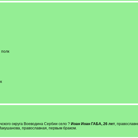
 полк
к
чского округа Воеводина Сербии село ?
Иоан Иоан ГАБА, 26 лет
, православн
акушанова, православная, первым браком.