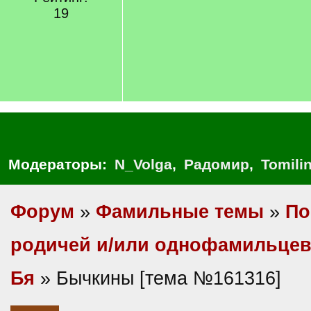
19
Модераторы:
N_Volga
,
Радомир
,
Tomili
Форум
»
Фамильные темы
»
По
родичей и/или однофамильце
Бя
» Бычкины [тема №161316]