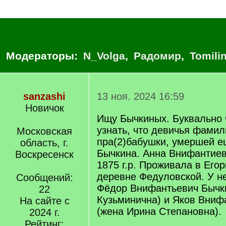
Модераторы:
N_Volga
,
Радомир
,
Tomili
sanzashi
13 ноя. 2024 16:59
Новичок
Ищу Бычкиных. Буквально 
узнать, что девичья фами
Московская
пра(2)бабушки, умершей ещ
область, г.
Бычкина. Анна Внифантиев
Воскресенск
1875 г.р. Проживала в Его
деревне Федуловской. У не
Сообщений:
Фёдор Внифантьевич Бычк
22
Кузьминична) и Яков Вниф
На сайте с
(жена Ирина Степановна).
2024 г.
Рейтинг: