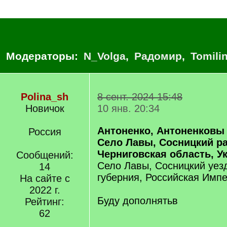
Модераторы:
N_Volga
,
Радомир
,
Tomili
Polina_sh
8 сент. 2024 15:48
Новичок
10 янв. 20:34
Антоненко, Антоненковы
Россия
Село Лавы, Сосницкий ра
Черниговская область, У
Сообщений:
Село Лавы, Сосницкий уез
14
губерния, Российская Имп
На сайте с
2022 г.
Буду дополнятьв
Рейтинг:
62