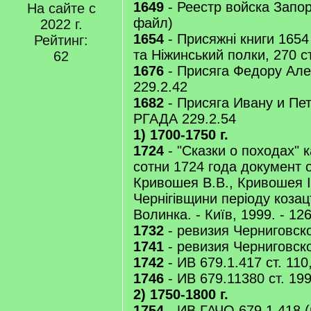
1649
- Реестр войска Запор
На сайте с
файл)
2022 г.
1654
- Присяжнi книги 1654
Рейтинг:
та Ніжинський полки, 270 с
62
1676
- Присяга Федору Ал
229.2.42
1682
- Присяга Ивану и Пе
РГАДА 229.2.54
1) 1700-1750 г.
1724
- "Сказки о походах" 
сотни 1724 года документ 
Кривошея В.В., Кривошея І.
Чернігівщини періоду козацтв
Волинка. - Київ, 1999. - 126
1732
- ревизия Черниговск
1741
- ревизия Черниговск
1742
- ИВ 679.1.417 ст. 110,
1746
- ИВ 679.11380 ст. 19
2) 1750-1800 г.
1754
- ИВ ГАЧО 679.1.418 (