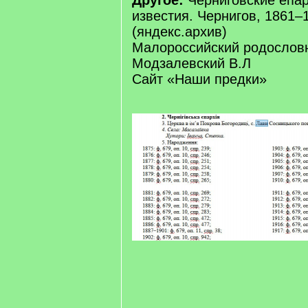
Другое:
Черниговские епа
известия. Чернигов, 1861–
(яндекс.архив)
Малороссийский родословн
Модзалевский В.Л
Сайт «Наши предки»