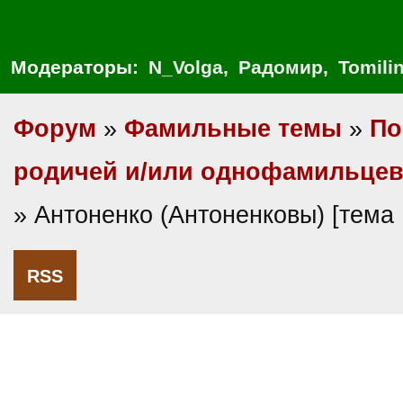
Модераторы:
N_Volga
,
Радомир
,
Tomili
Форум
»
Фамильные темы
»
По
родичей и/или однофамильце
» Антоненко (Антоненковы) [тема
RSS