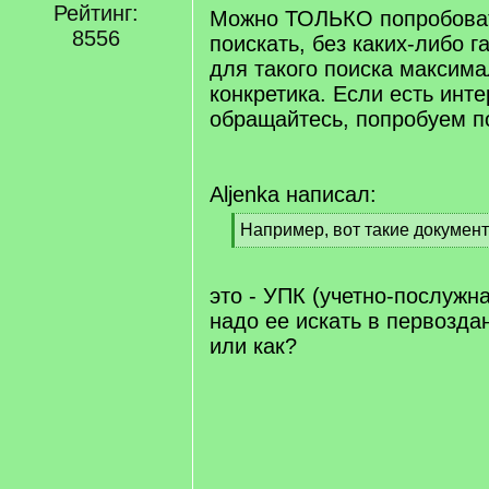
Рейтинг:
q
Можно ТОЛЬКО попробоват
]
8556
поискать, без каких-либо г
для такого поиска максим
конкретика. Если есть инте
обращайтесь, попробуем п
Aljenka написал:
[
Например, вот такие докумен
q
[
]
/
q
это - УПК (учетно-послужна
]
надо ее искать в первозда
или как?