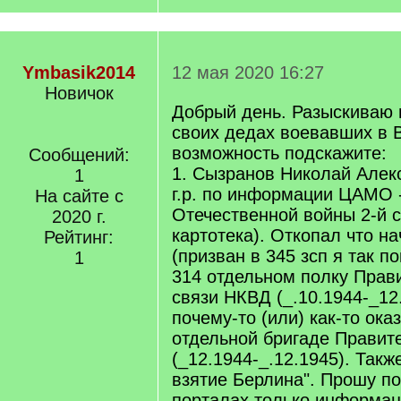
Ymbasik2014
12 мая 2020 16:27
Новичок
Добрый день. Разыскиваю
своих дедах воевавших в 
возможность подскажите:
Сообщений:
1. Сызранов Николай Алек
1
г.р. по информации ЦАМО 
На сайте с
Отечественной войны 2-й 
2020 г.
картотека). Откопал что н
Рейтинг:
(призван в 345 зсп я так п
1
314 отдельном полку Прав
связи НКВД (_.10.1944-_12.
почему-то (или) как-то оказ
отдельной бригаде Правит
(_12.1944-_.12.1945). Такж
взятие Берлина". Прошу по
порталах только информац