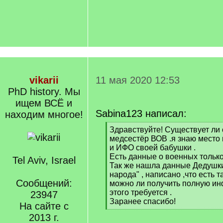
vikarii
11 мая 2020 12:53
PhD history. Мы
ищем ВСЁ и
Sabina123 написал:
находим многое!
[
Здравствуйте! Существует ли 
q
медсестёр ВОВ .я знаю место 
]
и ИФО своей бабушки .
Есть данные о военных только
Tel Aviv, Israel
Так же нашла данные Дедушки
народа" , написано ,что есть 
Сообщений:
можно ли получить полную ин
этого требуется .
23947
Заранее спасибо!
На сайте с
[
2013 г.
/