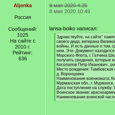
Aljenka
8 мая 2020 4:25
8 мая 2020 10:49
Россия
larisa-boiko написал:
Сообщений:
1025
[
Здравствуйте, на сайте" памя
На сайте с
q
своего деда, ветерана Велико
]
2010 г.
войны. И есть данные о том, г
нем. Это- Документ находится
Рейтинг:
Морского Флота, г. Гатчина Ш
636
получить сведения, которые е
Косолапов Петр Иванович , ро
Место рождения: Тамбовская о
д. Воронцовка
Наименование военкомата: К
Мурманская обл., г. Мурманск,
Дата поступления на службу: 
Воинское звание: красноарме
Наименование воинской части
[
/
q