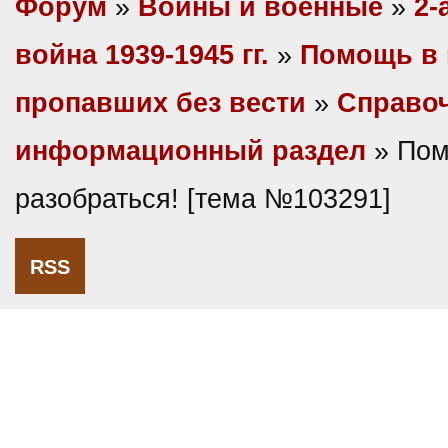
Форум
»
Войны и военные
»
2-
война 1939-1945 гг.
»
Помощь в 
пропавших без вести
»
Справо
информационный раздел
» Пом
разобраться! [тема №103291]
RSS