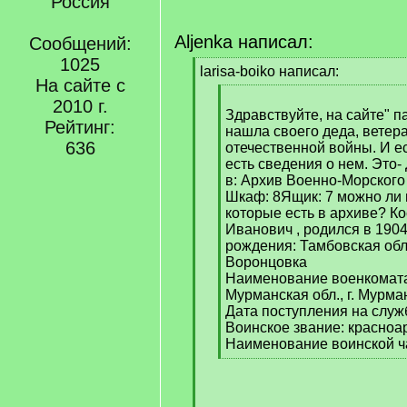
Россия
Aljenka написал:
Сообщений:
1025
[
larisa-boiko написал:
На сайте с
q
[
]
2010 г.
q
Здравствуйте, на сайте" п
Рейтинг:
]
нашла своего деда, ветер
636
отечественной войны. И ес
есть сведения о нем. Это-
в: Архив Военно-Морского 
Шкаф: 8Ящик: 7 можно ли 
которые есть в архиве? К
Иванович , родился в 1904
рождения: Тамбовская обл.
Воронцовка
Наименование военкомата
Мурманская обл., г. Мурма
Дата поступления на служб
Воинское звание: красно
Наименование воинской ча
[
/
q