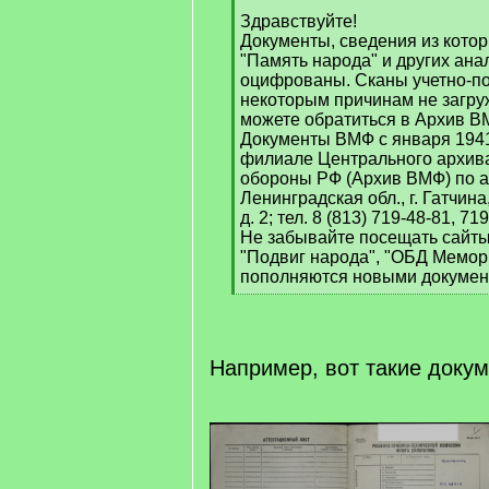
]
Здравствуйте!
Документы, сведения из котор
"Память народа" и других ана
оцифрованы. Сканы учетно-по
некоторым причинам не загру
можете обратиться в Архив В
Документы ВМФ с января 1941 
филиале Центрального архив
обороны РФ (Архив ВМФ) по а
Ленинградская обл., г. Гатчин
д. 2; тел. 8 (813) 719-48-81, 71
Не забывайте посещать сайты
"Подвиг народа", "ОБД Мемор
пополняются новыми докумен
[
/
q
]
Например, вот такие доку