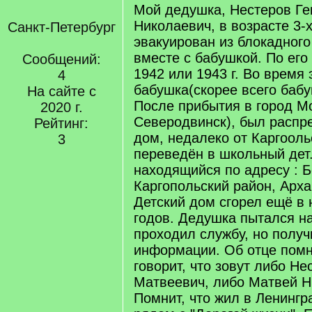
Мой дедушка, Нестеров Ге
Николаевич, в возрасте 3-
Санкт-Петербург
эвакуирован из блокадног
вместе с бабушкой. По его
Сообщений:
1942 или 1943 г. Во время
4
бабушка(скорее всего бабу
На сайте с
После прибытия в город М
2020 г.
Северодвинск), был распр
Рейтинг:
дом, недалеко от Каргооль
3
переведён в школьный дет.
находящийся по адресу : 
Каргопольский район, Арха
Детский дом сгорел ещё в 
годов. Дедушка пытался на
проходил службу, но полу
информации. Об отце помн
говорит, что зовут либо Н
Матвеевич, либо Матвей Н
Помнит, что жил в Ленингр