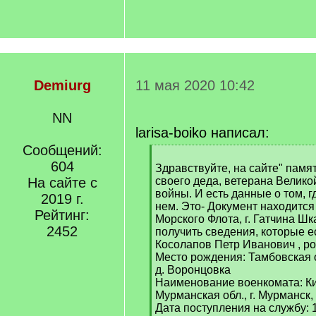
Demiurg
11 мая 2020 10:42
NN
larisa-boiko написал:
Сообщений:
[
604
q
Здравствуйте, на сайте" памя
]
На сайте с
своего деда, ветерана Велико
войны. И есть данные о том, г
2019 г.
нем. Это- Документ находится
Рейтинг:
Морского Флота, г. Гатчина Ш
2452
получить сведения, которые е
Косолапов Петр Иванович , ро
Место рождения: Тамбовская о
д. Воронцовка
Наименование военкомата: К
Мурманская обл., г. Мурманск,
Дата поступления на службу: 