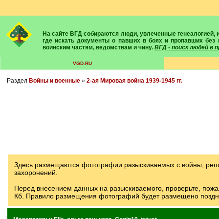
На сайте ВГД собираются люди, увлеченные генеалогией, историей, геральдикой и т.д. Здесь вы найдете собеседников, экспертов, умелых помощников в поисках предков и родственников. Вам подскажут
где искать документы о павших в боях и пропавших без 
воинским частям, ведомствам и чину.
ВГД - поиск людей в
VGD.RU
Раздел
Войны и военные
»
2-ая Мировая война 1939-1945 гг.
Здесь размещаются фотографии разыскиваемых с войны, репор
захоронений.
Перед внесением данных на разыскиваемого, проверьте, пожа
Кб. Правило размещения фотографий будет размещено поздне