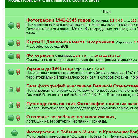
Модераторы:
Ella
,
ольга панькова
,
Gogin10
,
tatust
Тема
Фотографии 1941-1945 годов
Страницы:
1
2
3
4
5
... ...
125
Призывники или маршевая колонна, колонна военнопленных ил
Всмотритесь в эти лица... Может быть среди них есть тот, ког
теме
Карты!!! Для поиска места захоронения.
Страницы:
1
+ аэрофотосъемка ВОВ
Фотографии
Страницы:
1
2
3
4
5
... ...
10
11
12
13
14
15
Ссылки на сайты с размещенными фотографиями воинских зах
Украина до 1941 года
Страницы:
1
2
3
4
5
Населенные пункты проживания российских немцев до 1941г. 
территориальной принадлежности сел и хуторов Украины по р
База фотографий участников Великой Отечестве
По приведенной в теме ссылке можно попробовать поискать ф
Великой Отечественной войны 1941-1945 гг.. Я только по одно
Путеводитель по теме Фотографии воинских захо
Быстро находим страну, воеводство федеральную землю, обла
О порядке погребения военнослужащих,
погибших на территории Германии. Приказы.
Фотографии. г. Тайынша (бывш. г. Красноармейск)
Фотографии мемориала "Солдаты Победы" в г. Тайынша Северо