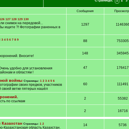
Страницы:
1
2
3
Сообщения
Просмот
126
127
128
129
130
и снимок на передовой...
1297
114636
о Вы ищите ?! Фотографии раненных в
2
3
4
5
6
7
8
9
88
753305
148
345945
оронений. Вносите!
47
176417
Очень удобно для установления
айонам и областям !
нной войны
Страницы:
1
2
3
4
5
6
60
111491
отографии своих предков, участников
й своей ветке пятерых нашёл
ронений.
2
55382
сть по ссылкам
2
16716
 Казахстан
Страницы:
1
2
14
5736
-Казахстанская область Казахстан.