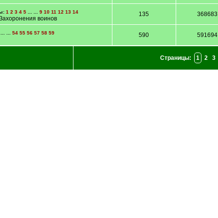
ы:
1
2
3
4
5
... ...
9
10
11
12
13
14
135
368683
 Захоронения воинов
... ...
54
55
56
57
58
59
590
591694
Страницы:
1
2
3