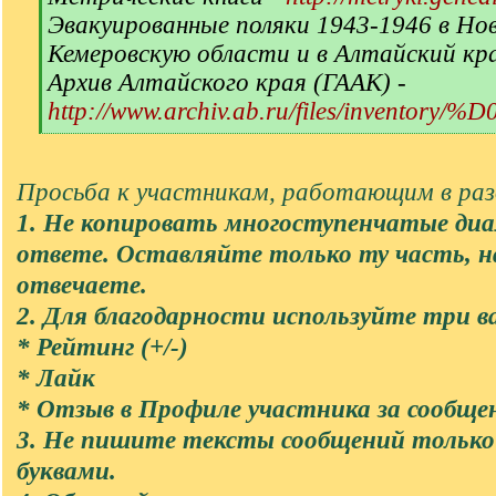
Эвакуированные поляки 1943-1946 в Но
Кемеровскую области и в Алтайский кр
Архив Алтайского края (ГААК) -
http://www.archiv.ab.ru/files/inventory/
[
/
q
Просьба к участникам, работающим в разд
]
1. Не копировать многоступенчатые диа
ответе. Оставляйте только ту часть, 
отвечаете.
2. Для благодарности используйте три в
* Рейтинг (+/-)
* Лайк
* Отзыв в Профиле участника за сообще
3. Не пишите тексты сообщений тольк
буквами.