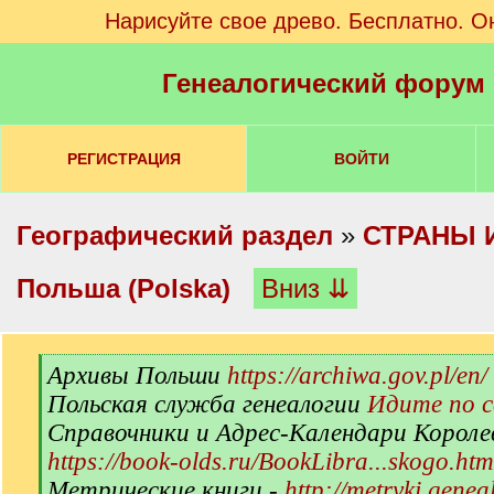
Нарисуйте свое древо. Бесплатно. О
Генеалогический форум
РЕГИСТРАЦИЯ
ВОЙТИ
Географический раздел
»
СТРАНЫ 
Польша (Polska)
Вниз ⇊
[
Архивы Польши
https://archiwa.gov.pl/en/
q
Польская служба генеалогии
Идите по 
]
Справочники и Адрес-Календари Короле
https://book-olds.ru/BookLibra...skogo.htm
Метрические книги -
http://metryki.genea