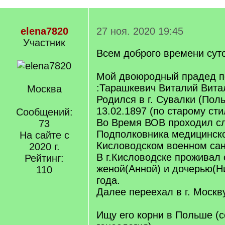
elena7820
27 ноя. 2020 19:45
Участник
Всем доброго времени сут
Мой двоюродный прадед п
:Тарашкевич Виталий Вита
Москва
Родился в г. Сувалки (Пол
13.02.1897 (по старому ст
Сообщений:
Во Время ВОВ проходил сл
73
Подполковника медицинско
На сайте с
Кисловодском военном сан
2020 г.
В г.Кисловодске проживал 
Рейтинг:
женой(Анной) и дочерью(Н
110
года.
Далее переехал в г. Москву
Ищу его корни в Польше (