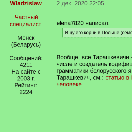
Wladzislaw
2 дек. 2020 22:05
Частный
elena7820 написал:
специалист
[
Ищу его корни в Польше (семе
Менск
q
[
]
/
(Беларусь)
q
]
Вообще, все Тарашкевичи -
Сообщений:
числе и создатель кодифи
4211
грамматики белорусского 
На сайте с
Тарашкевич, см.:
статью в
2003 г.
человеке
.
Рейтинг:
2224