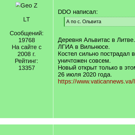
DDO написал:
LT
[
А по с. Ольвита
q
[
]
Сообщений:
/
q
Деревня Альвитас в Литве.
19768
]
ЛГИА в Вильнюсе.
На сайте с
Костел сильно пострадал в
2008 г.
уничтожен совсем.
Рейтинг:
Новый открыт только в это
13357
26 июля 2020 года.
https://www.vaticannews.va/l