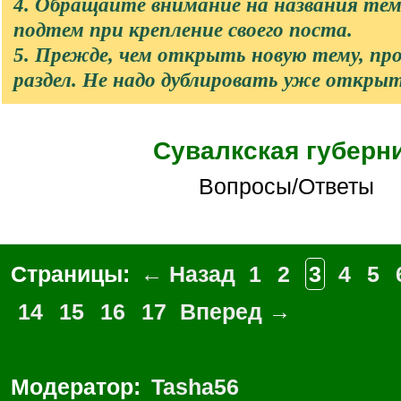
4. Обращайте внимание на названия те
подтем при крепление своего поста.
5. Прежде, чем открыть новую тему, п
раздел. Не надо дублировать уже откры
Сувалкская губерн
Вопросы/Ответы
Страницы:
← Назад
1
2
3
4
5
14
15
16
17
Вперед →
Модератор:
Tasha56