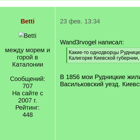
Betti
23 фев. 13:34
Wand3rvogel написал:
между морем и
[
Какие-то однодворцы Рудницк
горой в
q
Калигорке Киевской губернии,
]
Каталонии
[
/
q
В 1856 мои Рудницкие жили
Сообщений:
]
Васильковский уезд. Киевс
707
На сайте с
2007 г.
Рейтинг:
448