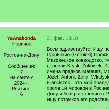
YaAnakonda
21 фев. 10:18
Новичок
Всем здравствуйте. Ищу п
Гурницкие (Górnicki) Прож
Ростов-на-Дону
Мазовецкое воеводство, г
деревни Krysk, Żukówek, Ż
Сообщений:
имена предков Mateusz, Mar
7
Józef, Antoni, Zofia, Władys
На сайте с
Franciszek - это мой прад
2024 г.
после 1й мировой в Росиию 
Рейтинг:
Дону и был расстрелян в 1
6
Ищу потомков его родстве