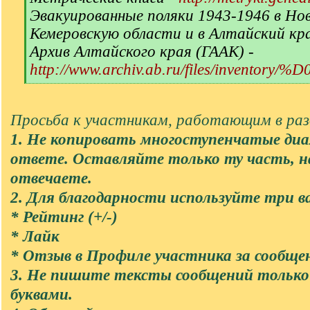
Эвакуированные поляки 1943-1946 в Но
Кемеровскую области и в Алтайский кр
Архив Алтайского края (ГААК) -
http://www.archiv.ab.ru/files/inventory/
[
/
q
Просьба к участникам, работающим в разд
]
1. Не копировать многоступенчатые диа
ответе. Оставляйте только ту часть, 
отвечаете.
2. Для благодарности используйте три в
* Рейтинг (+/-)
* Лайк
* Отзыв в Профиле участника за сообще
3. Не пишите тексты сообщений тольк
буквами.