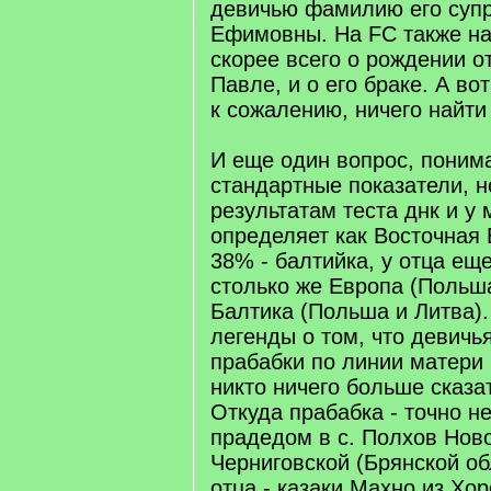
девичью фамилию его супр
Ефимовны. На FC также н
скорее всего о рождении о
Павле, и о его браке. А во
к сожалению, ничего найти
И еще один вопрос, понима
стандартные показатели, но
результатам теста днк и у
определяет как Восточная
38% - балтийка, у отца ещ
столько же Европа (Польш
Балтика (Польша и Литва).
легенды о том, что девич
прабабки по линии матери 
никто ничего больше сказа
Откуда прабабка - точно н
прадедом в с. Полхов Нов
Черниговской (Брянской об
отца - казаки Махно из Хо