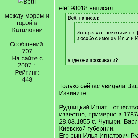
ele198018 написал:
между морем и
[
Betti написал:
горой в
q
[
]
Каталонии
q
Интересуют шляхтичи п
]
и особо с именем Илья и И
Сообщений:
[
/
707
q
На сайте с
а где они проживали?
]
2007 г.
[
/
Рейтинг:
q
448
]
Только сейчас увидела Ва
Извините.
Рудницкий Игнат - отчество
известно, примерно в 1787
28.03.1855 с. Чупыри, Васи
Киевской губернии.
Его сын Илья Игнатович Р