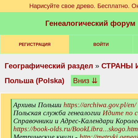
Нарисуйте свое древо. Бесплатно. О
Генеалогический форум
РЕГИСТРАЦИЯ
ВОЙТИ
Географический раздел
»
СТРАНЫ 
Польша (Polska)
Вниз ⇊
[
Архивы Польши
https://archiwa.gov.pl/en/
q
Польская служба генеалогии
Идите по 
]
Справочники и Адрес-Календари Короле
https://book-olds.ru/BookLibra...skogo.htm
Метрические книги -
http://metryki.genea