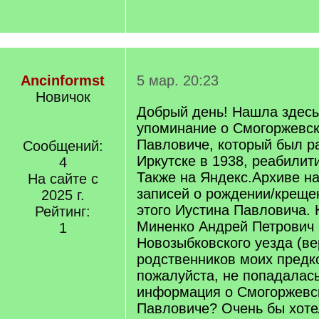
Ancinformst
5 мар. 20:23
Новичок
Добрый день! Нашла здес
упоминание о Смогоржевс
Павловиче, который был р
Сообщений:
Иркутске в 1938, реабилит
4
Также на Яндекс.Архиве н
На сайте с
записей о рождении/креще
2025 г.
этого Иустина Павловича.
Рейтинг:
Миненко Андрей Петрович 
1
Новозыбковского уезда (вер
родственников моих предко
пожалуйста, не попадалас
информация о Смогоржевс
Павловиче? Очень бы хоте