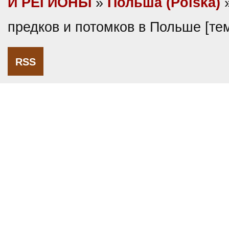
И РЕГИОНЫ
»
Польша (Polska)
предков и потомков в Польше [т
RSS