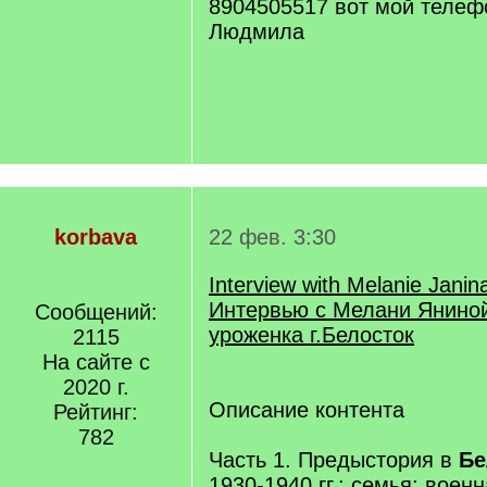
8904505517 вот мой телеф
Людмила
korbava
22 фев. 3:30
Interview with Melanie Janin
Интервью с Мелани Яниной
Сообщений:
уроженка г.Белосток
2115
На сайте с
2020 г.
Описание контента
Рейтинг:
782
Часть 1. Предыстория в
Бе
1930-1940 гг.: семья; воен