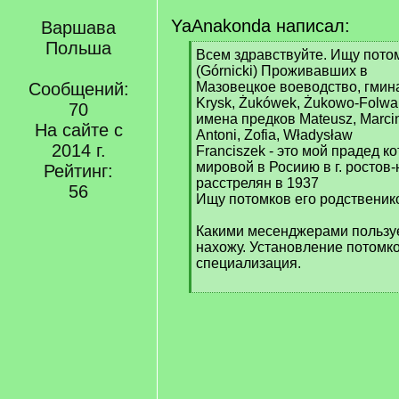
YaAnakonda написал:
Варшава
Польша
[
Всем здравствуйте. Ищу пото
q
(Górnicki) Проживавших в
]
Сообщений:
Мазовецкое воеводство, гмин
Krysk, Żukówek, Żukowo-Folwa
70
имена предков Mateusz, Marcin,
На сайте с
Antoni, Zofia, Władysław
2014 г.
Franciszek - это мой прадед к
мировой в Росиию в г. ростов
Рейтинг:
расстрелян в 1937
56
Ищу потомков его родственик
Какими месенджерами пользуе
нахожу. Установление потомко
специализация.