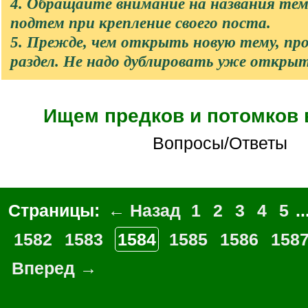
4. Обращайте внимание на названия те
подтем при крепление своего поста.
5. Прежде, чем открыть новую тему, п
раздел. Не надо дублировать уже откры
Ищем предков и потомков
Вопросы/Ответы
Страницы:
← Назад
1
2
3
4
5
..
1582
1583
1584
1585
1586
158
Вперед →