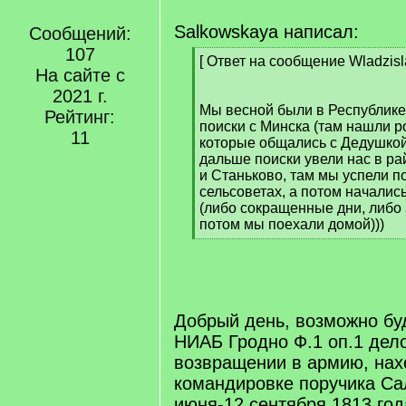
Salkowskaya написал:
Сообщений:
107
[
[ Ответ на сообщение Wladzisl
На сайте с
q
]
2021 г.
Мы весной были в Республике
Рейтинг:
поиски с Минска (там нашли 
11
которые общались с Дедушкой
дальше поиски увели нас в ра
и Станьково, там мы успели п
сельсоветах, а потом началис
(либо сокращенные дни, либо 
потом мы поехали домой)))
[
/
q
]
Добрый день, возможно бу
НИАБ Гродно Ф.1 оп.1 дел
возвращении в армию, нах
командировке поручика Са
июня-12 сентября 1813 год