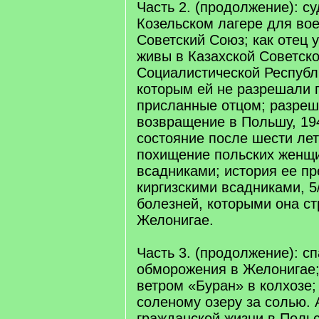
Часть 2. (продолжение): су
Козельском лагере для во
Советский Союз; как отец у
живы в Казахской Советск
Социалистической Республ
которым ей не разрешали п
присланные отцом; разреш
возвращение в Польшу, 19
состояние после шести лет
похищение польских женщи
всадниками; история ее п
киргизскими всадниками, 5
болезней, которыми она с
Желонигае.
Часть 3. (продолжение): с
обморожения в Желонигае;
ветром «Буран» в колхозе;
соленому озеру за солью.
гражданской жизни в Поль