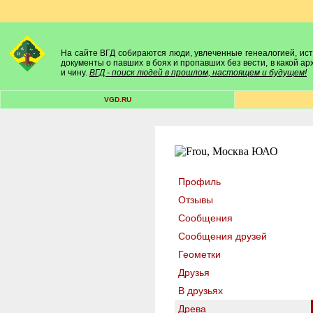
На сайте ВГД собираются люди, увлеченные генеалогией, исто
документы о павших в боях и пропавших без вести, в какой а
и чину.
ВГД - поиск людей в прошлом, настоящем и будущем!
VGD.RU
Профиль
Отзывы
Сообщения
Сообщения друзей
Геометки
Друзья
В друзьях
Древа