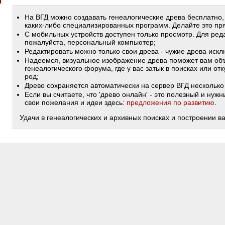
На ВГД можно создавать генеалогические древа бесплатно,
каких-либо специализированных программ. Делайте это пря
С мобильных устройств доступен только просмотр. Для ред
пожалуйста, персональный компьютер;
Редактировать можно только свои древа - чужие древа иск
Надеемся, визуальное изображение древа поможет вам объ
генеалогического форума, где у вас затык в поисках или от
род;
Древо сохраняется автоматически на сервер ВГД несколько 
Если вы считаете, что 'древо онлайн' - это полезный и ну
свои пожелания и идеи здесь:
предложения по развитию
.
Удачи в генеалогических и архивных поисках и построении в