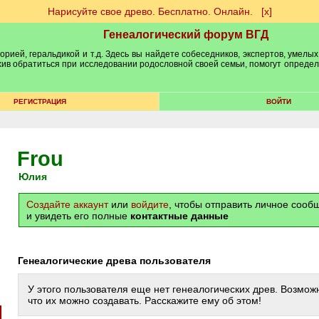
Нарисуйте свое древо. Бесплатно. Онлайн.
[х]
Генеалогический форум ВГД
рией, геральдикой и т.д. Здесь вы найдете собеседников, экспертов, умелых
рхив обратиться при исследовании родословной своей семьи, помогут опреде
РЕГИСТРАЦИЯ
ВОЙТИ
Frou
Юлия
Создайте аккаунт
или
войдите
, чтобы отправить личное соо
и увидеть его полные
контактные данные
Генеалогические древа пользователя
У этого пользователя еще нет генеалогических древ. Возможн
что их можно создавать. Расскажите ему об этом!