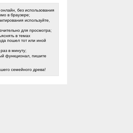
 онлайн, без использования
мо в браузере;
актирования используйте,
лючительно для просмотра;
яснять в темах
куда пошел тот или иной
раз в минуту;
жный функционал, пишите
ашего семейного древа!