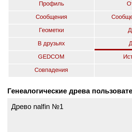
Профиль
О
Сообщения
Сообще
Геометки
Д
В друзьях
GEDCOM
Ис
Совпадения
Генеалогические древа пользоват
Древо nalfin №1