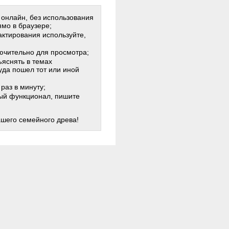
 онлайн, без использования
мо в браузере;
актирования используйте,
лючительно для просмотра;
яснять в темах
куда пошел тот или иной
раз в минуту;
жный функционал, пишите
ашего семейного древа!