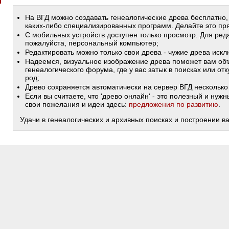
На ВГД можно создавать генеалогические древа бесплатно,
каких-либо специализированных программ. Делайте это пря
С мобильных устройств доступен только просмотр. Для ред
пожалуйста, персональный компьютер;
Редактировать можно только свои древа - чужие древа иск
Надеемся, визуальное изображение древа поможет вам объ
генеалогического форума, где у вас затык в поисках или от
род;
Древо сохраняется автоматически на сервер ВГД несколько 
Если вы считаете, что 'древо онлайн' - это полезный и ну
свои пожелания и идеи здесь:
предложения по развитию
.
Удачи в генеалогических и архивных поисках и построении в