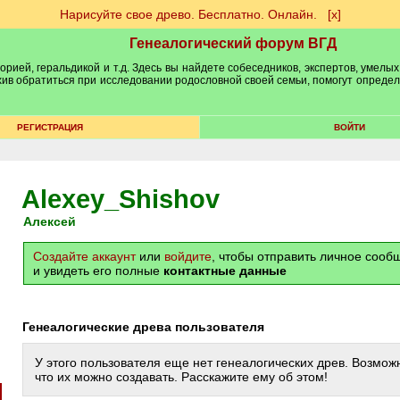
Нарисуйте свое древо. Бесплатно. Онлайн.
[х]
Генеалогический форум ВГД
рией, геральдикой и т.д. Здесь вы найдете собеседников, экспертов, умелых
рхив обратиться при исследовании родословной своей семьи, помогут опреде
РЕГИСТРАЦИЯ
ВОЙТИ
Alexey_Shishov
Алексей
Создайте аккаунт
или
войдите
, чтобы отправить личное соо
и увидеть его полные
контактные данные
Генеалогические древа пользователя
У этого пользователя еще нет генеалогических древ. Возможн
что их можно создавать. Расскажите ему об этом!