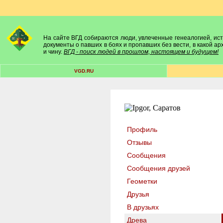
На сайте ВГД собираются люди, увлеченные генеалогией, исто
документы о павших в боях и пропавших без вести, в какой а
и чину.
ВГД - поиск людей в прошлом, настоящем и будущем!
VGD.RU
Профиль
Отзывы
Сообщения
Сообщения друзей
Геометки
Друзья
В друзьях
Древа