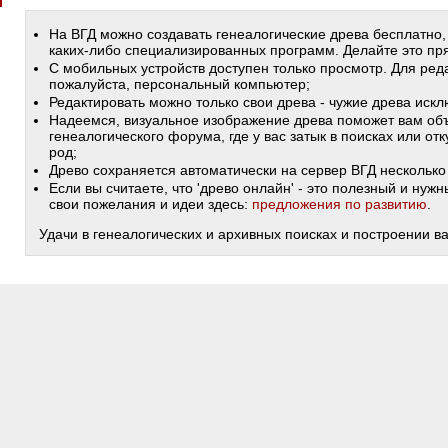
На ВГД можно создавать генеалогические древа бесплатно,
каких-либо специализированных программ. Делайте это пря
С мобильных устройств доступен только просмотр. Для ред
пожалуйста, персональный компьютер;
Редактировать можно только свои древа - чужие древа иск
Надеемся, визуальное изображение древа поможет вам объ
генеалогического форума, где у вас затык в поисках или от
род;
Древо сохраняется автоматически на сервер ВГД несколько 
Если вы считаете, что 'древо онлайн' - это полезный и ну
свои пожелания и идеи здесь:
предложения по развитию
.
Удачи в генеалогических и архивных поисках и построении в