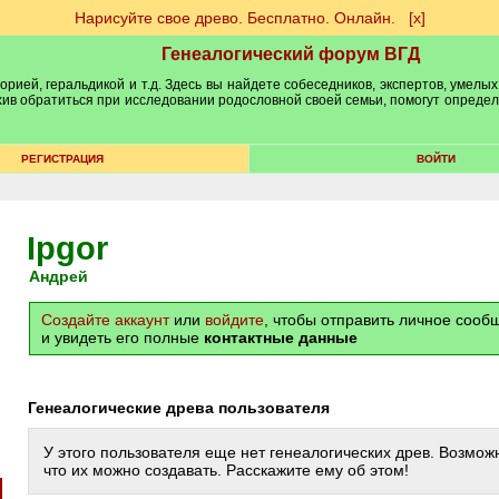
Нарисуйте свое древо. Бесплатно. Онлайн.
[х]
Генеалогический форум ВГД
рией, геральдикой и т.д. Здесь вы найдете собеседников, экспертов, умелых
рхив обратиться при исследовании родословной своей семьи, помогут опреде
РЕГИСТРАЦИЯ
ВОЙТИ
Ipgor
Андрей
Создайте аккаунт
или
войдите
, чтобы отправить личное соо
и увидеть его полные
контактные данные
Генеалогические древа пользователя
У этого пользователя еще нет генеалогических древ. Возможн
что их можно создавать. Расскажите ему об этом!