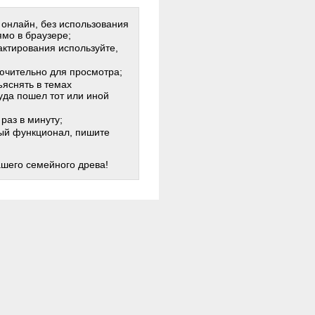
 онлайн, без использования
мо в браузере;
актирования используйте,
лючительно для просмотра;
яснять в темах
куда пошел тот или иной
раз в минуту;
жный функционал, пишите
ашего семейного древа!