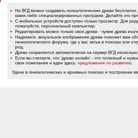
На ВГД можно создавать генеалогические древа бесплатно,
каких-либо специализированных программ. Делайте это пря
С мобильных устройств доступен только просмотр. Для ред
пожалуйста, персональный компьютер;
Редактировать можно только свои древа - чужие древа иск
Надеемся, визуальное изображение древа поможет вам объ
генеалогического форума, где у вас затык в поисках или от
род;
Древо сохраняется автоматически на сервер ВГД несколько 
Если вы считаете, что 'древо онлайн' - это полезный и ну
свои пожелания и идеи здесь:
предложения по развитию
.
Удачи в генеалогических и архивных поисках и построении в