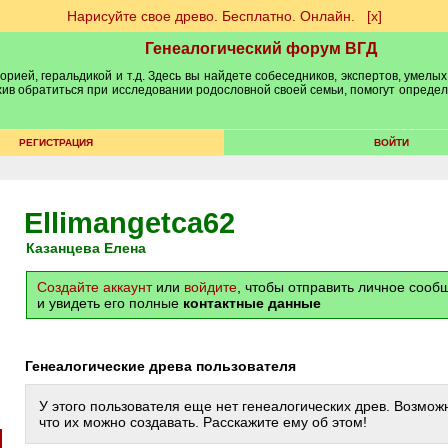
Нарисуйте свое древо. Бесплатно. Онлайн.
[х]
Генеалогический форум ВГД
рией, геральдикой и т.д. Здесь вы найдете собеседников, экспертов, умелых
рхив обратиться при исследовании родословной своей семьи, помогут опреде
РЕГИСТРАЦИЯ
ВОЙТИ
Ellimangetca62
Казанцева Елена
Создайте аккаунт
или
войдите
, чтобы отправить личное соо
и увидеть его полные
контактные данные
Генеалогические древа пользователя
У этого пользователя еще нет генеалогических древ. Возможн
что их можно создавать. Расскажите ему об этом!