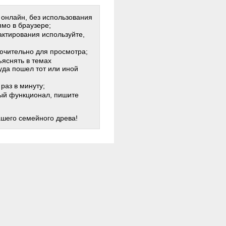
 онлайн, без использования
мо в браузере;
актирования используйте,
лючительно для просмотра;
яснять в темах
куда пошел тот или иной
раз в минуту;
жный функционал, пишите
ашего семейного древа!